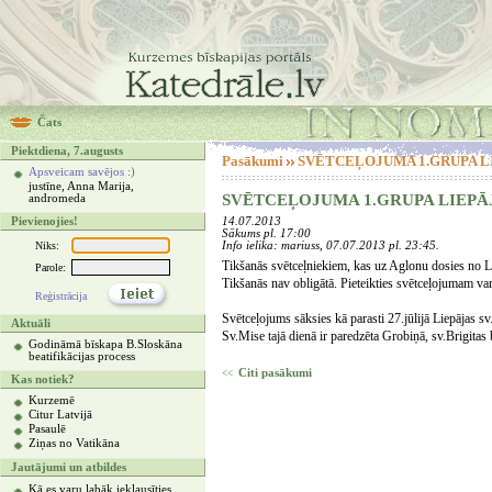
Čats
Piektdiena, 7.augusts
Pasākumi
SVĒTCEĻOJUMA 1.GRUPA LI
Apsveicam savējos :)
justīne, Anna Marija,
SVĒTCEĻOJUMA 1.GRUPA LIEPĀ
andromeda
Pievienojies!
14.07.2013
Sākums pl. 17:00
Niks:
Info ielika: mariuss, 07.07.2013 pl. 23:45.
Tikšanās svētceļniekiem, kas uz Aglonu dosies no Liep
Parole:
Tikšanās nav obligātā. Pieteikties svētceļojumam va
Reģistrācija
Svētceļojums sāksies kā parasti 27.jūlijā Liepājas s
Aktuāli
Sv.Mise tajā dienā ir paredzēta Grobiņā, sv.Brigitas 
Godināmā bīskapa B.Sloskāna
beatifikācijas process
Citi pasākumi
<<
Kas notiek?
Kurzemē
Citur Latvijā
Pasaulē
Ziņas no Vatikāna
Jautājumi un atbildes
Kā es varu labāk ieklausīties