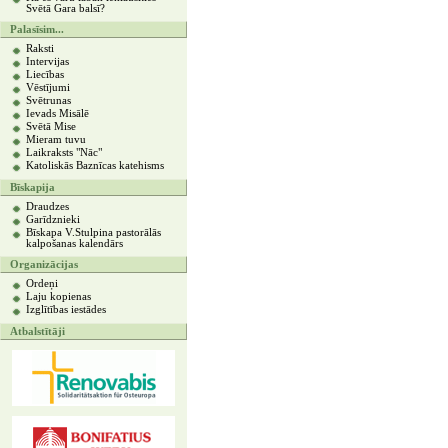
Svētā Gara balsī?
Palasīsim...
Raksti
Intervijas
Liecības
Vēstījumi
Svētrunas
Ievads Misālē
Svētā Mise
Mieram tuvu
Laikraksts "Nāc"
Katoliskās Baznīcas katehisms
Bīskapija
Draudzes
Garīdznieki
Bīskapa V.Stulpina pastorālās
kalpošanas kalendārs
Organizācijas
Ordeņi
Laju kopienas
Izglītības iestādes
Atbalstītāji