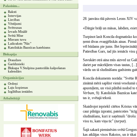
Palasīsim...
Raksti
Intervijas
28. janvāra rītā pāvests Leons XIV va
Liecības
Vēstījumi
Svētrunas
«Dārgie brāļi un māsas, labdien, esiet
Ievads Misālē
Svētā Mise
Turpinot lasīt Koncila dogmatisko ko
Mieram tuvu
ņemt divas evaņģēliskās ainas. Pirmā
Laikraksts "Nāc"
vēl būdams pie jums. Bet Iepriecināt
Katoliskās Baznīcas katehisms
Patiesības Gars, tad jūs iemācīs visu 
Bīskapija
Savukārt otrā aina mūs aizved uz Gal
Draudzes
Garīdznieki
dariet par mācekļiem visas tautas, [..
Bīskapa V.Stulpina pastorālās kalpošanas
vārdu un tā sludināšanu gadsimtu gait
kalendārs
Organizācijas
Koncila dokuments norāda: "Svētie Raks
zināmā mērā saplūst vienā veselumā u
Ordeņi
Laju kopienas
apustuļiem, un visā pilnībā nodod to t
Izglītības iestādes
Verbum,
9
).
Katoliskās Baznīcas kateh
tas ir, svētajā tekstā.
Atbalstītāji
Skaidrojot iepriekš citētos Kristus vā
caur pilnīgu izpratni, pateicoties "ti
sludināšanu, kuri ir saņēmuši "drošu
visu to, kam viņa tic" (
turpat
).
Šajā sakarā pieminēsim svētā Gregora L
kas atklājas visos Rakstos, un ir tik