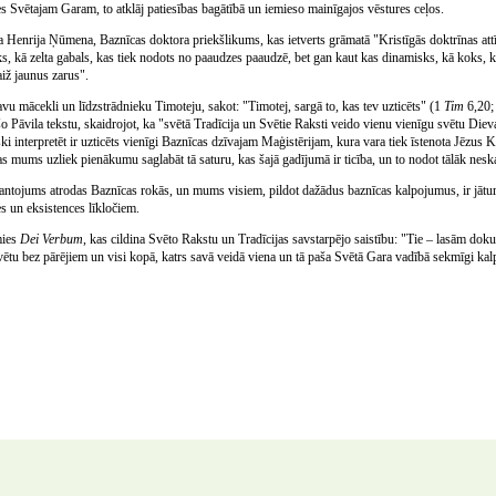
ties Svētajam Garam, to atklāj patiesības bagātībā un iemieso mainīgajos vēstures ceļos.
 Henrija Ņūmena, Baznīcas doktora priekšlikums, kas ietverts grāmatā "Kristīgās doktrīnas attīst
ks, kā zelta gabals, kas tiek nodots no paaudzes paaudzē, bet gan kaut kas dinamisks, kā koks, k
aiž jaunus zarus".
vu mācekli un līdzstrādnieku Timoteju, sakot: "Timotej, sargā to, kas tev uzticēts" (1
Tim
6,20; 
o Pāvila tekstu, skaidrojot, ka "svētā Tradīcija un Svētie Raksti veido vienu vienīgu svētu Die
 interpretēt ir uzticēts vienīgi Baznīcas dzīvajam Maģistērijam, kura vara tiek īstenota Jēzus K
as mums uzliek pienākumu saglabāt tā saturu, kas šajā gadījumā ir ticība, un to nodot tālāk nesk
ntojums atrodas Baznīcas rokās, un mums visiem, pildot dažādus baznīcas kalpojumus, ir jāturpin
s un eksistences līkločiem.
mies
Dei Verbum
, kas cildina Svēto Rakstu un Tradīcijas savstarpējo saistību: "Tie – lasām doku
tāvētu bez pārējiem un visi kopā, katrs savā veidā viena un tā paša Svētā Gara vadībā sekmīgi kal
PAR PROJEKTU
|
AUTORTIESĪBAS
|
VEIDOTĀJI
|
VĀRDA BRĪVĪBA
|