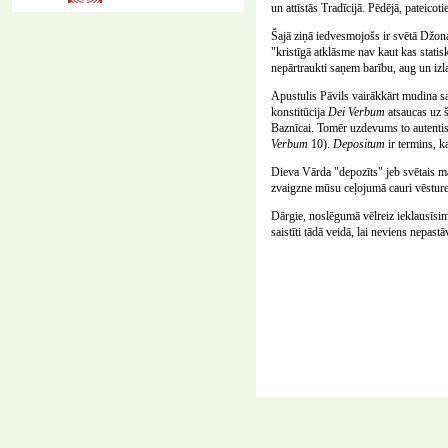
un attīstās Tradīcijā. Pēdējā, pateico
Šajā ziņā iedvesmojošs ir svētā Džona
"kristīgā atklāsme nav kaut kas statis
nepārtraukti saņem barību, aug un izl
Apustulis Pāvils vairākkārt mudina sa
konstitūcija
Dei Verbum
atsaucas uz š
Baznīcai. Tomēr uzdevums to autentiski
Verbum
10).
Depositum
ir termins, k
Dieva Vārda "depozīts" jeb svētais ma
zvaigzne mūsu ceļojumā cauri vēsture
Dārgie, noslēgumā vēlreiz ieklausīsi
saistīti tādā veidā, lai neviens nepas
Copyright © 2004-2026
Romas katoļu Baznīca
Liepājas diecēze