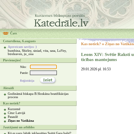
Čats
Ceturtdiena, 6.augusts
Kas notiek?
Ziņas no Vatikān
Apsveicam savējos :)
bumbina, Shirley, siniad, vita, sasa, LaVey,
Leons XIV: Svētie Raksti u
btreleaven, ju_ona
ticības mantojums
Pievienojies!
Niks:
29.01.2026 pl. 16:53
Parole:
Reģistrācija
Aktuāli
Godināmā bīskapa B.Sloskāna beatifikācijas
process
Kas notiek?
Kurzemē
Citur Latvijā
Pasaulē
Ziņas no Vatikāna
Jautājumi un atbildes
Kā es varu labāk ieklausīties Svētā Gara balsī?