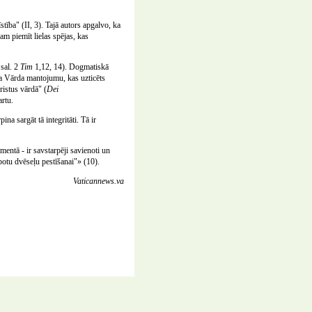
ība" (II, 3). Tajā autors apgalvo, ka
am piemīt lielas spējas, kas
sal. 2
Tim
1,12, 14). Dogmatiskā
va Vārda mantojumu, kas uzticēts
ristus vārdā" (
Dei
artu.
a sargāt tā integritāti. Tā ir
mentā - ir savstarpēji savienoti un
potu dvēseļu pestīšanai"» (10).
Vaticannews.va
E-pasts:
redakcija@katedrale.lv
Dizains: NP Grafikas Darbnica
Izstrādne:
adamasto.lv