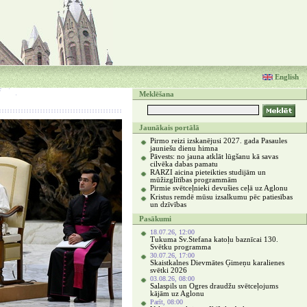
English
Meklēšana
Jaunākais portālā
Pirmo reizi izskanējusi 2027. gada Pasaules
jauniešu dienu himna
Pāvests: no jauna atklāt lūgšanu kā savas
cilvēka dabas pamatu
RARZI aicina pieteikties studijām un
mūžizglītības programmām
Pirmie svētceļnieki devušies ceļā uz Aglonu
Kristus remdē mūsu izsalkumu pēc patiesības
un dzīvības
Pasākumi
18.07.26, 12:00
Tukuma Sv.Stefana katoļu baznīcai 130.
Svētku programma
30.07.26, 17:00
Skaistkalnes Dievmātes Ģimeņu karalienes
svētki 2026
03.08.26, 08:00
Salaspils un Ogres draudžu svētceļojums
kājām uz Aglonu
Parīt, 08:00