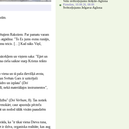
Velo svētceļojums Ikšķile-Aglona
Pirmdien, 10.08.26, 08:00
Svētceļojums Jelgava-Aglona
stīm.
vētajiem Rakstiem. Par pamatu varam
 atgādina: "To Es jums esmu runājis,
smu teicis. […] Kad nāks Viņš,
ācekļiem un viņiem saka: "Ejiet un
a cieša saikne starp Kristus teikto
o viena un tā paša dievišķā avota,
un Svētais Gars ir uzticējuši
idro un izplata" (
Dei
dī, nekā materiālajos instrumentos",
dzību" (
Dei Verbum
, 8). Tas notiek
lvenokārt, caur apustuļu pēcteču
ināt un nodod tālāk visām paaudzēm
rāda, ka "ir tikai viena Dieva runa,
ir dzīva, organiska realitāte, kas aug