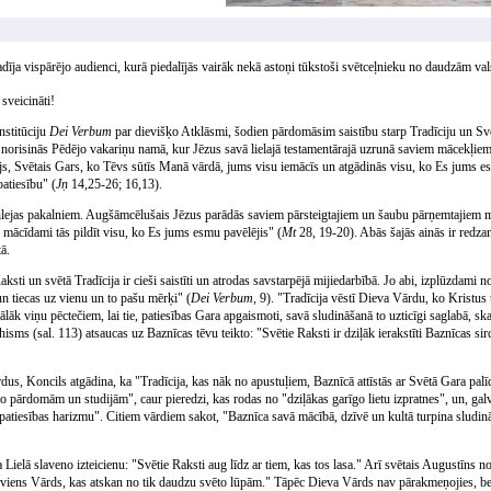
dīja vispārējo audienci, kurā piedalījās vairāk nekā astoņi tūkstoši svētceļnieku no daudzām val
 sveicināti!
nstitūciju
Dei Verbum
par dievišķo Atklāsmi, šodien pārdomāsim saistību starp Tradīciju un S
 norisinās Pēdējo vakariņu namā, kur Jēzus savā lielajā testamentārajā uzrunā saviem mācekļiem
ājs, Svētais Gars, ko Tēvs sūtīs Manā vārdā, jums visu iemācīs un atgādinās visu, ko Es jums e
patiesību" (
Jņ
14,25-26; 16,13).
ilejas pakalniem. Augšāmcēlušais Jēzus parādās saviem pārsteigtajiem un šaubu pārņemtajiem m
.] mācīdami tās pildīt visu, ko Es jums esmu pavēlējis" (
Mt
28, 19-20). Abās šajās ainās ir redzam
ā.
ti un svētā Tradīcija ir cieši saistīti un atrodas savstarpējā mijiedarbībā. Jo abi, izplūzdami n
n tiecas uz vienu un to pašu mērķi" (
Dei Verbum
, 9). "Tradīcija vēstī Dieva Vārdu, ko Kristus 
ālāk viņu pēctečiem, lai tie, patiesības Gara apgaismoti, savā sludināšanā to uzticīgi saglabā, ska
isms (sal. 113) atsaucas uz Baznīcas tēvu teikto: "Svētie Raksti ir dziļāk ierakstīti Baznīcas sir
rdus, Koncils atgādina, ka "Tradīcija, kas nāk no apustuļiem, Baznīcā attīstās ar Svētā Gara palī
cīgo pārdomām un studijām", caur pieredzi, kas rodas no "dziļākas garīgo lietu izpratnes", un, ga
 patiesības harizmu". Citiem vārdiem sakot, "Baznīca savā mācībā, dzīvē un kultā turpina slud
ielā slaveno izteicienu: "Svētie Raksti aug līdz ar tiem, kas tos lasa." Arī svētais Augustīns no
ai viens Vārds, kas atskan no tik daudzu svēto lūpām." Tāpēc Dieva Vārds nav pārakmeņojies, bet 