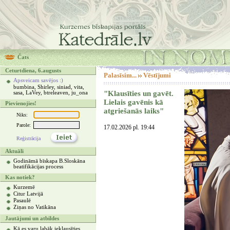
Čats
Ceturtdiena, 6.augusts
Palasīsim...
Vēstījumi
Apsveicam savējos :)
bumbina, Shirley, siniad, vita,
"Klausīties un gavēt.
sasa, LaVey, btreleaven, ju_ona
Lielais gavēnis kā
Pievienojies!
atgriešanās laiks"
Niks:
Parole:
17.02.2026 pl. 19:44
Reģistrācija
Aktuāli
Godināmā bīskapa B.Sloskāna
beatifikācijas process
Kas notiek?
Kurzemē
Citur Latvijā
Pasaulē
Ziņas no Vatikāna
Jautājumi un atbildes
Kā es varu labāk ieklausīties