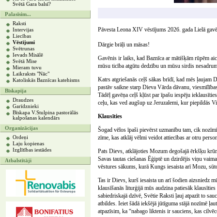
Svētā Gara balsī?
Palasīsim...
Raksti
Pāvesta Leona XIV vēstījums 2026. gada Lielā gavēņ
Intervijas
Liecības
Vēstījumi
Dārgie brāļi un māsas!
Svētrunas
Ievads Misālē
Gavēnis ir laiks, kad Baznīca ar mātišķām rūpēm ai
Svētā Mise
mūsu ticība atgūtu dedzību un mūsu sirdis nesadrum
Mieram tuvu
Laikraksts "Nāc"
Katrs atgriešanās ceļš sākas brīdī, kad mēs ļaujam
Katoliskās Baznīcas katehisms
pastāv saikne starp Dieva Vārda dāvanu, viesmīlības
Bīskapija
Tādēļ gavēņa ceļš kļūst par īpašu iespēju ieklausīt
Draudzes
ceļu, kas ved augšup uz Jeruzalemi, kur piepildās 
Garīdznieki
Bīskapa V.Stulpina pastorālās
Klausīties
kalpošanas kalendārs
Organizācijas
Šogad vēlos īpaši pievērst uzmanību tam, cik nozīmīg
zīme, kas atklāj vēlmi veidot attiecības ar otru perso
Ordeņi
Laju kopienas
Izglītības iestādes
Pats Dievs, atklājoties Mozum degošajā ērkšķu krūmā
Savas tautas ciešanas Ēģiptē un dzirdējis viņu vaima
Atbalstītāji
vēstures sākums, kurā Kungs iesaista arī Mozu, sūto
Tas ir Dievs, kurš iesaista un arī šodien aizsniedz 
klausīšanās liturģijā mūs audzina patiesāk klausītie
sabiedriskajā dzīvē, Svētie Raksti ļauj atpazīt to sau
atbildes. Ieiet šādā iekšējā jūtīguma stājā nozīmē ļa
atpazīsim, ka “nabago liktenis ir sauciens, kas cilvē