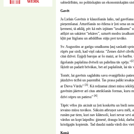
sabiedrībām, no politiskajām un ekonomiskajām sist
Gavēt
Ja Lielais Gavēnis ir klausīšanās laiks, tad gavēša
pieņemšanai. Atturēšanās no ēdiena ir ļoti sena un nea
ķermeni, tā atklāj, pēc kā mēs izjūtam “izsalkumu” 
atšķirt un sakārtot “iekāres”, uzturēt modru izsalku
kļūt par lūgšanu un atbildības stāju pret tuvāko.
Sv. Augustīns ar garīgu smalkumu ļauj saskatīt sprie
rūpēs par sirdi, kad viņš raksta: “Zemes dzīvē cilvēk
citai dzīvei. Eņģeļi barojas ar šo maizi, ar šo barību. 
[2
ilgošanās paplašina dvēseli un palielina tās spēju.”
šķīstīt un padarīt brīvākas, bet arī paplašināt, lai tā
Tomēr, lai gavēnis saglabātu savu evaņģēlisko patiesī
jāizdzīvo ticībā un pazemībā. Tas prasa palikt iesakņ
[3]
ar Dieva Vārdu”
. Kā redzamai zīmei mūsu iekšējā
gavēnim jāietver arī citas atteikšanās formas, kuru m
[4]
dzīvi stipru un patiesu”
.
Tāpēc vēlos jūs aicināt uz ļoti konkrētu un bieži nen
ievaino mūsu tuvākos. Sāksim atbruņot savu mēli, a
runām par tiem, kuri nav klātesoši, kuri nevar sevi a
vārdus un kopt laipnību: ģimenē, draugu lokā, darbav
kristīgajās kopienās. Tad daudzi naida vārdi dos vie
Kopā