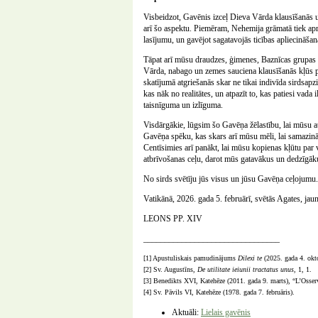
Visbeidzot, Gavēnis izceļ Dieva Vārda klausīšanās 
arī šo aspektu. Piemēram, Nehemija grāmatā tiek apra
lasījumu, un gavējot sagatavojās ticības apliecināšan
Tāpat arī mūsu draudzes, ģimenes, Baznīcas grupas u
Vārda, nabago un zemes sauciena klausīšanās kļūs p
skatījumā atgriešanās skar ne tikai indivīda sirdsapziņ
kas nāk no realitātes, un atpazīt to, kas patiesi vad
taisnīguma un izlīguma.
Visdārgākie, lūgsim šo Gavēņa žēlastību, lai mūsu a
Gavēņa spēku, kas skars arī mūsu mēli, lai samazināt
Centīsimies arī panākt, lai mūsu kopienas kļūtu par v
atbrīvošanas ceļu, darot mūs gatavākus un dedzīgākus
No sirds svētīju jūs visus un jūsu Gavēņa ceļojumu.
Vatikānā, 2026. gada 5. februārī, svētās Agates, ja
LEONS PP. XIV
________________________________
[1] Apustuliskais pamudinājums
Dilexi te
(2025. gada 4. okto
[2] Sv. Augustīns,
De utilitate ieiunii tractatus unus
, 1, 1.
[3] Benedikts XVI, Katehēze (2011. gada 9. marts), “L’Osse
[4] Sv. Pāvils VI, Katehēze (1978. gada 7. februāris).
Aktuāli:
Lielais gavēnis