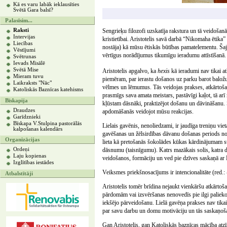
Kā es varu labāk ieklausīties
Svētā Gara balsī?
Palasīsim...
Raksti
Sengrieķu filozofi uzskatīja rakstura un tā veidošan
Intervijas
kristietībai. Aristotelis savā darbā “Nikomaha ētika”
Liecības
nostāja) kā mūsu ētiskās būtības pamatelementu. Šajā
Vēstījumi
vērtīgus norādījumus tikumīgu ieradumu attīstīšanā.
Svētrunas
Ievads Misālē
Svētā Mise
Aristotelis apgalvo, ka
hexis
kā ieradumi nav tikai at
Mieram tuvu
piemēram, par ierastu došanos uz parku barot balož
Laikraksts "Nāc"
vēlmes un lēmumus. Tās veidojas prakses, atkārtošan
Katoliskās Baznīcas katehisms
prasmīgs sava amata meistars, pastāvīgi kaļot, tā arī
Bīskapija
kļūstam dāsnāki, praktizējot došanu un dāvināšanu.
Draudzes
apdomāšanās veidojot mūsu reakcijas.
Garīdznieki
Bīskapa V.Stulpina pastorālās
Lielais gavēnis, nenoliedzami, ir jaudīga treniņu vie
kalpošanas kalendārs
gavēšanas un žēlsirdības dāvanu došanas periods nod
Organizācijas
lieta kā pretošanās šokolādes kūkas kārdinājumam sti
Ordeņi
dāsnumu (taisnīgumu). Katrs mazākais solis, katra da
Laju kopienas
veidošanos, formāciju un ved pie dzīves saskaņā ar 
Izglītības iestādes
Veiksmes priekšnosacījums ir intencionalitāte (red.:
Atbalstītāji
Aristotelis tomēr brīdina nejaukt vienkāršu atkārtoš
pārdomām vai izsvēršanas nenovedīs pie ilgi palieko
iekšējo pārveidošanu. Lielā gavēņa prakses nav tikai 
par savu darbu un domu motivāciju un tās saskaņošan
Gan Aristotelis, gan Katoliskās baznīcas mācība at