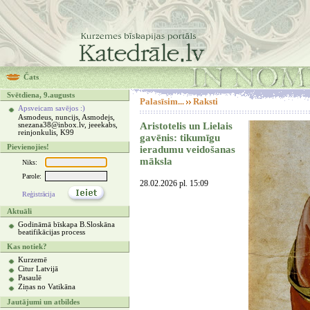
Čats
Svētdiena, 9.augusts
Palasīsim...
Raksti
Apsveicam savējos :)
Asmodeus, nuncijs, Asmodejs,
Aristotelis un Lielais
snezana38@inbox.lv, jeeekabs,
reinjonkulis, K99
gavēnis: tikumīgu
Pievienojies!
ieradumu veidošanas
māksla
Niks:
Parole:
28.02.2026 pl. 15:09
Reģistrācija
Aktuāli
Godināmā bīskapa B.Sloskāna
beatifikācijas process
Kas notiek?
Kurzemē
Citur Latvijā
Pasaulē
Ziņas no Vatikāna
Jautājumi un atbildes