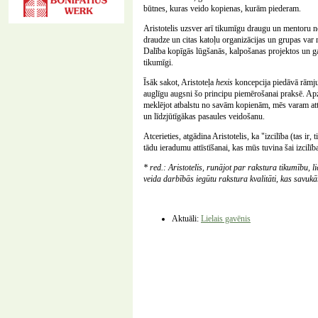
būtnes, kuras veido kopienas, kurām piederam.
Aristotelis uzsver arī tikumīgu draugu un mentoru n
draudze un citas katoļu organizācijas un grupas var
Dalība kopīgās lūgšanās, kalpošanas projektos un ga
tikumīgi.
Īsāk sakot, Aristoteļa
hexis
koncepcija piedāvā rāmju
auglīgu augsni šo principu piemērošanai praksē. Apz
meklējot atbalstu no savām kopienām, mēs varam attī
un līdzjūtīgākas pasaules veidošanu.
Atcerieties, atgādina Aristotelis, ka "izcilība (tas ir
tādu ieradumu attīstīšanai, kas mūs tuvina šai izcilība
* red.: Aristotelis, runājot par rakstura tikumību, l
veida darbībās iegūtu rakstura kvalitāti, kas savukā
Aktuāli:
Lielais gavēnis