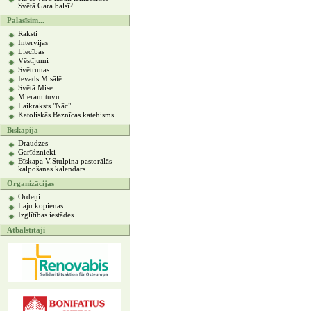
Svētā Gara balsī?
Palasīsim...
Raksti
Intervijas
Liecības
Vēstījumi
Svētrunas
Ievads Misālē
Svētā Mise
Mieram tuvu
Laikraksts "Nāc"
Katoliskās Baznīcas katehisms
Bīskapija
Draudzes
Garīdznieki
Bīskapa V.Stulpina pastorālās
kalpošanas kalendārs
Organizācijas
Ordeņi
Laju kopienas
Izglītības iestādes
Atbalstītāji