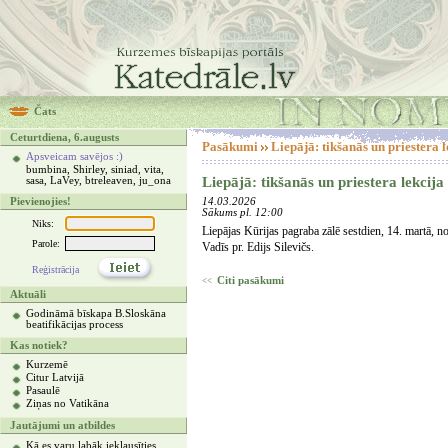
Čats
Ceturtdiena, 6.augusts
Pasākumi
Liepājā: tikšanās un priestera 
Apsveicam savējos :)
bumbina, Shirley, siniad, vita,
Liepājā: tikšanās un priestera lekcij
sasa, LaVey, btreleaven, ju_ona
Pievienojies!
14.03.2026
Sākums pl. 12:00
Niks:
Liepājas Kūrijas pagraba zālē sestdien, 14. martā, no
Parole:
Vadīs pr. Edijs Silevičs.
Reģistrācija
Citi pasākumi
<<
Aktuāli
Godināmā bīskapa B.Sloskāna
beatifikācijas process
Kas notiek?
Kurzemē
Citur Latvijā
Pasaulē
Ziņas no Vatikāna
Jautājumi un atbildes
Kā es varu labāk ieklausīties