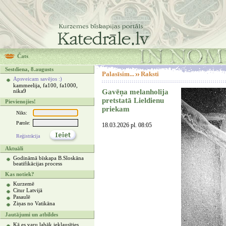
Čats
Sestdiena, 8.augusts
Palasīsim...
Raksti
Apsveicam savējos :)
kammeelija, fa100, fa1000,
Gavēņa melanholija
nika9
pretstatā Lieldienu
Pievienojies!
priekam
Niks:
Parole:
18.03.2026 pl. 08:05
Reģistrācija
Aktuāli
Godināmā bīskapa B.Sloskāna
beatifikācijas process
Kas notiek?
Kurzemē
Citur Latvijā
Pasaulē
Ziņas no Vatikāna
Jautājumi un atbildes
Kā es varu labāk ieklausīties