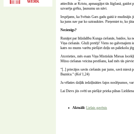
attiecībās ar Kristu, apmazgājot tās lūgšanā, gaidot
uzvarēja grēku, ļaunumu un nāvi.
Iespējams, ka Svētais Gars gadu gaitā ir mudinājis jūs 
ka jums nav par ko uztraukties. Pieņemiet to, ko jūta
Necienīgs?
Runājot par līdzdalību Kunga ciešanās, baidos, ka ne
Viņa ciešanās. Gluži pretēji! Viens no galvenajiem iem
katrs no mums varētu piešķirt dziļu un paliekošu jē
Atcerieties, mēs esam Viņa Mistiskās Miesas locekļi.
Mūsu ciešanas veicina pestīšanu, kad mēs tās pievi
“[..] priecājos savās ciešanās par jums, savā miesā p
Baznīca.“ (
Kol
1,24)
Ja vēlaties dziļāk iedziļināties šajos noslēpumos, v
Lai Dievs jūs svētī un piešķir prieka pilnas Lieldien
Aktuāli:
Lielais gavēnis