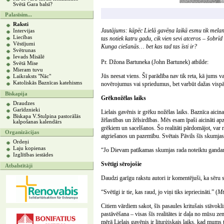
Svētā Gara balsī?
Palasīsim...
Raksti
Jautājums: kāpēc Lielā gavēņa laikā esmu tik melanh
Intervijas
Liecības
tas notiek katru gadu, cik vien sevi atceros – šobrīd
Vēstījumi
Kunga ciešanās… bet kas tad tas īsti ir?
Svētrunas
Ievads Misālē
Pr. Džona Bartuneka (John Bartunek) atbilde:
Svētā Mise
Mieram tuvu
Jūs neesat viens. Šī parādība nav tik reta, kā jums v
Laikraksts "Nāc"
Katoliskās Baznīcas katehisms
novērojumus vai spriedumus, bet varbūt dažas vispā
Bīskapija
Grēknožēlas laiks
Draudzes
Garīdznieki
Lielais gavēnis ir grēku nožēlas laiks. Baznīca aici
Bīskapa V.Stulpina pastorālās
žēlastības un žēlsirdības. Mēs esam īpaši aicināti a
kalpošanas kalendārs
grēkiem un sacelšanos. Šo realitāti pārdomājot, var 
Organizācijas
atgriešanos un pazemību. Svētais Pāvils šīs skumja
Ordeņi
Laju kopienas
“Jo Dievam patīkamas skumjas rada noteiktu gandarī
Izglītības iestādes
Svētīgi sērojošie
Atbalstītāji
Daudzi garīgu rakstu autori ir komentējuši, ka sēru 
“Svētīgi ir tie, kas raud, jo viņi tiks iepriecināti.” (
Mt
Citiem vārdiem sakot, šīs pasaules kritušais stāvokl
pastāvēšana – visas šīs realitātes ir daļa no mūsu 
mērā Lielais gavēnis ir liturģiskais laiks, kad mums 