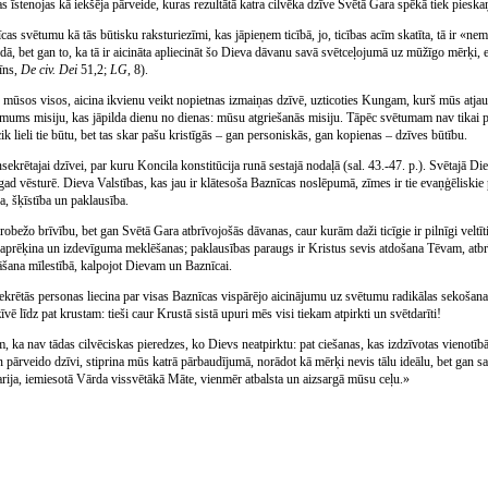
 Tas īstenojas kā iekšēja pārveide, kuras rezultātā katra cilvēka dzīve Svētā Gara spēkā tiek piesk
as svētumu kā tās būtisku raksturiezīmi, kas jāpieņem ticībā, jo, ticības acīm skatīta, tā ir «n
idā, bet gan to, ka tā ir aicināta apliecināt šo Dieva dāvanu savā svētceļojumā uz mūžīgo mērķi,
īns,
De civ. Dei
51,2;
LG
, 8).
r, mūsos visos, aicina ikvienu veikt nopietnas izmaiņas dzīvē, uzticoties Kungam, kurš mūs atjaun
c mums misiju, kas jāpilda dienu no dienas: mūsu atgriešanās misiju. Tāpēc svētumam nav tikai pr
ik lieli tie būtu, bet tas skar pašu kristīgās – gan personiskās, gan kopienas – dzīves būtību.
ekrētajai dzīvei, par kuru Koncila konstitūcija runā sestajā nodaļā (sal. 43.-47. p.). Svētajā Diev
tagad vēsturē. Dieva Valstības, kas jau ir klātesoša Baznīcas noslēpumā, zīmes ir tie evaņģēliski
a, šķīstība un paklausība.
ierobežo brīvību, bet gan Svētā Gara atbrīvojošās dāvanas, caur kurām daži ticīgie ir pilnīgi velt
o aprēķina un izdevīguma meklēšanas; paklausības paraugs ir Kristus sevis atdošana Tēvam, atb
āvāšana mīlestībā, kalpojot Dievam un Baznīcai.
ekrētās personas liecina par visas Baznīcas vispārējo aicinājumu uz svētumu radikālas sekošan
īvē līdz pat krustam: tieši caur Krustā sistā upuri mēs visi tiekam atpirkti un svētdarīti!
ka nav tādas cilvēciskas pieredzes, ko Dievs neatpirktu: pat ciešanas, kas izdzīvotas vienotīb
un pārveido dzīvi, stiprina mūs katrā pārbaudījumā, norādot kā mērķi nevis tālu ideālu, bet gan s
rija, iemiesotā Vārda vissvētākā Māte, vienmēr atbalsta un aizsargā mūsu ceļu.»