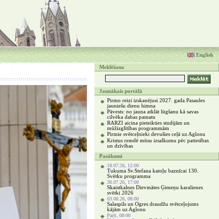
English
Meklēšana
Jaunākais portālā
Pirmo reizi izskanējusi 2027. gada Pasaules
jauniešu dienu himna
Pāvests: no jauna atklāt lūgšanu kā savas
cilvēka dabas pamatu
RARZI aicina pieteikties studijām un
mūžizglītības programmām
Pirmie svētceļnieki devušies ceļā uz Aglonu
Kristus remdē mūsu izsalkumu pēc patiesības
un dzīvības
Pasākumi
18.07.26, 12:00
Tukuma Sv.Stefana katoļu baznīcai 130.
Svētku programma
30.07.26, 17:00
Skaistkalnes Dievmātes Ģimeņu karalienes
svētki 2026
03.08.26, 08:00
Salaspils un Ogres draudžu svētceļojums
kājām uz Aglonu
Parīt, 08:00