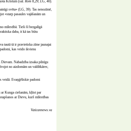
aņota Kristum (sal.
Rom
8,29;
LG
, 40).
emainīgi svēta» (LG, 39). Tas nenozīmē,
 ejot «starp pasaules vajāšanām un
o mīlestībā. Tieši šī bezgalīgā
aktiska daba, it kā tas būtu
a tautā tā ir pravietiska zīme jaunajai
e padomi, kas veido ikvienu
īti Dievam. Nabadzība izsaka pilnīgu
rīvojot no aizdomām un valdītkāres;
as veidā. Evaņģēliskie padomi
ā ar Kunga ciešanām, kļūst par
astapšanos ar Dievu, kurš mīlestības
Vaticannews.va