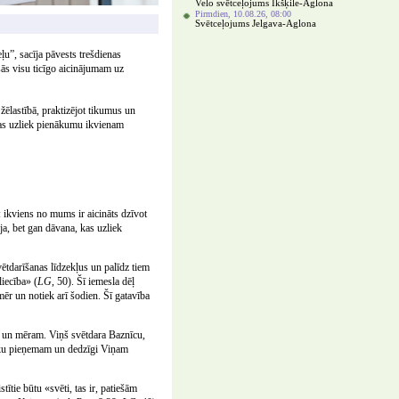
Velo svētceļojums Ikšķile-Aglona
Pirmdien, 10.08.26, 08:00
Svētceļojums Jelgava-Aglona
ļu”, sacīja pāvests trešdienas
sās visu ticīgo aicinājumam uz
žēlastībā, praktizējot tikumus un
 kas uzliek pienākumu ikvienam
 ikviens no mums ir aicināts dzīvot
ja, bet gan dāvana, kas uzliek
vētdarīšanas līdzekļus un palīdz tiem
iecība» (
LG
, 50). Šī iemesla dēļ
nmēr un notiek arī šodien. Šī gatavība
am un mēram. Viņš svētdara Baznīcu,
ieku pieņemam un dedzīgi Viņam
tītie būtu «svēti, tas ir, patiešām