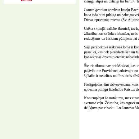
cienīgi, stipri un uzticīgi tās bērni».
Lumen gentium
apraksta katoļu Baznīc
ka tā tāda būtu pilnīgā un pabeigtā ve
Dieva iepriecinājumiem» (Sv. August
Grēka skumjā realitāte Baznīcā, tas i
žēlastība, kas svētdara Baznīcu, uzti
reducējams uz ētiskiem pūliņiem, lai c
Šajā perspektīvā izšķiroša loma ir kons
pasaulei, kas tiek pieredzēta šeit un 
konsekrētās dzīves pieredzi: nabadzīb
Šie trīs tikumi nav priekšraksti, kas 
paļāvību uz Providenci, atbrīvojot n
šķīstība ir nedalītas un tīras sirds d
Pielāgojoties šim dzīvesveidam, kons
apliecina pilnīgu līdzdalību Kristus dz
Kontemplējot šo notikumu, mēs zinām, 
svētuma ceļu. Žēlastība, kas atgriež 
dēļ kļuva par cilvēku. Lai Jaunava Ma