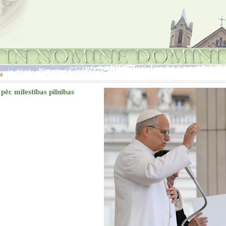
a
pēc mīlestības pilnības