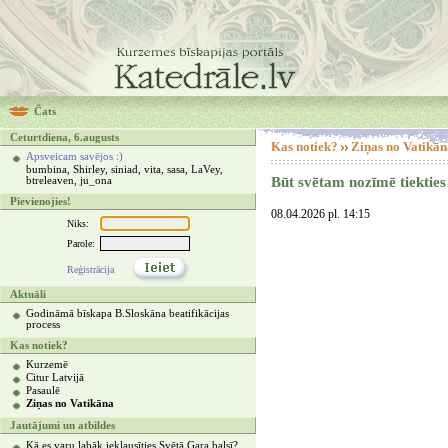
Čats
Ceturtdiena, 6.augusts
Kas notiek?
Ziņas no Vatikān
Apsveicam savējos :)
bumbina, Shirley, siniad, vita, sasa, LaVey,
Būt svētam nozīmē tiekties 
btreleaven, ju_ona
Pievienojies!
08.04.2026 pl. 14:15
Niks:
Parole:
Reģistrācija
Aktuāli
Godināmā bīskapa B.Sloskāna beatifikācijas
process
Kas notiek?
Kurzemē
Citur Latvijā
Pasaulē
Ziņas no Vatikāna
Jautājumi un atbildes
Kā es varu labāk ieklausīties Svētā Gara balsī?