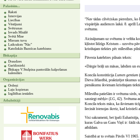
Palasīsim...
Raksti
Intervijas
“Nav tādas cilvēciskas pieredzes, ko 
Liecības
vispārējās audiences laikā. 8. aprīlī
Vēstījumi
Svētrunas
svētumu.
Ievads Misālē
Svētā Mise
Aicinājumam uz svētumu ir veltīta ko
Mieram tuvu
kļūstot līdzīgs Kristum – uzsvēra pāv
Laikraksts "Nāc"
kristītajam tiekties pēc mīlestības pil
Katoliskās Baznīcas katehisms
Bīskapija
Pāvesta katehēzes pilnais teksts:
Draudzes
Garīdznieki
«Dārgie brāļi un māsas, labdien un esi
Bīskapa V.Stulpina pastorālās kalpošanas
kalendārs
Koncila konstitūcija
Lumen gentium
Organizācijas
Dieva žēlastībā, praktizējot tikumus u
pienākumu ikvienam kristītajam tiekti
Ordeņi
Laju kopienas
Mīlestība patiešām ir svētuma sirds, u
Izglītības iestādes
sasniegt mērķi» (
LG
, 42). Svētuma a
Atbalstītāji
Koncila teksts māca, ka ikvienam ticīg
liecināt īstenojas ikreiz, kad kristieši
Visi sakramenti, bet īpaši Euharistij
kuras Galva un Gans Viņš ir: šādā sk
atbildam.
Saistībā ar to svētais Pāvils VI 1965. 