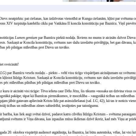
Dievs neatpirktu: pat ciešanas, kas izdzīvotas vienotībā ar Kunga ciešanām, kļūst par svētuma ce
 Leons XIV turpināja katehēžu ciklu par Vatikāna II koncila konstitūciju par Baznīcu. Viņš pievēr
nstitūcijas
Lumen gentium
par Baznīcu piektā nodaļa. Ikviens no mums ir aicināts dzīvot Dieva 
ests. Saskaņā ar Koncila konstitūciju, svētums nav dažu izredzēto privilēģija, bet gan dāvana,
nības jeb pilnīgas mīlestības pret Dievu un tuvāko.
et sveicināti!
(
LG
) par Baznīcu veselu nodaļu – piekto – veltī visu ticīgo vispārējam aicinājumam uz svētumu:
n kļūstot līdzīgs Kristum. Saskaņā ar Koncila konstitūciju, svētums nav dažu izredzēto privilēģi
es pēc mīlestības pilnības jeb pilnīgas mīlestības pret Dievu un tuvāko.
z kuru ir aicināti visi ticīgie: Tēva ielieta caur Dēlu Jēzu, šis tikums «nosaka un dzīvina visus s
ugstākā pakāpe, tāpat kā Baznīcas pirmsākumos, ir moceklība – «augstākā ticības un mīlestības l
ajam jābūt gatavam apliecināt Kristu līdz pat asinsizliešanai (sal.
LG
, 42), kā tas ir noticis vie
 atstāj ticības un mīlestības zīmes sabiedrībā, iestājoties par taisnīgumu.
a, ir barība, kas liek augt svētai dzīvei, padarot katru cilvēku līdzīgu Kristum – svētuma paraug
atījumā svētums ir Viņa dāvana, kas izpaužas mūsu ikdienas dzīvē ikreiz, kad mēs Viņu ar pr
gada 20. oktobra vispārējā audiencē atgādināja, ka Baznīca, lai būtu autentiska, vēlas, lai visi kris