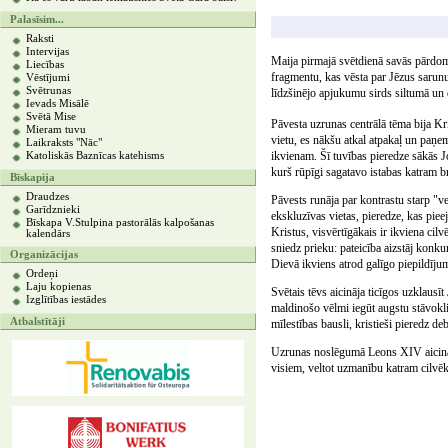
Palasīsim...
Raksti
Intervijas
Maija pirmajā svētdienā savās pārdo
Liecības
fragmentu, kas vēsta par Jēzus sarunu
Vēstījumi
Svētrunas
līdzšinējo apjukumu sirds siltumā un 
Ievads Misālē
Svētā Mise
Pāvesta uzrunas centrālā tēma bija K
Mieram tuvu
vietu, es nākšu atkal atpakaļ un paņem
Laikraksts "Nāc"
ikvienam. Šī tuvības pieredze sākās J
Katoliskās Baznīcas katehisms
kurš rūpīgi sagatavo istabas katram br
Bīskapija
Draudzes
Pāvests runāja par kontrastu starp "v
Garīdznieki
ekskluzīvas vietas, pieredze, kas piee
Bīskapa V.Stulpina pastorālās kalpošanas
Kristus, visvērtīgākais ir ikviena cil
kalendārs
sniedz prieku: pateicība aizstāj konk
Organizācijas
Dievā ikviens atrod galīgo piepildījum
Ordeņi
Laju kopienas
Svētais tēvs aicināja ticīgos uzklausī
Izglītības iestādes
maldinošo vēlmi iegūt augstu stāvokli
Atbalstītāji
mīlestības bausli, kristieši pieredz deb
Uzrunas noslēgumā Leons XIV aicināja
visiem, veltot uzmanību katram cilvēk