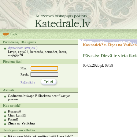
Čats
Pirmdiena, 10.augusts
Kas notiek?
Ziņas no Vatikān
Apsveicam savējos :)
Līvija, egija24, bernarda, bernadet, Inara,
Pāvests: Dievā ir vieta ik
mejigija28
Pievienojies!
05.05.2026 pl. 08:39
Niks:
Parole:
Reģistrācija
Aktuāli
Godināmā bīskapa B.Sloskāna beatifikācijas
process
Kas notiek?
Kurzemē
Citur Latvijā
Pasaulē
Ziņas no Vatikāna
Jautājumi un atbildes
Kā es varu labāk ieklausīties Svētā Gara balsī?