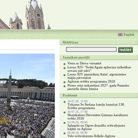
English
Meklēšana
Jaunākais portālā
Viens ar Dievu vienatnē
Leons XIV: "Svētā Agata apliecina mīlestības
uzvaru pār nāvi"
Leons XIV jauniešiem Asīzē: atgriezieties
mājās pārveidoti
Aglonas svētku programma 2026
Pirmo reizi izskanējusi 2027. gada Pasaules
jauniešu dienu himna
Pasākumi
18.07.26, 12:00
Tukuma Sv.Stefana katoļu baznīcai 130.
Svētku programma
30.07.26, 17:00
Skaistkalnes Dievmātes Ģimeņu karalienes
svētki 2026
03.08.26, 08:00
Salaspils un Ogres draudžu svētceļojums
kājām uz Aglonu
08.08.26, 08:00
Velo svētceļojums Ikšķile-Aglona