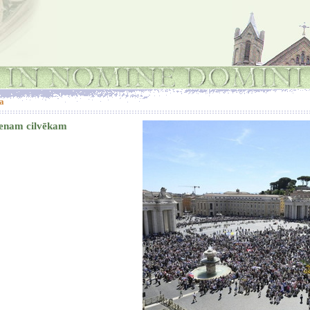
a
vienam cilvēkam