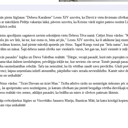
mās pirms lūgšanas "Debesu Karaliene" Leons XIV uzsvēra, ka Dievā ir vieta ikvienam cilvēka
 ar mācekļiem Pēdējo vakariņu laikā, pāvests uzsvēra, ka Kristus vārdi iegūst patieso nozīmi L
dzīvā cerībā.
ristus apsolījums sagatavot saviem sekotājiem vietu Debesu Tēva namā. Citējot Jēzus vārdus: "
šu jūs sev līdz, lai tur, kur esmu es, būtu arī jūs," Leons XIV uzsvēra, ka šī atklāsme ļauj mums 
ordānas krastos, kad pirmie mācekļi apmetās pie Jēzus. Tagad Kungs runā par "lielu namu", kur 
ālim un māsai. Šajā debesu namā cilvēks nav vienkāršs viesis, bet gan tas, kurš vienmēr ir mīļi 
ecās pasaules" loģiku un Dieva Valstības realitāti. "Dārgie, vecajā pasaulē, kurā mēs joprojām c
jama tikai dažiem izredzētajiem, privilēģija iekļūt tur, kur neviens cits nevar. Tomēr jaunajā pa
vēka sasniedzamības robežās. Taču tas nenozīmē, ka šīs vērtības zaudē savu pievilcību. Gluži pretēj
urenci; laipna uzņemšana izdzēš atstumtību; pārpilnība vairs nerada nevienlīdzību. Kamēr nāve d
u un unikalitāti".
t Jēzus vārdus: "Ticiet Dievam un ticiet Man." Ticība atbrīvo sirdis no nemierīgās tieksmes pēc m
, lai apstiprinātu savu nozīmīgumu, jo katram cilvēkam jau piemīt bezgalīga vērtība dievišķajā 
esu realitāti virs zemes, atklājot pasaulei, ka brālība un miers ir cilvēces patiesais liktenis.
 svētceļniekus lūgties uz Vissvētāko Jaunavu Mariju, Baznīcas Māti, lai katra kristīgā kopiena
am viņa unikalitātē.