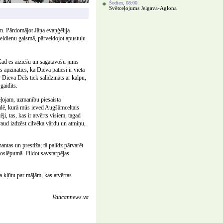
Šodien, 08:00
Svētceļojums Jelgava-Aglona
m. Pārdomājot Jāņa evaņģēlija
ieldienu gaismā, pārveidojot apustuļu
Kad es aiziešu un sagatavošu jums
apzināties, ka Dievā patiesi ir vieta
Dieva Dēls tiek salīdzināts ar kalpu,
gaidīts.
eļojam, uzmanību piesaista
saulē, kurā mūs ieved Augšāmceltais
i, tas, kas ir atvērts visiem, tagad
raud izdzēst cilvēka vārdu un atmiņu,
antas un prestiža; tā palīdz pārvarēt
noslēpumā. Pildot savstarpējas
 kļūtu par mājām, kas atvērtas
Vaticannews.va