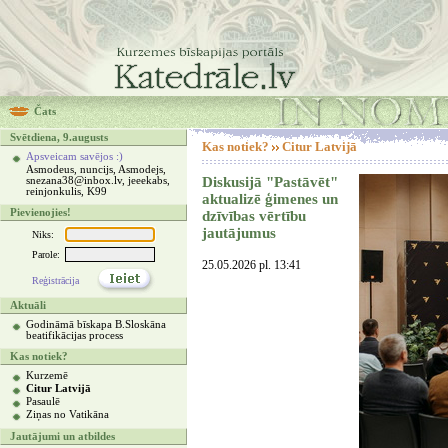
Čats
Svētdiena, 9.augusts
Kas notiek?
Citur Latvijā
Apsveicam savējos :)
Asmodeus, nuncijs, Asmodejs,
Diskusijā "Pastāvēt"
snezana38@inbox.lv, jeeekabs,
reinjonkulis, K99
aktualizē ģimenes un
Pievienojies!
dzīvības vērtību
jautājumus
Niks:
Parole:
25.05.2026 pl. 13:41
Reģistrācija
Aktuāli
Godināmā bīskapa B.Sloskāna
beatifikācijas process
Kas notiek?
Kurzemē
Citur Latvijā
Pasaulē
Ziņas no Vatikāna
Jautājumi un atbildes