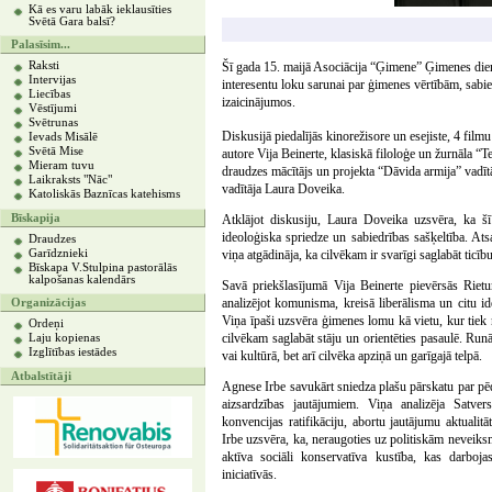
Kā es varu labāk ieklausīties
Svētā Gara balsī?
Palasīsim...
Raksti
Šī gada 15. maijā Asociācija “Ģimene” Ģimenes diena
Intervijas
interesentu loku sarunai par ģimenes vērtībām, sabie
Liecības
izaicinājumos.
Vēstījumi
Svētrunas
Diskusijā piedalījās kinorežisore un esejiste, 4 fi
Ievads Misālē
Svētā Mise
autore Vija Beinerte, klasiskā filoloģe un žurnāla “T
Mieram tuvu
draudzes mācītājs un projekta “Dāvida armija” vadī
Laikraksts "Nāc"
vadītāja Laura Doveika.
Katoliskās Baznīcas katehisms
Bīskapija
Atklājot diskusiju, Laura Doveika uzsvēra, ka šī
ideoloģiska spriedze un sabiedrības sašķeltība. At
Draudzes
Garīdznieki
viņa atgādināja, ka cilvēkam ir svarīgi saglabāt ticīb
Bīskapa V.Stulpina pastorālās
kalpošanas kalendārs
Savā priekšlasījumā Vija Beinerte pievērsās Riet
analizējot komunisma, kreisā liberālisma un citu id
Organizācijas
Viņa īpaši uzsvēra ģimenes lomu kā vietu, kur tie
Ordeņi
cilvēkam saglabāt stāju un orientēties pasaulē. Runāt
Laju kopienas
Izglītības iestādes
vai kultūrā, bet arī cilvēka apziņā un garīgajā telpā.
Atbalstītāji
Agnese Irbe savukārt sniedza plašu pārskatu par pēd
aizsardzības jautājumiem. Viņa analizēja Satver
konvencijas ratifikāciju, abortu jautājumu aktualitā
Irbe uzsvēra, ka, neraugoties uz politiskām neveiksm
aktīva sociāli konservatīva kustība, kas darbojas
iniciatīvās.