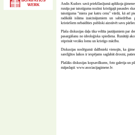
Andis Kudors savā priekšlasījumā aplūkoja ģimenes 
runāja par taisnīguma nozīmi kristīgajā pasaules skat
taisnīguma “miera par katru cenu” vārdā, kā arī pie
radikālā islāma izaicinājumiem un sabiedrības g
kristiešiem nebaidīties publiski aizstāvēt savu pārl
Plaša diskusijas daļa tika veltīta jautājumiem par d
pasargāšanu no ideoloģiska spiediena. Runātāji akc
stiprināt vecāku lomu un kristīgo mācību.
Diskusijas noslēgumā dalībnieki vienojās, ka ģime
sarežģītos laikos ir iespējams saglabāt drosmi, patie
Plašāks diskusijas kopsavilkums, foto galerija un 
mājaslapā: www.asociacijagimene.lv.