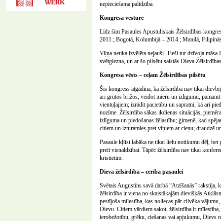
nepieciešama palīdzība.
Kongresa vēsture
Līdz šim Pasaules Apustuliskais Žēlsirdības kongress 
2011.; Bogotā, Kolumbijā – 2014.; Manilā, Filipīnā
Viļņa netika izvēlēta nejauši. Tieši tur dzīvoja māsa
svētglezna, un ar šo pilsētu saistās Dieva Žēlsirdīb
Kongresa vēsts – ceļam Žēlsirdības pilsētu
Šis kongress atgādina, ka žēlsirdība nav tikai dievb
arī grūtos brīžos; veidot mieru un izlīgumu; pamanīt
vientuļajiem; izrādīt pacietību un sapratni, kā arī pie
nozīme. Žēlsirdība sākas ikdienas situācijās, piemē
izlīguma un piedošanas žēlastību; ģimenē, kad spēja
citiem un izturamies pret viņiem ar cieņu; draudzē u
Pasaule kļūst labāka ne tikai lielu notikumu dēļ, bet 
pretī vienaldzībai. Tāpēc žēlsirdība nav tikai konfe
kristietim.
Dieva žēlsirdība – cerība pasaulei
Svētais Augustīns savā darbā “Atzīšanās” rakstīja, k
žēlsirdība ir viena no skaistākajām dievišķās Atklās
pestījoša mīlestība, kas noliecas pār cilvēka vājumu,
Dievu. Citiem vārdiem sakot, žēlsirdība ir mīlestība
ierobežotību, grēku, ciešanas vai apjukumu, Dievs no