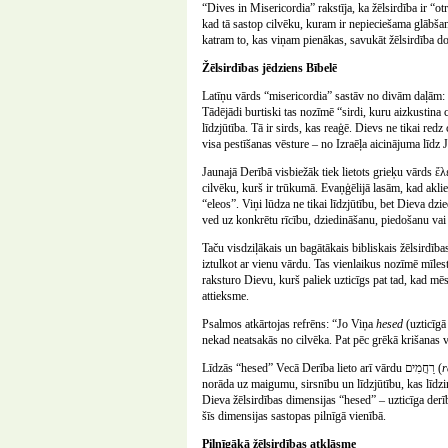
“Dives in Misericordia” rakstīja, ka žēlsirdība ir “ot
kad tā sastop cilvēku, kuram ir nepieciešama glābšan
katram to, kas viņam pienākas, savukāt žēlsirdība d
Žēlsirdības jēdziens Bībelē
Latīņu vārds “misericordia” sastāv no divām daļām: “
Tādējādi burtiski tas nozīmē “sirdi, kuru aizkustina c
līdzjūtība. Tā ir sirds, kas reaģē. Dievs ne tikai redz
visa pestīšanas vēsture – no Izraēļa aicinājuma līdz 
Jaunajā Derībā visbiežāk tiek lietots grieķu vārds ἔλ
cilvēku, kurš ir trūkumā. Evaņģēlijā lasām, kad aklie
“eleos”. Viņi lūdza ne tikai līdzjūtību, bet Dieva dzi
ved uz konkrētu rīcību, dziedināšanu, piedošanu vai
iztulkot ar vienu vārdu. Tas vienlaikus nozīmē mīlestī
raksturo Dievu, kurš paliek uzticīgs pat tad, kad mēs
attieksme.
Psalmos atkārtojas refrēns: “Jo Viņa
hesed
(uzticīgā
nekad neatsakās no cilvēka. Pat pēc grēkā krišanas v
Līdzās “hesed” Vecā Derība lieto arī vārdu רַחֲמִים (
norāda uz maigumu, sirsnību un līdzjūtību, kas līdzi
Dieva žēlsirdības dimensijas “hesed” – uzticīga derī
šīs dimensijas sastopas pilnīgā vienībā.
Pilnīgākā žēlsirdības atklāsme