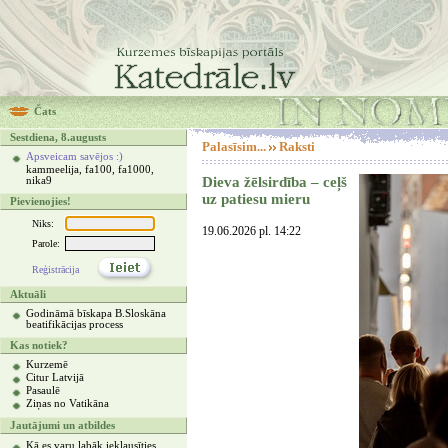
Čats
Sestdiena, 8.augusts
Palasīsim...
Raksti
Apsveicam savējos :)
kammeelija, fa100, fa1000,
Dieva žēlsirdība – ceļš
nika9
uz patiesu mieru
Pievienojies!
Niks:
19.06.2026 pl. 14:22
Parole:
Reģistrācija
Aktuāli
Godināmā bīskapa B.Sloskāna
beatifikācijas process
Kas notiek?
Kurzemē
Citur Latvijā
Pasaulē
Ziņas no Vatikāna
Jautājumi un atbildes
Kā es varu labāk ieklausīties