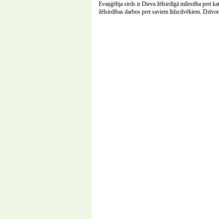
Evaņģēlija sirds ir Dieva žēlsirdīgā mīlestība pret k
žēlsirdības darbos pret saviem līdzcilvēkiem. Dzīvo