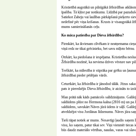
Kristietībā augstākā un pilnīgākā žēlsirdības atklāsme
īpašība. Tā kļūst par notikumu. Līdzībā par pazudušo
Satiekot Zaheju vai laulības pārkāpšanā pieķerto siev
nedefinē pēc viņa krišanas. Krusts ir visaugstākā žē
mums samierināšanās ceļu.
Ko māca patiesība par Dieva žēlsirdību?
Pirmkārt, ka ikvienam cilvēkam ir neatņemama cieņa.
viņā redz ne tikai grēcinieku, bet savu mīļoto bērnu.
Otrkārt, ka piedošana ir iespējama. Kristietība nesl
Žēlsirdība nozīmē, ka neviena dzīves vēsture nav pil
Treškārt, ka mīlestība ir stiprāka par grēku un ļau
žēlsirdībai pieder pēdējais vārds.
Ceturtkārt, ka žēlsirdība ir jānodod tālāk. Jēzus saka:
pats ir pieredzējis Dieva žēlsirdību, ir aicināts to izrā
Man prātā nāk kāds pamācošs salīdzinājums. Galileja
saldūdens plūst no Hermona kalna (2816 m) un pa Jord
saldūdens, savukārt Nāves jūrā ūdens ir sāļš. Galilej
atveldzējot visu Jordānas līdzenumu. Nāves jūra saņ
Tieši tāpat notiek ar mums. Nesavtīgi ļaudis saņem Di
visu, ko saņem, patur tikai sev. Viņi vienmēr tiecas i
būs daudz materiālo vērtības, naudas, varas vai slava