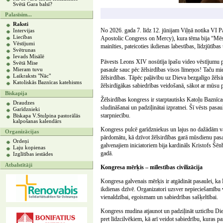
Svētā Gara balsī?
Palasīsim...
Raksti
No 2026. gada 7. līdz 12. jūnijam Viļņā notika VI
Intervijas
Liecības
Apostolic Congress on Mercy), kura tēma bija “Mēs c
Vēstījumi
mainīties, pateicoties ikdienas labestības, līdzjūtība
Svētrunas
Ievads Misālē
Pāvests Leons XIV nosūtīja īpašu video vēstījumu p
Svētā Mise
pasaule sauc pēc žēlsirdības visos līmeņos! Taču mie
Mieram tuvu
Laikraksts "Nāc"
žēlsirdības. Tāpēc paļāvību uz Dieva bezgalīgo žēls
Katoliskās Baznīcas katehisms
žēlsirdīgākas sabiedrības veidošanā, sākot ar mūsu
Bīskapija
Žēlsirdības kongress ir starptautisks Katoļu Baznīca
Draudzes
sludināšanai un padziļinātai izpratnei. Šī vēsts pasa
Garīdznieki
starpniecību.
Bīskapa V.Stulpina pastorālās
kalpošanas kalendārs
Kongress pulcē garīdzniekus un lajus no dažādām valst
Organizācijas
pārdomātu, kā dzīvot žēlsirdības garā mūsdienu pasa
Ordeņi
galvenajiem iniciatoriem bija kardināls Kristofs Š
Laju kopienas
gadā.
Izglītības iestādes
Atbalstītāji
Kongresa mērķis – mīlestības civilizācija
Kongresa galvenais mērķis ir atgādināt pasaulei, ka D
ikdienas dzīvē. Organizatori uzsver nepieciešamību vei
vienaldzībai, egoismam un sabiedrības sašķeltībai.
Kongress mudina atjaunot un padziļināt uzticību Diev
pret līdzcilvēkiem, kā arī veidot sabiedrību, kuras pa