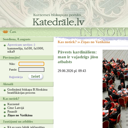
Čats
Sestdiena, 8.augusts
Kas notiek?
Ziņas no Vatikāna
Apsveicam savējos :)
kammeelija, fa100, fa1000,
Pāvests kardināliem:
nika9
man ir vajadzīgs jūsu
Pievienojies!
atbalsts
Niks:
Parole:
29.06.2026 pl. 09:43
Reģistrācija
Aktuāli
Godināmā bīskapa B.Sloskāna
beatifikācijas process
Kas notiek?
Kurzemē
Citur Latvijā
Pasaulē
Ziņas no Vatikāna
Jautājumi un atbildes
Kā es varu labāk ieklausīties