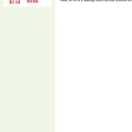
Tātad, arī no tā ir atkarīga mūsu liecības ticamība u