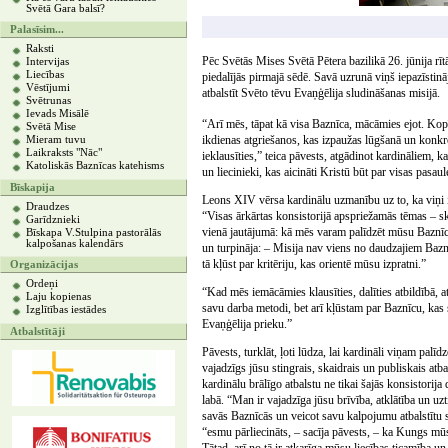
Svētā Gara balsī?
Palasīsim...
Raksti
Pēc Svētās Mises Svētā Pētera bazilikā 26. jūnija rīt
Intervijas
Liecības
piedalījās pirmajā sēdē. Savā uzrunā viņš iepazīstinā
Vēstījumi
atbalstīt Svēto tēvu Evaņģēlija sludināšanas misijā.
Svētrunas
Ievads Misālē
“Arī mēs, tāpat kā visa Baznīca, mācāmies ejot. Kopī
Svētā Mise
ikdienas atgriešanos, kas izpaužas lūgšanā un konkrē
Mieram tuvu
Laikraksts "Nāc"
ieklausīties,” teica pāvests, atgādinot kardināliem, k
Katoliskās Baznīcas katehisms
un liecinieki, kas aicināti Kristū būt par visas pasau
Bīskapija
Leons XIV vērsa kardinālu uzmanību uz to, ka viņi i
Draudzes
“Visas ārkārtas konsistorijā apspriežamās tēmas – sk
Garīdznieki
vienā jautājumā: kā mēs varam palīdzēt mūsu Baznīcā
Bīskapa V.Stulpina pastorālās
kalpošanas kalendārs
un turpināja: – Misija nav viens no daudzajiem Bazn
tā kļūst par kritēriju, kas orientē mūsu izpratni.”
Organizācijas
Ordeņi
“Kad mēs iemācāmies klausīties, dalīties atbildībā, 
Laju kopienas
savu darba metodi, bet arī kļūstam par Baznīcu, kas s
Izglītības iestādes
Evaņģēlija prieku.”
Atbalstītāji
Pāvests, turklāt, ļoti lūdza, lai kardināli viņam pal
vajadzīgs jūsu stingrais, skaidrais un publiskais atbal
kardinālu brālīgo atbalstu ne tikai šajās konsistorij
labā. “Man ir vajadzīga jūsu brīvība, atklātība un uz
savās Baznīcās un veicot savu kalpojumu atbalstītu sin
“esmu pārliecināts, – sacīja pāvests, – ka Kungs mū