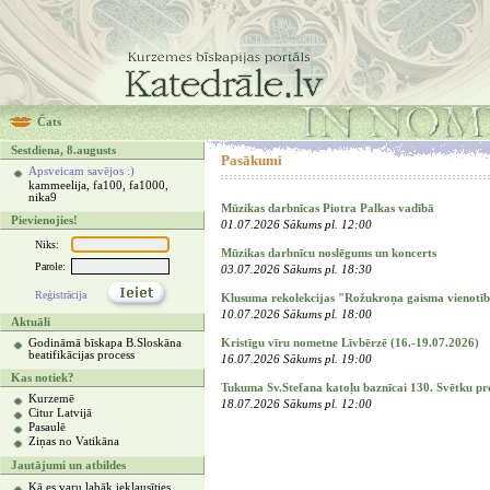
Čats
Sestdiena, 8.augusts
Pasākumi
Apsveicam savējos :)
kammeelija, fa100, fa1000,
nika9
Mūzikas darbnīcas Piotra Palkas vadībā
Pievienojies!
01.07.2026 Sākums pl. 12:00
Niks:
Mūzikas darbnīcu noslēgums un koncerts
Parole:
03.07.2026 Sākums pl. 18:30
Reģistrācija
Klusuma rekolekcijas "Rožukroņa gaisma vienotīb
10.07.2026 Sākums pl. 18:00
Aktuāli
Kristīgu vīru nometne Līvbērzē (16.-19.07.2026)
Godināmā bīskapa B.Sloskāna
beatifikācijas process
16.07.2026 Sākums pl. 19:00
Kas notiek?
Tukuma Sv.Stefana katoļu baznīcai 130. Svētku 
Kurzemē
18.07.2026 Sākums pl. 12:00
Citur Latvijā
Pasaulē
Ziņas no Vatikāna
Jautājumi un atbildes
Kā es varu labāk ieklausīties