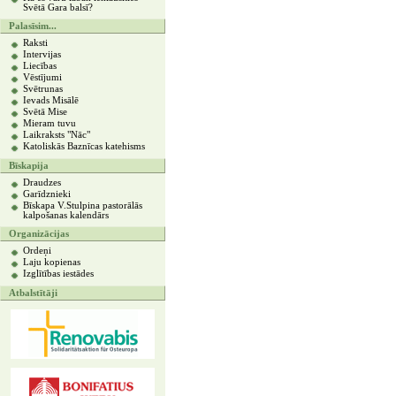
Svētā Gara balsī?
Palasīsim...
Raksti
Intervijas
Liecības
Vēstījumi
Svētrunas
Ievads Misālē
Svētā Mise
Mieram tuvu
Laikraksts "Nāc"
Katoliskās Baznīcas katehisms
Bīskapija
Draudzes
Garīdznieki
Bīskapa V.Stulpina pastorālās
kalpošanas kalendārs
Organizācijas
Ordeņi
Laju kopienas
Izglītības iestādes
Atbalstītāji