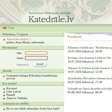
Čats
Piektdiena, 7.augusts
Pasākumi
Apsveicam savējos :)
justīne, Anna Marija, andromeda
Klusuma rekolekcijas "Rožukroņa ga
Pievienojies!
10.07.2026 Sākums pl. 18:00
Niks:
Kristīgu vīru nometne Līvbērzē (16.
Parole:
16.07.2026 Sākums pl. 19:00
Reģistrācija
Tukuma Sv.Stefana katoļu baznīcai
Aktuāli
18.07.2026 Sākums pl. 12:00
Godināmā bīskapa B.Sloskāna beatifikācijas
Skaistkalnes Dievmātes Ģimeņu kara
process
30.07.2026 Sākums pl. 17:00
Kas notiek?
Kurzemē
Salaspils un Ogres draudžu svētceļ
Citur Latvijā
03.08.2026 Sākums pl. 08:00
Pasaulē
Ziņas no Vatikāna
Jautājumi un atbildes
Kā es varu labāk ieklausīties Svētā Gara balsī?