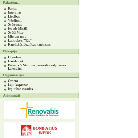
Palasīsim...
Raksti
Intervijas
Liecības
Vēstījumi
Svētrunas
Ievads Misālē
Svētā Mise
Mieram tuvu
Laikraksts "Nāc"
Katoliskās Baznīcas katehisms
Bīskapija
Draudzes
Garīdznieki
Bīskapa V.Stulpina pastorālās kalpošanas
kalendārs
Organizācijas
Ordeņi
Laju kopienas
Izglītības iestādes
Atbalstītāji