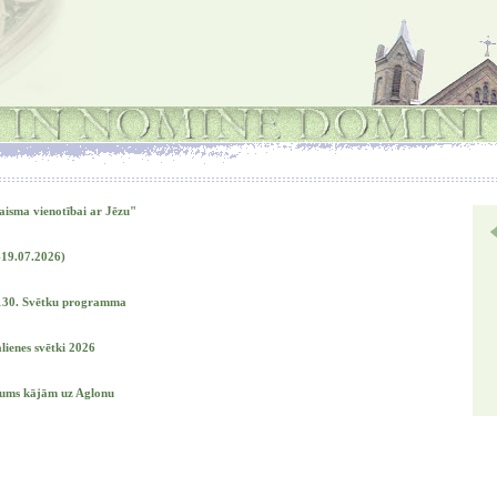
isma vienotībai ar Jēzu"
-19.07.2026)
 130. Svētku programma
lienes svētki 2026
ojums kājām uz Aglonu