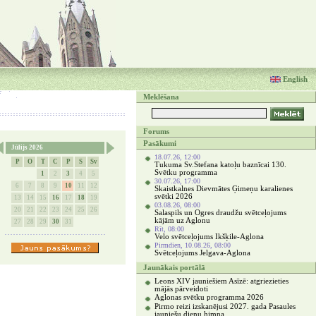
English
Meklēšana
Forums
Pasākumi
Jūlijs 2026
18.07.26, 12:00
P
O
T
C
P
S
Sv
Tukuma Sv.Stefana katoļu baznīcai 130.
Svētku programma
1
2
3
4
5
30.07.26, 17:00
6
7
8
9
10
11
12
Skaistkalnes Dievmātes Ģimeņu karalienes
svētki 2026
13
14
15
16
17
18
19
03.08.26, 08:00
20
21
22
23
24
25
26
Salaspils un Ogres draudžu svētceļojums
kājām uz Aglonu
27
28
29
30
31
Rīt, 08:00
Velo svētceļojums Ikšķile-Aglona
Pirmdien, 10.08.26, 08:00
Svētceļojums Jelgava-Aglona
Jaunākais portālā
Leons XIV jauniešiem Asīzē: atgriezieties
mājās pārveidoti
Aglonas svētku programma 2026
Pirmo reizi izskanējusi 2027. gada Pasaules
jauniešu dienu himna