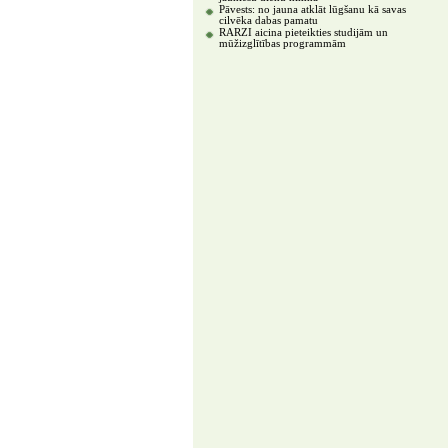
Pāvests: no jauna atklāt lūgšanu kā savas
cilvēka dabas pamatu
RARZI aicina pieteikties studijām un
mūžizglītības programmām