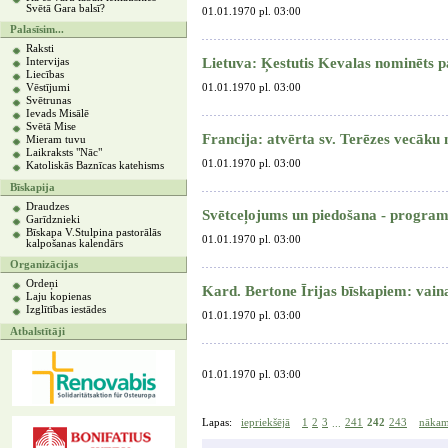
Svētā Gara balsī?
01.01.1970 pl. 03:00
Palasīsim...
Raksti
Lietuva: Ķestutis Kevalas nominēts p
Intervijas
Liecības
Vēstījumi
01.01.1970 pl. 03:00
Svētrunas
Ievads Misālē
Svētā Mise
Francija: atvērta sv. Terēzes vecāku
Mieram tuvu
Laikraksts "Nāc"
01.01.1970 pl. 03:00
Katoliskās Baznīcas katehisms
Bīskapija
Draudzes
Svētceļojums un piedošana - program
Garīdznieki
Bīskapa V.Stulpina pastorālās
01.01.1970 pl. 03:00
kalpošanas kalendārs
Organizācijas
Ordeņi
Kard. Bertone Īrijas bīskapiem: vain
Laju kopienas
Izglītības iestādes
01.01.1970 pl. 03:00
Atbalstītāji
01.01.1970 pl. 03:00
Lapas:
iepriekšējā
1
2
3
241
242
243
nāka
...