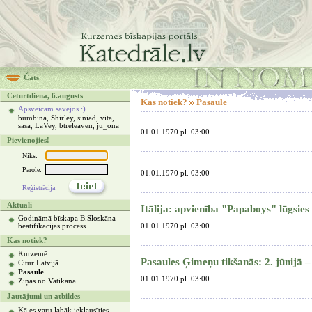
Čats
Ceturtdiena, 6.augusts
Kas notiek?
Pasaulē
Apsveicam savējos :)
bumbina, Shirley, siniad, vita,
sasa, LaVey, btreleaven, ju_ona
01.01.1970 pl. 03:00
Pievienojies!
Niks:
Parole:
01.01.1970 pl. 03:00
Reģistrācija
Aktuāli
Itālija: apvienība "Papaboys" lūgsie
Godināmā bīskapa B.Sloskāna
beatifikācijas process
01.01.1970 pl. 03:00
Kas notiek?
Kurzemē
Pasaules Ģimeņu tikšanās: 2. jūnijā –
Citur Latvijā
Pasaulē
01.01.1970 pl. 03:00
Ziņas no Vatikāna
Jautājumi un atbildes
Kā es varu labāk ieklausīties