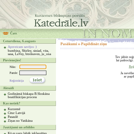
Čats
Ceturtdiena, 6.augusts
Pasākumi
Papildināt ziņu
Apsveicam savējos :)
bumbina, Shirley, siniad, vita,
sasa, LaVey, btreleaven, ju_ona
Tev jābūt reģ
lai pašrocīgi
Pievienojies!
Reģi
Niks:
Parole:
Ja nevēlie
ar papi
Reģistrācija
Aktuāli
Godināmā bīskapa B.Sloskāna
beatifikācijas process
Kas notiek?
Kurzemē
Citur Latvijā
Pasaulē
Ziņas no Vatikāna
Jautājumi un atbildes
Kā es varu labāk ieklausīties