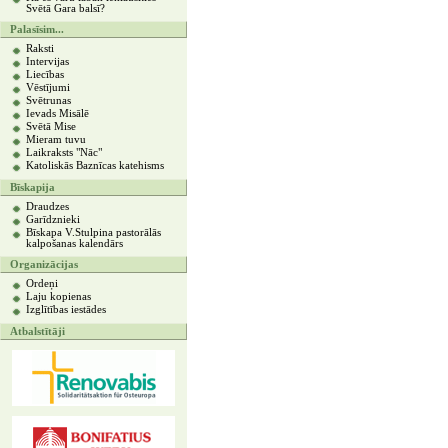
Svētā Gara balsī?
Palasīsim...
Raksti
Intervijas
Liecības
Vēstījumi
Svētrunas
Ievads Misālē
Svētā Mise
Mieram tuvu
Laikraksts "Nāc"
Katoliskās Baznīcas katehisms
Bīskapija
Draudzes
Garīdznieki
Bīskapa V.Stulpina pastorālās
kalpošanas kalendārs
Organizācijas
Ordeņi
Laju kopienas
Izglītības iestādes
Atbalstītāji