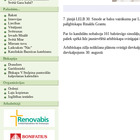
Svētā Gara balsī?
Palasīsim...
Raksti
7. jūnijā LELB 30. Sinode ar balsu vairākumu par La
Intervijas
Liecības
palīgbīskapu Rinaldu Grantu.
Vēstījumi
Svētrunas
Par šo kandidātu nobalsoja 161 balstiesīgo sinodāļu
Ievads Misālē
paliek spēkā līdz jaunievēlētā arhibīskapa svinīgajai
Svētā Mise
Mieram tuvu
Arhibīskapa zižļa nolikšana plānota svinīgā dievkal
Laikraksts "Nāc"
Katoliskās Baznīcas katehisms
dievkalpojums 30. augustā.
Bīskapija
Draudzes
Garīdznieki
Bīskapa V.Stulpina pastorālās
kalpošanas kalendārs
Organizācijas
Ordeņi
Laju kopienas
Izglītības iestādes
Atbalstītāji