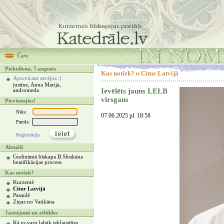
Čats
Piektdiena, 7.augusts
Kas notiek?
Citur Latvijā
Apsveicam savējos :)
justīne, Anna Marija,
Ievēlēts jauns LELB
andromeda
virsgans
Pievienojies!
Niks:
07.06.2025 pl. 18:58
Parole:
Reģistrācija
Aktuāli
Godināmā bīskapa B.Sloskāna
beatifikācijas process
Kas notiek?
Kurzemē
Citur Latvijā
Pasaulē
Ziņas no Vatikāna
Jautājumi un atbildes
Kā es varu labāk ieklausīties