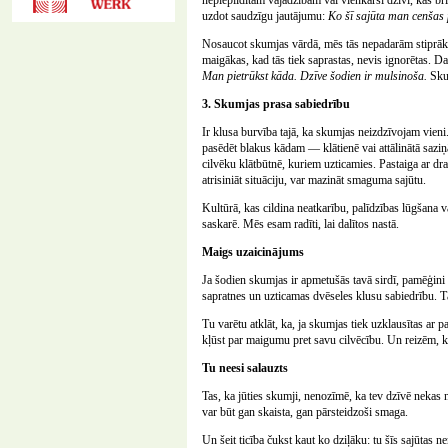
nepiepildītām vajadzībām vai vienkārši dzīvi, kas br
uzdot saudzīgu jautājumu:
Ko šī sajūta man cenšas 
Nosaucot skumjas vārdā, mēs tās nepadarām stiprāka
maigākas, kad tās tiek saprastas, nevis ignorētas. D
Man pietrūkst kāda. Dzīve šodien ir mulsinoša.
Skum
3. Skumjas prasa sabiedrību
Ir klusa burvība tajā, ka skumjas neizdzīvojam vieni
pasēdēt blakus kādam — klātienē vai attālinātā saziņā
cilvēku klātbūtnē, kuriem uzticamies. Pastaiga ar dr
atrisiniāt situāciju, var mazināt smaguma sajūtu.
Kultūrā, kas cildina neatkarību, palīdzības lūgšana v
saskarē. Mēs esam radīti, lai dalītos nastā.
Maigs uzaicinājums
Ja šodien skumjas ir apmetušās tavā sirdī, pamēģini t
sapratnes un uzticamas dvēseles klusu sabiedrību. Tā
Tu varētu atklāt, ka, ja skumjas tiek uzklausītas ar p
kļūst par maigumu pret savu cilvēcību. Un reizēm, kad
Tu neesi salauzts
Tas, ka jūties skumji, nenozīmē, ka tev dzīvē nekas 
var būt gan skaista, gan pārsteidzoši smaga.
Un šeit ticība čukst kaut ko dziļāku: tu šīs sajūtas n