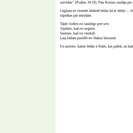
satriekta”
(Psalms 34:18). Pats Kristus raudāja pie
Lūgšana ne vienmēr izkliedē bēdas kā ar slēdzi — bet t
stiprākas par mūsējām.
Tāpēc šodien esi saudzīgs pret sevi.
Atpūties, kad esi noguris.
Sazinies, kad esi vientuļš.
Ļauj kādam pasēdēt tev blakus klusumā.
Un atceries: katrās bēdās ir Kāds, kas paliek, un ka