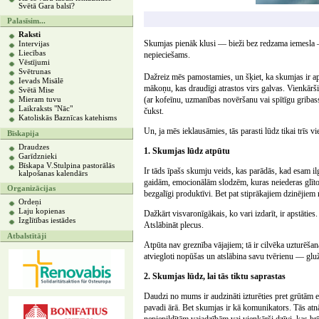
Svētā Gara balsī?
Palasīsim...
Raksti
Skumjas pienāk klusi — bieži bez redzama iemesla — 
Intervijas
Liecības
nepieciešams.
Vēstījumi
Svētrunas
Dažreiz mēs pamostamies, un šķiet, ka skumjas ir a
Ievads Misālē
mākoņu, kas draudīgi atrastos virs galvas. Vienkā
Svētā Mise
(ar kofeīnu, uzmanības novēršanu vai spītīgu gribass
Mieram tuvu
Laikraksts "Nāc"
čukst.
Katoliskās Baznīcas katehisms
Un, ja mēs ieklausāmies, tās parasti lūdz tikai trīs vi
Bīskapija
Draudzes
1. Skumjas lūdz atpūtu
Garīdznieki
Bīskapa V.Stulpina pastorālās
Ir tāds īpašs skumju veids, kas parādās, kad esam il
kalpošanas kalendārs
gaidām, emocionālām slodzēm, kuras neiederas glītos
Organizācijas
bezgalīgi produktīvi. Bet pat stiprākajiem dzinējiem 
Ordeņi
Laju kopienas
Dažkārt visvaronīgākais, ko vari izdarīt, ir apstāties.
Izglītības iestādes
Atslābināt plecus.
Atbalstītāji
Atpūta nav greznība vājajiem; tā ir cilvēka uzturēša
atviegloti nopūšas un atslābina savu tvērienu — gluži
2. Skumjas lūdz, lai tās tiktu saprastas
Daudzi no mums ir audzināti izturēties pret grūtām 
pavadi ārā. Bet skumjas ir kā komunikators. Tās at