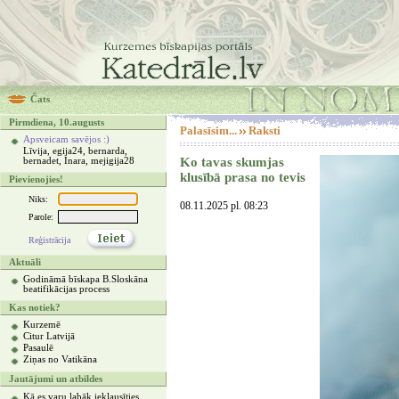
Čats
Pirmdiena, 10.augusts
Palasīsim...
Raksti
Apsveicam savējos :)
Līvija, egija24, bernarda,
Ko tavas skumjas
bernadet, Inara, mejigija28
klusībā prasa no tevis
Pievienojies!
Niks:
08.11.2025 pl. 08:23
Parole:
Reģistrācija
Aktuāli
Godināmā bīskapa B.Sloskāna
beatifikācijas process
Kas notiek?
Kurzemē
Citur Latvijā
Pasaulē
Ziņas no Vatikāna
Jautājumi un atbildes
Kā es varu labāk ieklausīties