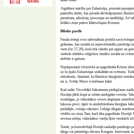
labās rokas.
Atgādinot mācību par Euharistiju, pretstatā jaunajie
patiesību zīmēs, kas pavada dievkalpojumus Baznīcā. 
piemēram, adorācija, procesijas un tamlīdzīgi. Arī t
lielāku cieņu patiesi klātesošajam Kristum.
Bībeles pavēle
Paraža iedegt sveci tabernākula priekšā savā teoloģ
grāmatas, kas norāda uz nepieciešamību pastāvīgi uzt
vieta (Izc 27,20), kurā tiek stāstīts par uguns un g
simbols dažādos reliģiskos rituālos norāda uz svētuma
atribūts ir gaisma.
Nepārprotami vēsturiskā un pagodinātā Kristus identi
uz šo īpašo Euharistijas unikalitāti un svētumu. Tur
mūsdienās. Jāatzīmē, ka Baznīcas liturģiskie noteik
tas ir, Svētās Mises svinēšanas laikā.
Kad radās Vissvētākā Sakramenta pielūgšanas tradīcij
Hostijai jābūt kopā ar sešām aizdegtām svecēm. Tabern
nozīmīgas, jo viduslaikos sveces degšanas uzturēšana 
luksusa prece, tāpēc to aizdedzināšana liturģijas la
piedalījās, svinīgo raksturu. Līdzīgi dārgais noteik
vērtību un cieņu Tam, kurš tika pagodināts Hostijā. 
neviena nebija, viduslaikos varēja šķist vienkārši i
Tomēr, ja konsekrētajā Hostijā saskatīja pastāvīgu pa
dārgu vai pārmērīgu dāvanu Kungam. Interesanti, ka