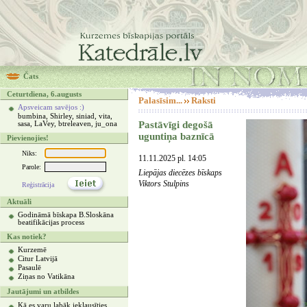
Čats
Ceturtdiena, 6.augusts
Palasīsim...
Raksti
Apsveicam savējos :)
bumbina, Shirley, siniad, vita,
Pastāvīgi degošā
sasa, LaVey, btreleaven, ju_ona
uguntiņa baznīcā
Pievienojies!
Niks:
11.11.2025 pl. 14:05
Parole:
Liepājas diecēzes bīskaps
Viktors Stulpins
Reģistrācija
Aktuāli
Godināmā bīskapa B.Sloskāna
beatifikācijas process
Kas notiek?
Kurzemē
Citur Latvijā
Pasaulē
Ziņas no Vatikāna
Jautājumi un atbildes
Kā es varu labāk ieklausīties