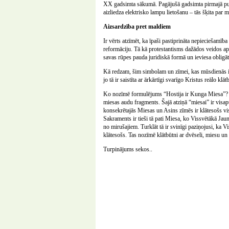
XX gadsimta sākumā. Pagājušā gadsimta pirmajā pusē 
aizliedza elektrisko lampu lietošanu – tās šķita par m
Aizsardzība pret maldiem
Ir vērts atzīmēt, ka īpaši pastiprināta nepieciešamība
reformāciju. Tā kā protestantisms dažādos veidos ap
savas rūpes pauda juridiskā formā un ieviesa obligā
Kā redzam, šim simbolam un zīmei, kas mūsdienās ir t
jo tā ir saistīta ar ārkārtīgi svarīgo Kristus reālo klāt
Ko nozīmē formulējums “Hostija ir Kunga Miesa”? T
miesas audu fragments. Šajā atziņā “miesai” ir visap
konsekrētajās Miesas un Asins zīmēs ir klātesošs vi
Sakraments ir tieši tā pati Miesa, ko Vissvētākā Ja
no mirušajiem. Turklāt tā ir svinīgi paziņojusi, ka Vi
klātesošs. Tas nozīmē klātbūtni ar dvēseli, miesu un
Turpinājums sekos..