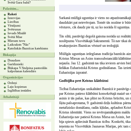
Svētā Gara balsī?
Palasīsim...
Raksti
Sarkanā mūžīgā uguntiņa ir viens no atpazīstamākaji
Intervijas
Liecības
daudzkārt pat neievērojam. Tomēr tās nozīme ir būtis
Vēstījumi
vēstures, cik daudz pie tā, uz ko norāda šī uguntiņa.
Svētrunas
Ievads Misālē
Tās siltā, pastāvīgi degošā gaisma norāda uz realitāti
Svētā Mise
noslēpumu Vissvētākajā Sakramentā. Tā nav tikai dek
Mieram tuvu
Laikraksts "Nāc"
iesakņojusies Baznīcas vēsturē un teoloģijā.
Katoliskās Baznīcas katehisms
Mūžīgās uguntiņas iedegšanas tradīcija baznīcās aizs
Bīskapija
Kristus Miesas un Asins transsubstanciālā klātbūtn
Draudzes
nejauša. Jau 12. gadsimtā tas tika ieviests arvien bi
Garīdznieki
lielākas Euharistiskā Kristus godināšanas. Tas izrie
Bīskapa V.Stulpina pastorālās
kalpošanas kalendārs
Euharistijas izpratnē.
Organizācijas
Godbijība pret Kristus klātbūtni
Ordeņi
Laju kopienas
Ticībai Euharistijas unikalitātei Baznīcā ir pastāvī
Izglītības iestādes
par Kristus patieso klātbūtni konsekrētajā maizē un v
Atbalstītāji
asinis ir tās pašas, kas plūst no Kristus brūcēm, un m
šķita pašsaprotama, 9. gadsimtā dziļu kultūras pārma
metafizisko domāšanu, radās kļūdas, apšaubot Kristus
Kristus identitāti. Viens no ievērojamākajiem maldu 
Euharistija nav patiesā Kristus Miesa un Asinis, bet 
bija spiests apliecināt Baznīcas ticību. Konkrēti, tika
ieņemta no Vissvētākās Jaunavas Marijas, pēc tam c