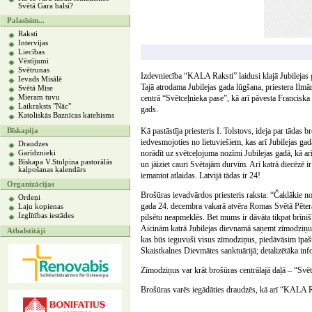
Svētā Gara balsī?
Palasīsim...
Raksti
Intervijas
Liecības
Vēstījumi
Svētrunas
Izdevniecība “KALA Raksti” laidusi klajā Jubilejas 
Ievads Misālē
Tajā atrodama Jubilejas gada lūgšana, priestera Ilmā
Svētā Mise
Mieram tuvu
centrā “Svētceļnieka pase”, kā arī pāvesta Franciska 
Laikraksts "Nāc"
gads.
Katoliskās Baznīcas katehisms
Kā pastāstīja priesteris I. Tolstovs, ideja par tāda
Bīskapija
iedvesmojoties no lietuviešiem, kas arī Jubilejas gad
Draudzes
norādīt uz svētceļojuma nozīmi Jubilejas gadā, kā arī
Garīdznieki
Bīskapa V.Stulpina pastorālās
un jāiziet cauri Svētajām durvīm. Arī katrā diecēzē i
kalpošanas kalendārs
iemantot atlaidas. Latvijā tādas ir 24!
Organizācijas
Brošūras ievadvārdos priesteris raksta: “Čaklākie 
Ordeņi
gada 24. decembra vakarā atvēra Romas Svētā Pēter
Laju kopienas
Izglītības iestādes
pilsētu neapmeklēs. Bet mums ir dāvāta tikpat brīni
Aicinām katrā Jubilejas dievnamā saņemt zīmodziņu 
Atbalstītāji
kas būs ieguvuši visus zīmodziņus, piedāvāsim īpaš
Skaistkalnes Dievmātes sanktuārijā; detalizētāka inf
Zīmodziņus var krāt brošūras centrālajā daļā – “Svē
Brošūras varēs iegādāties draudzēs, kā arī “KALA R