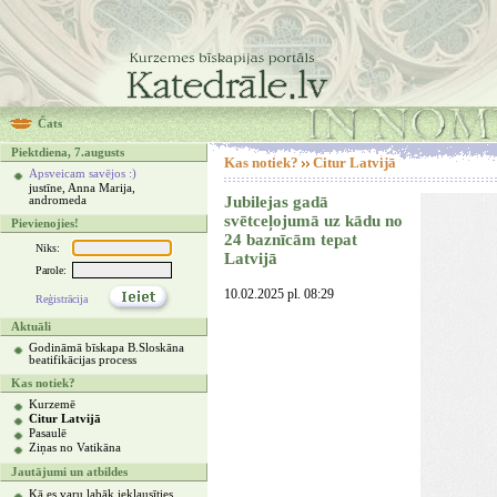
Čats
Piektdiena, 7.augusts
Kas notiek?
Citur Latvijā
Apsveicam savējos :)
justīne, Anna Marija,
Jubilejas gadā
andromeda
svētceļojumā uz kādu no
Pievienojies!
24 baznīcām tepat
Niks:
Latvijā
Parole:
10.02.2025 pl. 08:29
Reģistrācija
Aktuāli
Godināmā bīskapa B.Sloskāna
beatifikācijas process
Kas notiek?
Kurzemē
Citur Latvijā
Pasaulē
Ziņas no Vatikāna
Jautājumi un atbildes
Kā es varu labāk ieklausīties