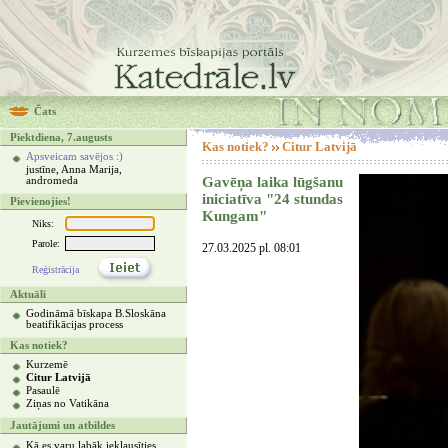
Čats
Piektdiena, 7.augusts
Kas notiek?
Citur Latvijā
Apsveicam savējos :)
justīne, Anna Marija,
Gavēņa laika lūgšanu
andromeda
iniciatīva "24 stundas
Pievienojies!
Kungam"
Niks:
Parole:
27.03.2025 pl. 08:01
Reģistrācija
Aktuāli
Godināmā bīskapa B.Sloskāna
beatifikācijas process
Kas notiek?
Kurzemē
Citur Latvijā
Pasaulē
Ziņas no Vatikāna
Jautājumi un atbildes
Kā es varu labāk ieklausīties