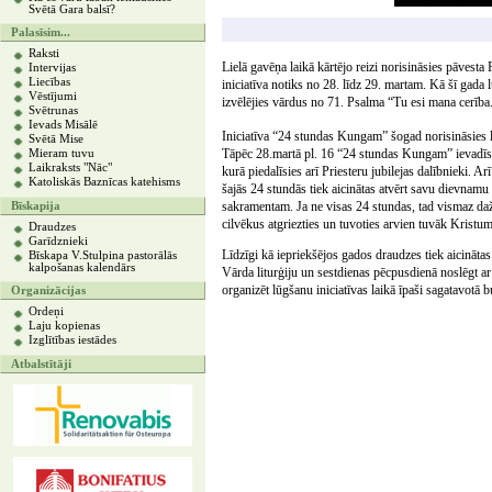
Svētā Gara balsī?
Palasīsim...
Raksti
Lielā gavēņa laikā kārtējo reizi norisināsies pāvest
Intervijas
Liecības
iniciatīva notiks no 28. līdz 29. martam. Kā šī gada 
Vēstījumi
izvēlējies vārdus no 71. Psalma “Tu esi mana cerība
Svētrunas
Ievads Misālē
Iniciatīva “24 stundas Kungam” šogad norisināsies la
Svētā Mise
Tāpēc 28.martā pl. 16 “24 stundas Kungam” ievadīs
Mieram tuvu
Laikraksts "Nāc"
kurā piedalīsies arī Priesteru jubilejas dalībnieki. A
Katoliskās Baznīcas katehisms
šajās 24 stundās tiek aicinātas atvērt savu dievnam
sakramentam. Ja ne visas 24 stundas, tad vismaz daža
Bīskapija
cilvēkus atgriezties un tuvoties arvien tuvāk Kristum
Draudzes
Garīdznieki
Līdzīgi kā iepriekšējos gados draudzes tiek aicināta
Bīskapa V.Stulpina pastorālās
kalpošanas kalendārs
Vārda liturģiju un sestdienas pēcpusdienā noslēgt ar S
organizēt lūgšanu iniciatīvas laikā īpaši sagatavotā 
Organizācijas
Ordeņi
Laju kopienas
Izglītības iestādes
Atbalstītāji