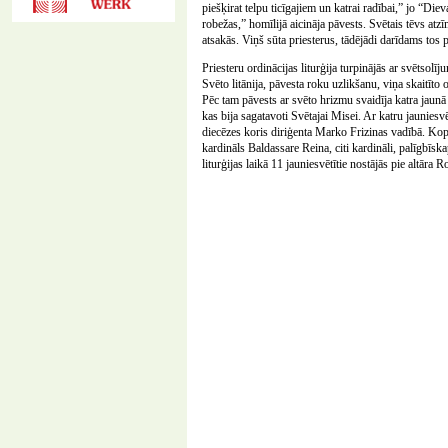
piešķirat telpu ticīgajiem un katrai radībai,” jo “Di
robežas,” homīlijā aicināja pāvests. Svētais tēvs atz
atsakās. Viņš sūta priesterus, tādējādi darīdams tos 
Priesteru ordinācijas liturģija turpinājās ar svētsol
Svēto litānija, pāvesta roku uzlikšanu, viņa skaitīto
Pēc tam pāvests ar svēto hrizmu svaidīja katra jaunā
kas bija sagatavoti Svētajai Misei. Ar katru jauniesv
diecēzes koris diriģenta Marko Frizinas vadībā. Kop
kardināls Baldassare Reina, citi kardināli, palīgbīsk
liturģijas laikā 11 jauniesvētītie nostājās pie altā