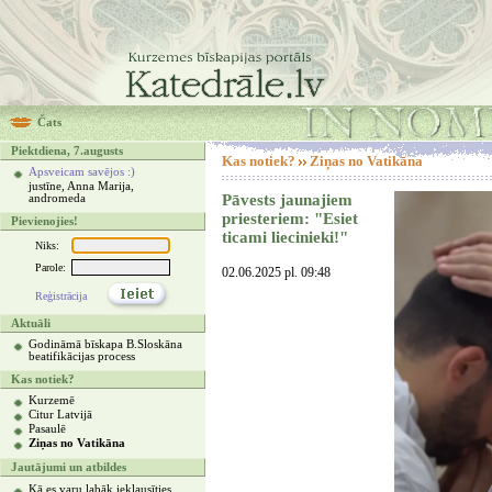
Čats
Piektdiena, 7.augusts
Kas notiek?
Ziņas no Vatikāna
Apsveicam savējos :)
justīne, Anna Marija,
Pāvests jaunajiem
andromeda
priesteriem: "Esiet
Pievienojies!
ticami liecinieki!"
Niks:
Parole:
02.06.2025 pl. 09:48
Reģistrācija
Aktuāli
Godināmā bīskapa B.Sloskāna
beatifikācijas process
Kas notiek?
Kurzemē
Citur Latvijā
Pasaulē
Ziņas no Vatikāna
Jautājumi un atbildes
Kā es varu labāk ieklausīties