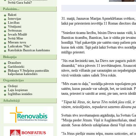
Svētā Gara balsī?
Palasīsim...
Raksti
31. maijā, Jaunavas Marijas Apmeklēšanas svētkos, 
Intervijas
Liecības
laikā par priesteriem iesvētīja 11 Romas diecēzes di
Vēstījumi
Svētrunas
“Sniedzot ticamu liecību, būsim Dieva tautas vidū, la
Ievads Misālē
Baznīcas ticamību, Baznīcas, kas ir sūtīta pie ievain
Svētā Mise
homīlijā. Viņš pakavējās pie saitēm starp pašiem pri
Mieram tuvu
Laikraksts "Nāc"
kuras tiek sūtīti. Tajā pašā laikā Svētais tēvs norādīj
Katoliskās Baznīcas katehisms
mūžīgo priesteri.
Bīskapija
“Jūs esat liecinieki tam, ka Dievs nav paguris pulcē
Draudzes
dinamikā,” teica pāvests 11 iesvētāmajiem. Atsaucot
Garīdznieki
nāves, nedz vilšanās par sarautajām un nepabeigtajām
Bīskapa V.Stulpina pastorālās
kalpošanas kalendārs
virsū veidotās saites saliek Tēva rokās.
Organizācijas
“Mēs esam to daļa,” norādīja pāvests topošajiem prie
Ordeņi
saitēm, kuras pasaule var sabojāt, bet, ne iznīcināt
Laju kopienas
tauta, priesteri ir saistīti ar zemi, pie tam, nevis ide
Izglītības iestādes
Atbalstītāji
“Tāpat kā Jēzus, tie, kurus Tēvs noliek jūsu ceļā, ir
viņiem, neizolējoties, nepadarot saņemto dāvanu par
Svētais tēvs iesvētamajiem atgādināja, ka Svētais Ga
“Misija pieder Jēzum. Viņš ir Augšāmcēlušais, tāta
aizstāt. Savas debesīs uzkāpšanas dienā Viņš mūs m
“Ja Jēzus piešķir mums telpu, mums uzticoties, arī m