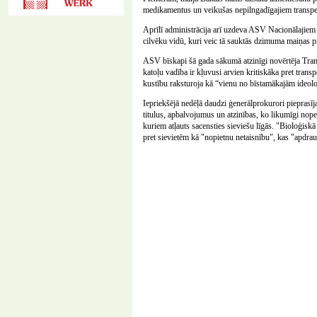
medikamentus un veikušas nepilngadīgajiem transpe
Aprīlī administrācija arī uzdeva ASV Nacionālajiem ve
cilvēku vidū, kuri veic tā sauktās dzimuma maiņas p
ASV bīskapi šā gada sākumā atzinīgi novērtēja Tramp
katoļu vadība ir kļuvusi arvien kritiskāka pret tran
kustību raksturoja kā “vienu no bīstamākajām ideol
Iepriekšējā nedēļā daudzi ģenerālprokurori pieprasīj
titulus, apbalvojumus un atzinības, ko likumīgi nopel
kuriem atļauts sacensties sieviešu līgās. "Bioloģiskā 
pret sievietēm kā "nopietnu netaisnību", kas "apdraud