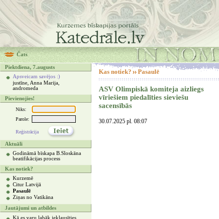
Čats
Piektdiena, 7.augusts
Kas notiek?
Pasaulē
Apsveicam savējos :)
justīne, Anna Marija,
ASV Olimpiskā komiteja aizliegs
andromeda
vīriešiem piedalīties sieviešu
Pievienojies!
sacensībās
Niks:
Parole:
30.07.2025 pl. 08:07
Reģistrācija
Aktuāli
Godināmā bīskapa B.Sloskāna
beatifikācijas process
Kas notiek?
Kurzemē
Citur Latvijā
Pasaulē
Ziņas no Vatikāna
Jautājumi un atbildes
Kā es varu labāk ieklausīties