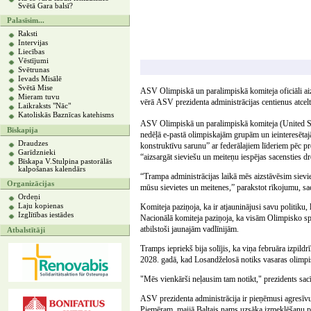
Svētā Gara balsī?
Palasīsim...
Raksti
Intervijas
Liecības
Vēstījumi
Svētrunas
Ievads Misālē
Svētā Mise
ASV Olimpiskā un paralimpiskā komiteja oficiāli aizl
Mieram tuvu
vērā ASV prezidenta administrācijas centienus atcel
Laikraksts "Nāc"
Katoliskās Baznīcas katehisms
ASV Olimpiskā un paralimpiskā komiteja (United 
Bīskapija
nedēļā e-pastā olimpiskajām grupām un ieinteresētajā
Draudzes
konstruktīvu sarunu” ar federālajiem līderiem pēc p
Garīdznieki
“aizsargāt sieviešu un meiteņu iespējas sacensties d
Bīskapa V.Stulpina pastorālās
kalpošanas kalendārs
“Trampa administrācijas laikā mēs aizstāvēsim sievieš
Organizācijas
mūsu sievietes un meitenes,” parakstot rīkojumu, sa
Ordeņi
Laju kopienas
Komiteja paziņoja, ka ir atjauninājusi savu politiku
Izglītības iestādes
Nacionālā komiteja paziņoja, ka visām Olimpisko spē
atbilstoši jaunajām vadlīnijām.
Atbalstītāji
Tramps iepriekš bija solījis, ka viņa februāra izpild
2028. gadā, kad Losandželosā notiks vasaras olimpi
"Mēs vienkārši neļausim tam notikt," prezidents sacī
ASV prezidenta administrācija ir pieņēmusi agresīvu p
Piemēram, maijā Baltais nams uzsāka izmeklēšanu p