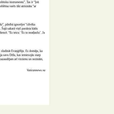
litisku instrumentu”. Tas ir “ļoti
oblēma varēs tikt atrisināta “ar
ki”, pilnībā ignorējot “cilvēka
”. Šajā sakarā viņš pastāsta kādu
iencē. “Es teicu: ‘Es to neatļaušu’. Ja
 sludināt Evaņģēliju. Es domāju, ka
īja savu Dēlu, kas iemiesojās starp
pazaudējam arī virzienu un nezinām,
Vaticannews.va
E-pasts:
redakcija@katedrale.lv
Dizains: NP Grafikas Darbnica