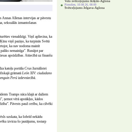
Velo svētceļojums Ikšķile-Aglona
Pirmdien, 10.08.26, 08:00
Svētceļojums Jelgava-Aglona
s Annas Allenas intervijas ar pāvestu
ēma, seksuālās izmantošanas
rēties vienaldzīgi. Viņš apliecina, ka
 Ķīnu viņš paziņo, ka turpinās Svētā
ārtojot, ka nav nodoma mainīt
 paliks nemainīga”. Runājot par
iesas apsūdzības. Attiecībā uz finanšu
dza katoļu portāla
Crux
žurnālistei
āfiskajā grāmatā
León XIV: ciudadano
enguin Perú
izdevniecībā.
zidents Tramps nāca klajā ar dažiem
ši”, ņemot vērā apstākļus, kādos
zība”. Pāvests pauž cerību, ka cilvēki
rēsls uzskata, ka šobrīd nekādu
lvēku izvirza šo jautājumu, tostarp