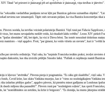
V. Tātad “arī priesteri ir jāaizsargā jeb arī apsūdzētais ir jāaizsargā, viņa tiesības ir jāievēro”.
ka “seksuālās vardarbības jautājums nevar kļūt par Baznīcas galveno uzmanības objektu”. “Lielā
 nekad nevienu nav izmantojuši. Tāpēc mēs nevaram pieļaut, ka visa Baznīca koncentrējas tikai 
ums. Pāvests norāda, ka nevēlas veicināt polarizāciju Baznīcā. Viņš runā par
Fiducia Supplicans
,
īt visus, bet mums nevajadzētu meklēt veidu, kā ritualizēt kādu svētību”. Leons XIV piekrīt Fr
as “īpašas identitātes” dēļ, bet tāpēc, ka visi ir Dieva bērni. Tas tomēr nenozīmē doktrīnas maiņ
reiz mainīsies – viņš apgalvo. Proti, “par ģimeni, ko veido vīrietis un sieviete”, kuri ir “svētīti 
cība par sieviešu ordināciju. Viņš saka, ka “turpinās Franciska iesākto praksi, ieceļot sieviete
amajām diakonēm, kas tika izvirzīts pēdējās Sinodes laikā. “Pašlaik es neplānoju mainīt Baznīca
ciju ir kļuvusi “atvērtāka”. Pāvesta pieeja ir pragmatiska. “Es sāku gūt skaidrību”, viņš saka. 
ju fonds, Covid krīze, kas skāra Vatikāna muzejus, kas ir “viens no nozīmīgākajiem Vatikāna 
 tika izdarītas pēdējos gados”, apgalvo pāvests, kā piemēru minot gadījumu ar Londonas īpašum
: “Cik daudz miljonu tika pazaudēti!”. Pāvests runā par “nozīmīgiem soļiem”, kas sperti Franciska p
s, lai “neatslābinātos un neteiktu, ka krīze ir beigusies”. “Es domāju, ka mums jāturpina strādā