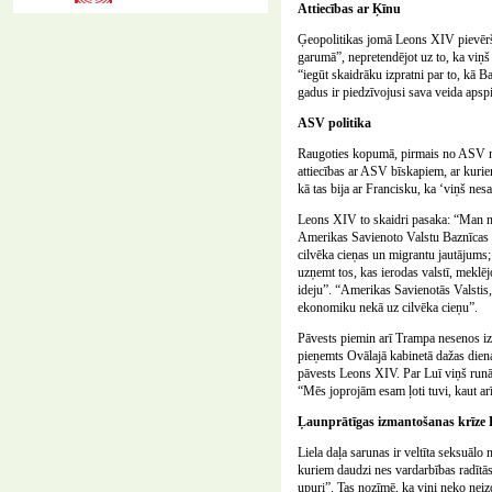
Attiecības ar Ķīnu
Ģeopolitikas jomā Leons XIV pievēršas
garumā”, nepretendējot uz to, ka viņš
“iegūt skaidrāku izpratni par to, kā B
gadus ir piedzīvojusi sava veida apspi
ASV politika
Raugoties kopumā, pirmais no ASV nāk
attiecības ar ASV bīskapiem, ar kuriem
kā tas bija ar Francisku, ka ‘viņš nes
Leons XIV to skaidri pasaka: “Man na
Amerikas Savienoto Valstu Baznīcas va
cilvēka cieņas un migrantu jautājums;
uzņemt tos, kas ierodas valstī, meklēj
ideju”. “Amerikas Savienotās Valstis,”
ekonomiku nekā uz cilvēka cieņu”.
Pāvests piemin arī Trampa nesenos izte
pieņemts Ovālajā kabinetā dažas diena
pāvests Leons XIV. Par Luī viņš runā ar
“Mēs joprojām esam ļoti tuvi, kaut arī
Ļaunprātīgas izmantošanas krīze 
Liela daļa sarunas ir veltīta seksuālo 
kuriem daudzi nes vardarbības radītās
upuri”. Tas nozīmē, ka viņi neko neiz