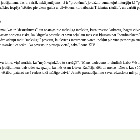
jautājumam. Tas ir vairāk nekā jautājums, tā ir “problēma”, jo daži ir izmantojuši liturģiju kā “po
īsies iespēja “sēsties pie viena galda ar cilvēkiem, kuri atbalsta Tridentas rituālu”, un varbūt pr
s
mai, kas ir “destruktīvas”, un apstājas pie mākslīgā intelekta, kurā investē “ārkārtīgi bagāti cilvē
o pastāv nopietns risks, ka “digitālā pasaule iet savu ceļu” un mēs visi kļūstam par “bandiniekiem
dza atļauju radīt “mākslīgu” pāvestu, lai ikviens interesents varētu nokļūt pie viņa personīgā aud
ar
avatāru
, es teiktu, ka pāvests ir pirmajā vietā”, saka Leons XIV.
vu lomu, viņš norāda, ka “nejūt vajadzību to sarežģīt”: “Mans uzdevums ir sludināt Labo Vēsti,
 jautājumiem, balstoties uz apziņu, ka mēs esam Dieva, Radītāja, dēli un meitas, Dieva, kas sūt
vērtību, paturot savā redzeslokā mūžīgo dzīvi.” Ja mēs pazaudējam no sava redzesloka mērķi, 
PAR PROJEKTU
|
AUTORTIESĪBAS
|
VEIDOTĀJI
|
VĀRDA BRĪVĪBA
|