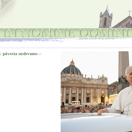
: pāvesta uzdevums –