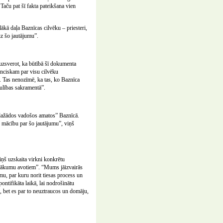
 Taču pat šī fakta pateikšana vien
kā daļa Baznīcas cilvēku – priesteri,
uz šo jautājumu”.
 uzsverot, ka būtībā šī dokumenta
anciskam par visu cilvēku
u. Tas nenozīmē, ka tas, ko Baznīca
laulības sakramentā”.
s dažādos vadošos amatos” Baznīcā.
s mācību par šo jautājumu”, viņš
Viņš uzskaita virkni konkrētu
ienākumu avotiem”. “Mums jāizvairās
u, par kuru norit tiesas process un
ontifikāta laikā, lai nodrošinātu
t, bet es par to neuztraucos un domāju,