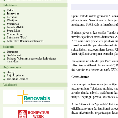
Palasīsim...
Raksti
Intervijas
Spāņu valodā izdots grāmatas “Leons X
Liecības
pilnais teksts. Sarunā skarts plašs j
Vēstījumi
Svētrunas
noziegumi, Svētā Krēsla finanšu situāc
Ievads Misālē
Svētā Mise
Būdams pāvests, kas cenšas “veidot ti
Mieram tuvu
nevēlas iejaukties savas dzimtenes, A
Laikraksts "Nāc"
Krēsla un savu priekšteču politiku, u
Katoliskās Baznīcas katehisms
Baznīcas mācību par sieviešu ordināc
Bīskapija
seksuālajiem noziegumiem, Leons XIV a
Draudzes
krīzi, viņš aicina turpināt izstrādāt pl
Garīdznieki
Bīskapa V.Stulpina pastorālās kalpošanas
Jautājumus un atbildes par Baznīcai 
kalendārs
Elīzei Annai Allenai. 14. septembrī, 
Organizācijas
del mundo, misionero del siglo XXI
(
Ordeņi
Laju kopienas
Gazas drāma
Izglītības iestādes
Viens no pirmajiem intervijas jautāju
Atbalstītāji
paziņojumiem, “skaidras atbildes, kas 
atrodas daudzi cilvēki, īpaši bērni, 
nekļūs “nejūtīgi” pret to, kas notiek Ga
Attiecībā uz vārda “genocīds” lietoša
oficiālu ziņojumu šai jautājumā sniegt
divas cilvēktiesību organizācijas Izra