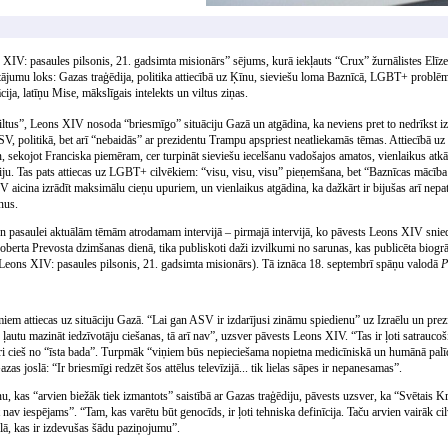
IV: pasaules pilsonis, 21. gadsimta misionārs” sējums, kurā iekļauts “Crux” žurnālistes Elīze
autājumu loks: Gazas traģēdija, politika attiecībā uz Ķīnu, sieviešu loma Baznīcā, LGBT+ probl
ija, latīņu Mise, mākslīgais intelekts un viltus ziņas.
ltus”, Leons XIV nosoda “briesmīgo” situāciju Gazā un atgādina, ka neviens pret to nedrīkst iztu
SV, politikā, bet arī “nebaidās” ar prezidentu Trampu apspriest neatliekamās tēmas. Attiecībā uz
n, sekojot Franciska piemēram, cer turpināt sieviešu iecelšanu vadošajos amatos, vienlaikus atk
iju. Tas pats attiecas uz LGBT+ cilvēkiem: “visu, visu, visu” pieņemšana, bet “Baznīcas mācība
icina izrādīt maksimālu cieņu upuriem, un vienlaikus atgādina, ka dažkārt ir bijušas arī nepat
ānus.
un pasaulei aktuālām tēmām atrodamam intervijā – pirmajā intervijā, ko pāvests Leons XIV snie
Roberta Prevosta dzimšanas dienā, tika publiskoti daži izvilkumi no sarunas, kas publicēta biogr
Leons XIV: pasaules pilsonis, 21. gadsimta misionārs). Tā iznāca 18. septembrī spāņu valodā
P
miem attiecas uz situāciju Gazā. “Lai gan ASV ir izdarījusi zināmu spiedienu” uz Izraēlu un pre
ļautu mazināt iedzīvotāju ciešanas, tā arī nav”, uzsver pāvests Leons XIV. “Tas ir ļoti satrauco
kuri cieš no “īsta bada”. Turpmāk “viņiem būs nepieciešama nopietna medicīniskā un humānā palīd
zas joslā: “Ir briesmīgi redzēt šos attēlus televīzijā... tik lielas sāpes ir nepanesamas”.
nu, kas “arvien biežāk tiek izmantots” saistībā ar Gazas traģēdiju, pāvests uzsver, ka “Svētais K
 nav iespējams”. “Tam, kas varētu būt genocīds, ir ļoti tehniska definīcija. Taču arvien vairāk ci
ēlā, kas ir izdevušas šādu paziņojumu”.