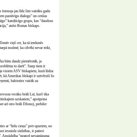
 īstenoja jau līdz šim vairāku gadu
šiem pastāvīgu dialogu” un cenšas
īmīgo” katoļticīgo grupu, kas “daudzus
ācija,” atzīst Romas bīskaps.
Tomēr viņš cer, ka tā ietekmēs
arpā nozīmē, ka cilvēki nevar teikt,
“ka būtu daudz piemērotāk, ja
roblēmu to darīt”. Starp tiem ir
īja visiem ASV bīskapiem, kurā lūdza
ēt, kā Amerikas bīskapi ir uztvēruši šo
eņemti, balstoties vairāk uz
revosta vecāko brāli Luī, kurš tika
itiskajiem uzskatiem,” apstiprina
et arī otro brāli Džonu), piebilst:
ties ar “lielu cieņu” pret upuriem, no
i iesniedz sūdzības, ir patiesi
ta”. Apsūdzība “neatceļ nevainīguma