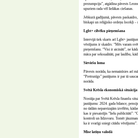
prezumpciju”, atgādina pāvests Leons XI
upuriem rada vēl lielākas ciešanas.
Jebkurā gadījumā, pāvests paskaidro, 
bīskapi un reliģisko ordeņu locekļi –
Lgbt+ cilvēku pieņemšana
Intervijā tiek skarts arī Lgbt+ jautāj
vēstījums ir skaidrs: “Mēs varam svēt
pieņemšanu. “Visi ir aicināti”, ne kād
māca par seksualitāti, par laulību, kād
Sieviešu loma
Pāvests norāda, ka nemainīsies arī mā
“Pretrunīgs” jautājums ir par tā sauc
norāda.
Svētā Krēsla ekonomiskā situācija
Nostāja par Svētā Krēsla finanšu situā
jautājumu: 2024. gada bilance, pensi
no tādām nepareizajām izvēlēm, kādas
kas ir piesaistījis “lielu publicitāti”
kontroli un līdzsvaru. Tomēr jāuzmanā
ka ir svarīgi sniegt citādu vēstījumu”.
Mise latīņu valodā