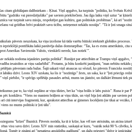
 citam globālajam dalībniekam – Ķīnai. Viņš apgalvo, ka turpinās “politiku, ko Svētais Krēsls
 būtu “gudrāks vai pieredzējušāks” par saviem priekštečiem. Jau ilgu laiku viņš uztur “ar ķīnie
aznīca var turpināt savu misiju, respektējot gan kultūru, gan politiskās problēmas”, kā arī “noz
ešanu vai grūtības brīvi praktizēt savu ticību, neieņemot nekādu nostāju”. “Tā ir ļoti smaga situ
ušais pāvests neuzskata, ka viņa izcelsme kā tāda varētu būtiski ietekmēt globālos procesus. 
 iepriekšējā pontifikāta laikā pastāvēja dažas domstarpības: “Tas, ka es esmu amerikānis, cita st
aprot Amerikas Savienotās Valstis, vienkārši neredz, kas notiek’”.
v nekāda nodoma iejaukties partiju politikā”. Runājot par attiecībām ar Trampu viņš apgalvo, 
dība iesaistītos ar viņu sadarbībā”. Protams, ja būtu konkrēti jautājumi, “man nebūtu nekādu p
 pēdējais pāvestam rada bažas. Šajā sakarā viņš atsaucas uz
vēstuli
, ko pāvests Francisks nosūt
ot labāku dzīvi. Leons XIV uzskata, ka šis ir “nozīmīgs” žests, un saka, ka ir “ļoti priecīgs redz
 viņš piebilst, “ir spēcīgs spēlētājs pasaules arēnā, mums tas jāatzīst, un dažkārt lēmumi tiek pi
ikumus par to, ka viņš neplāno ar viņu tikties, bet ka “viņa brālis ir labs puisis”. Runa ir par P
s pēc konklāva. “Viens no maniem brāļiem ar viņu tikās, un viņš bija ļoti atklāts par saviem pol
ī citā intervijas fragmentā, kur, aprakstot attiecības ar ģimenes locekļiem (ne tikai ar vecāko, b
 viens no mums politiski ir ļoti tālu”.
Baznīcā
noziegumu “krīzei” Baznīcā. Pāvests norāda, ka tā ir krīze, kas vēl nav atrisināta, un aicina izturē
 rētas visu savu dzīvi. Leons XIV min statistiku, saskaņā ar kuru, “vairāk nekā 90 % cilvēku, kur
domā. Tomēr ir zināmi arī “nepatiesu apsūdzību gadījumi”, un dažu priesteri “dzīve ir iznīcinā