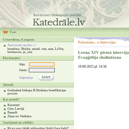
Čats
Ceturtdiena, 6.augusts
Palasīsim...
Intervijas
Apsveicam savējos :)
bumbina, Shirley, siniad, vita, sasa, LaVey,
Leona XIV pirmā intervija
btreleaven, ju_ona
Evaņģēlija sludināšana
Pievienojies!
Niks:
19.09.2025 pl. 14:56
Parole:
Reģistrācija
Aktuāli
Godināmā bīskapa B.Sloskāna beatifikācijas
process
Kas notiek?
Kurzemē
Citur Latvijā
Pasaulē
Ziņas no Vatikāna
Jautājumi un atbildes
Kā es varu labāk ieklausīties Svētā Gara balsī?