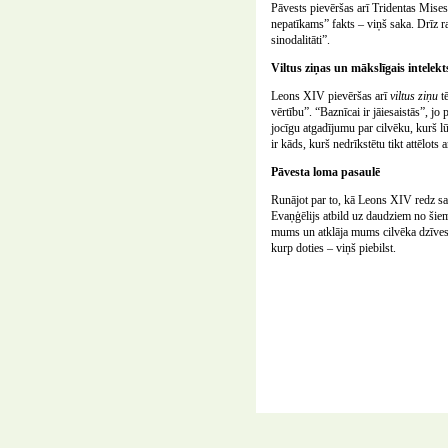
Pāvests pievēršas arī Tridentas Mises 
nepatīkams” fakts – viņš saka. Drīz rad
sinodalitāti”.
Viltus ziņas un mākslīgais intelekt
Leons XIV pievēršas arī
viltus ziņu
tē
vērtību”. “Baznīcai ir jāiesaistās”, j
jocīgu atgadījumu par cilvēku, kurš lū
ir kāds, kurš nedrīkstētu tikt attēlots 
Pāvesta loma pasaulē
Runājot par to, kā Leons XIV redz sa
Evaņģēlijs atbild uz daudziem no šiem
mums un atklāja mums cilvēka dzīves 
kurp doties – viņš piebilst.
Copyright © 2004-2026
Romas katoļu Baznīca