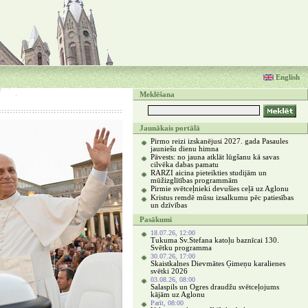
English
Meklēšana
Jaunākais portālā
Pirmo reizi izskanējusi 2027. gada Pasaules
jauniešu dienu himna
Pāvests: no jauna atklāt lūgšanu kā savas
cilvēka dabas pamatu
RARZI aicina pieteikties studijām un
mūžizglītības programmām
Pirmie svētceļnieki devušies ceļā uz Aglonu
Kristus remdē mūsu izsalkumu pēc patiesības
un dzīvības
Pasākumi
18.07.26, 12:00
Tukuma Sv.Stefana katoļu baznīcai 130.
Svētku programma
30.07.26, 17:00
Skaistkalnes Dievmātes Ģimeņu karalienes
svētki 2026
03.08.26, 08:00
Salaspils un Ogres draudžu svētceļojums
kājām uz Aglonu
Parīt, 08:00