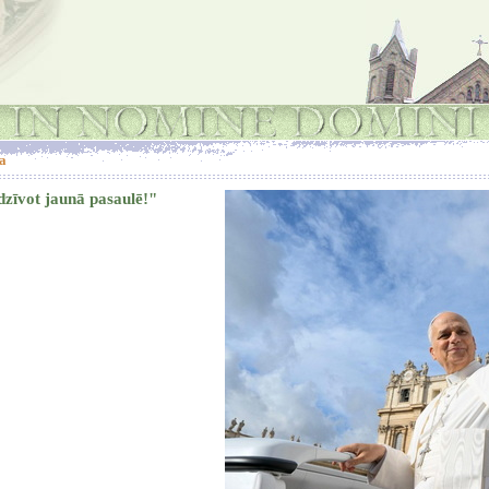
a
dzīvot jaunā pasaulē!"