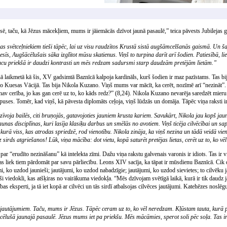
 taču, kā Jēzus mācekļiem, mums ir jāiemācās dzīvot jaunā pasaulē,” teica pāvests Jubilejas ga
as svētceļniekiem tieši tāpēc, lai uz visu raudzītos Krustā sistā augšāmcelšanās gaismā. Un ša
īs, Augšācēlušais sāka izglītot mūsu skatienus. Viņš to turpina darīt arī šodien. Patiesībā, lie
u acu priekšā ir daudzi kontrasti un mēs redzam sadursmi starp daudzām pretējām lietām.”
nā laikmetā kā šis, XV gadsimtā Baznīcā kalpoja kardināls, kurš šodien ir maz pazīstams. Tas bij
 Kuesas Vācijā. Tas bija Nikola Kuzano. Viņš mums var mācīt, ka cerēt, nozīmē arī “nezināt”. K
nav cerība, jo kas gan cerē uz to, ko kāds redz?” (8,24). Nikola Kuzano nevarēja saredzēt mieru 
rpuses. Tomēr, kad viņš, kā pāvesta diplomāts ceļoja, viņš lūdzās un domāja. Tāpēc viņa raksti ir
voja bailēs, citi bruņojās, gatavojoties jauniem krusta kariem. Savukārt, Nikola jau kopš jaun
aunas disciplīnas, kuri lasīja klasiķu darbus un smēlās no avotiem. Viņš ticēja cilvēcībai un sapr
urā viss, kas atrodas spriedzē, rod vienotību. Nikola zināja, ka viņš nezina un tādā veidā vienm
irds atgriešanos! Lūk, viņa mācība: dot vietu, kopā saturēt pretējas lietas, cerēt uz to, ko vē
ar “erudīto nezināšanu” kā intelekta zīmi. Dažu viņa rakstu galvenais varonis ir idiots. Tas ir 
as liek tiem pārdomāt par savu pārliecību. Leons XIV sacīja, ka tāpat ir mūsdienu Baznīcā. Cik
, ko uzdod jaunieši; jautājumi, ko uzdod nabadzīgie; jautājumi, ko uzdod sievietes; to cilvēku ja
uduši viedokli, kas atšķiras no vairākuma viedokļa. “Mēs dzīvojam svētīgā laikā, kurā ir tik daudz
ības eksperti, ja tā iet kopā ar cilvēci un tās sirdī atbalsojas cilvēces jautājumi. Katehēzes noslēg
autājumiem. Taču, mums ir Jēzus. Tāpēc ceram uz to, ko vēl neredzam. Kļūstam tauta, kurā pre
ēlušā jaunajā pasaulē. Jēzus mums iet pa priekšu. Mēs mācāmies, sperot soli pēc soļa. Tas ir n