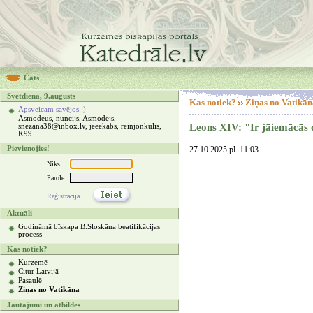
Čats
Svētdiena, 9.augusts
Kas notiek?
Ziņas no Vatikān
Apsveicam savējos :)
Asmodeus, nuncijs, Asmodejs,
Leons XIV: "Ir jāiemācās 
snezana38@inbox.lv, jeeekabs, reinjonkulis,
K99
Pievienojies!
27.10.2025 pl. 11:03
Niks:
Parole:
Reģistrācija
Aktuāli
Godināmā bīskapa B.Sloskāna beatifikācijas
process
Kas notiek?
Kurzemē
Citur Latvijā
Pasaulē
Ziņas no Vatikāna
Jautājumi un atbildes