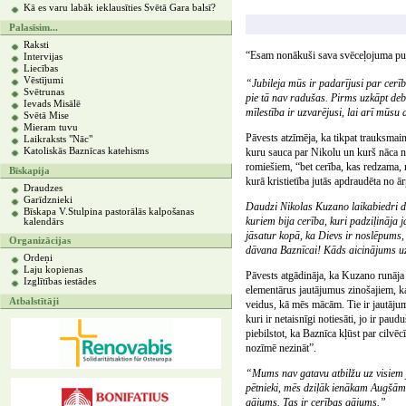
Kā es varu labāk ieklausīties Svētā Gara balsī?
Palasīsim...
Raksti
“Esam nonākuši sava svēceļojuma pusē,
Intervijas
Liecības
Vēstījumi
“Jubileja mūs ir padarījusi par cerīb
Svētrunas
pie tā nav radušas. Pirms uzkāpt debes
Ievads Misālē
mīlestība ir uzvarējusi, lai arī mūs
Svētā Mise
Mieram tuvu
Pāvests atzīmēja, ka tikpat trauksmai
Laikraksts "Nāc"
Katoliskās Baznīcas katehisms
kuru sauca par Nikolu un kurš nāca no
romiešiem, “bet cerība, kas redzama, 
Bīskapija
kurā kristietība jutās apdraudēta no ā
Draudzes
Garīdznieki
Daudzi Nikolas Kuzano laikabiedri dzī
Bīskapa V.Stulpina pastorālās kalpošanas
kuriem bija cerība, kuri padziļināja j
kalendārs
jāsatur kopā, ka Dievs ir noslēpums, k
Organizācijas
dāvana Baznīcai! Kāds aicinājums uz s
Ordeņi
Laju kopienas
Pāvests atgādināja, ka Kuzano runāja p
Izglītības iestādes
elementārus jautājumus zinošajiem, k
Atbalstītāji
veidus, kā mēs mācām. Tie ir jautājumi
kuri ir netaisnīgi notiesāti, jo ir pa
piebilstot, ka Baznīca kļūst par cilvēc
nozīmē nezināt”.
“Mums nav gatavu atbilžu uz visiem j
pētnieki, mēs dziļāk ienākam Augšāmc
gājums. Tas ir cerības gājums.”