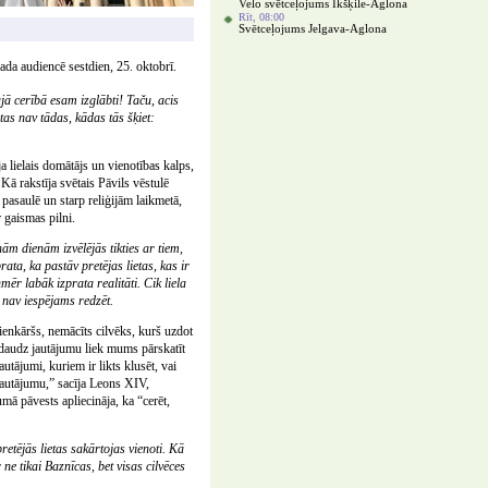
Velo svētceļojums Ikšķile-Aglona
Rīt, 08:00
Svētceļojums Jelgava-Aglona
da audiencē sestdien, 25. oktobrī.
jā cerībā esam izglābti! Taču, acis
tas nav tādas, kādas tās šķiet:
a lielais domātājs un vienotības kalps,
ā rakstīja svētais Pāvils vēstulē
pasaulē un starp reliģijām laikmetā,
 gaismas pilni.
ām dienām izvēlējās tikties ar tiem,
ata, ka pastāv pretējas lietas, kas ir
ēr labāk izprata realitāti. Cik liela
l nav iespējams redzēt.
vienkāršs, nemācīts cilvēks, kurš uzdot
 daudz jautājumu liek mums pārskatīt
utājumi, kuriem ir likts klusēt, vai
 jautājumu,” sacīja Leons XIV,
umā pāvests apliecināja, ka “cerēt,
tējās lietas sakārtojas vienoti. Kā
e tikai Baznīcas, bet visas cilvēces