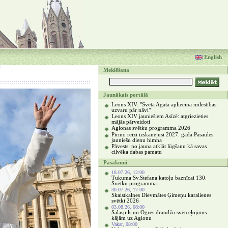
English
Meklēšana
Jaunākais portālā
Leons XIV: "Svētā Agata apliecina mīlestības
uzvaru pār nāvi"
Leons XIV jauniešiem Asīzē: atgriezieties
mājās pārveidoti
Aglonas svētku programma 2026
Pirmo reizi izskanējusi 2027. gada Pasaules
jauniešu dienu himna
Pāvests: no jauna atklāt lūgšanu kā savas
cilvēka dabas pamatu
Pasākumi
18.07.26, 12:00
Tukuma Sv.Stefana katoļu baznīcai 130.
Svētku programma
30.07.26, 17:00
Skaistkalnes Dievmātes Ģimeņu karalienes
svētki 2026
03.08.26, 08:00
Salaspils un Ogres draudžu svētceļojums
kājām uz Aglonu
Vakar, 08:00