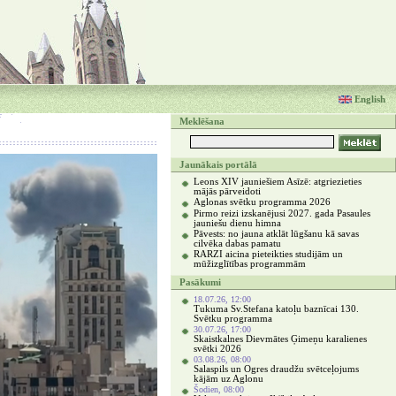
English
Meklēšana
Jaunākais portālā
Leons XIV jauniešiem Asīzē: atgriezieties
mājās pārveidoti
Aglonas svētku programma 2026
Pirmo reizi izskanējusi 2027. gada Pasaules
jauniešu dienu himna
Pāvests: no jauna atklāt lūgšanu kā savas
cilvēka dabas pamatu
RARZI aicina pieteikties studijām un
mūžizglītības programmām
Pasākumi
18.07.26, 12:00
Tukuma Sv.Stefana katoļu baznīcai 130.
Svētku programma
30.07.26, 17:00
Skaistkalnes Dievmātes Ģimeņu karalienes
svētki 2026
03.08.26, 08:00
Salaspils un Ogres draudžu svētceļojums
kājām uz Aglonu
Šodien, 08:00