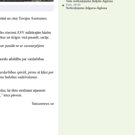
Velo svētceļojums Ikšķile-Aglona
Parīt, 08:00
Svētceļojums Jelgava-Aglona
Irānā un citur Tuvajos Austrumos.
ldes triecieni ASV militārajām bāzēm
kus un ticīgos visā pasaulē, sacīja:
var panākt ne ar savstarpējiem
 morālo atbildību par vardarbības
ardarbības spirāli, pirms tā kļūst par
umu balstītas sadzīvošanas.
, lai tiktu steidzami atjaunots
,” teica pāvests.
Vaticannews.va