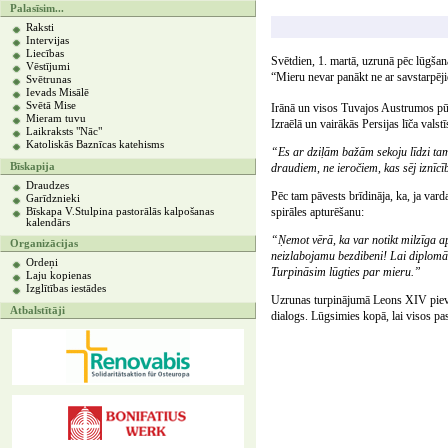
Palasīsim...
Raksti
Intervijas
Liecības
Svētdien, 1. martā, uzrunā pēc lūgša
Vēstījumi
“Mieru nevar panākt ne ar savstarpēji
Svētrunas
Ievads Misālē
Svētā Mise
Irānā un visos Tuvajos Austrumos pūš
Mieram tuvu
Izraēlā un vairākās Persijas līča vals
Laikraksts "Nāc"
Katoliskās Baznīcas katehisms
“Es ar dziļām bažām sekoju līdzi tam
Bīskapija
draudiem, ne ieročiem, kas sēj iznīcīb
Draudzes
Pēc tam pāvests brīdināja, ka, ja vard
Garīdznieki
spirāles apturēšanu:
Bīskapa V.Stulpina pastorālās kalpošanas
kalendārs
“Ņemot vērā, ka var notikt milzīga ap
Organizācijas
neizlabojamu bezdibeni! Lai diplomāti
Ordeņi
Turpināsim lūgties par mieru.”
Laju kopienas
Izglītības iestādes
Uzrunas turpinājumā Leons XIV pievēr
Atbalstītāji
dialogs. Lūgsimies kopā, lai visos pas