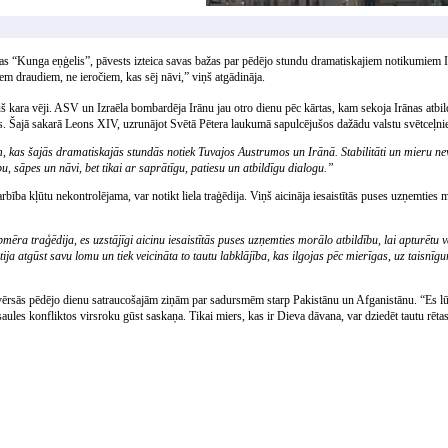
nas “Kunga eņģelis”, pāvests izteica savas bažas par pēdējo stundu dramatiskajiem notikumiem 
em draudiem, ne ieročiem, kas sēj nāvi,” viņš atgādināja.
 kara vēji. ASV un Izraēla bombardēja Irānu jau otro dienu pēc kārtas, kam sekoja Irānas atbi
tīs. Šajā sakarā Leons XIV, uzrunājot Svētā Pētera laukumā sapulcējušos dažādu valstu svētceļnie
, kas šajās dramatiskajās stundās notiek Tuvajos Austrumos un Irānā. Stabilitāti un mieru ne
u, sāpes un nāvi, bet tikai ar saprātīgu, patiesu un atbildīgu dialogu.”
arbība kļūtu nekontrolējama, var notikt liela traģēdija. Viņš aicināja iesaistītās puses uzņemties
mēra traģēdija, es uzstājīgi aicinu iesaistītās puses uzņemties morālo atbildību, lai apturētu v
ja atgūst savu lomu un tiek veicināta to tautu labklājība, kas ilgojas pēc mierīgas, uz taisnīg
sās pēdējo dienu satraucošajām ziņām par sadursmēm starp Pakistānu un Afganistānu. “Es lūdzu
aules konfliktos virsroku gūst saskaņa. Tikai miers, kas ir Dieva dāvana, var dziedēt tautu rētas