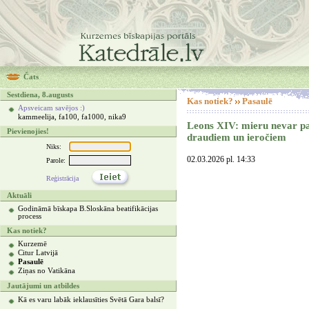
Čats
Sestdiena, 8.augusts
Kas notiek?
Pasaulē
Apsveicam savējos :)
kammeelija, fa100, fa1000, nika9
Leons XIV: mieru nevar pa
Pievienojies!
draudiem un ieročiem
Niks:
02.03.2026 pl. 14:33
Parole:
Reģistrācija
Aktuāli
Godināmā bīskapa B.Sloskāna beatifikācijas
process
Kas notiek?
Kurzemē
Citur Latvijā
Pasaulē
Ziņas no Vatikāna
Jautājumi un atbildes
Kā es varu labāk ieklausīties Svētā Gara balsī?