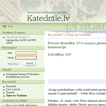
Čats
Sestdiena, 8.augusts
Kas notiek?
Ziņas no Vatikāna
Apsveicam savējos :)
kammeelija, fa100, fa1000,
Pāvests Benedikts XVI sasauca pirm
nika9
konsistoriju
Pievienojies!
Niks:
25.03.2006 pl. 15:07
Parole:
Reģistrācija
Aktuāli
Godināmā bīskapa B.Sloskāna
beatifikācijas process
Kas notiek?
Kurzemē
Citur Latvijā
„Kunga pasludināšanas svētku priekšvakarā gavēņa 
Pasaulē
uzņemti 15 jauni kardināli” – Svētās Mises homīlijā
Ziņas no Vatikāna
Piektdien, 24. martā, svētā Pētera laukumā pāvests 
Jautājumi un atbildes
dažādām pasaules valstīm. Pāvests apsveica jaunos k
Kā es varu labāk ieklausīties