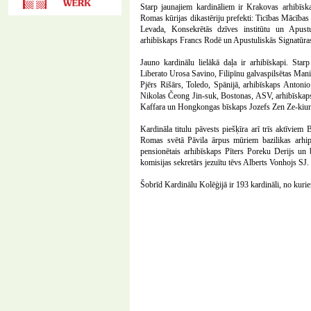
Starp jaunajiem kardināliem ir Krakovas arhibīska
Romas kūrijas dikastēriju prefekti: Ticības Mācības
Levada, Konsekrētās dzīves institūtu un Apustu
arhibīskaps Francs Rodē un Apustuliskās Signatūras
Jauno kardinālu lielākā daļa ir arhibīskapi. Sta
Liberato Urosa Savino, Filipīnu galvaspilsētas Man
Pjērs Rišārs, Toledo, Spānijā, arhibīskaps Antoni
Nikolas Čeong Jin-suk, Bostonas, ASV, arhibīskaps
Kaffara un Hongkongas bīskaps Jozefs Zen Ze-kiun
Kardināla titulu pāvests piešķīra arī trīs aktīviem 
Romas svētā Pāvila ārpus mūriem bazilikas arhi
pensionētais arhibīskaps Pīters Poreku Derijs un bi
komisijas sekretārs jezuītu tēvs Alberts Vonhojs SJ.
Šobrīd Kardinālu Kolēģijā ir 193 kardināli, no kuriem