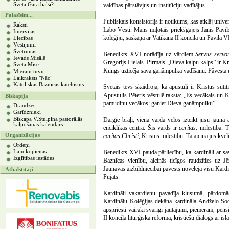
Svētā Gara balsī?
valdības pārstāvjus un institūciju vadītājus.
Palasīsim...
Publiskais konsistorijs ir notikums, kas atklāj univ
Raksti
Labo Vēsti. Mans mīļotais priekšgājējs Jānis Pāvil
Intervijas
kolēģiju, saskaņā ar Vatikāna II koncila un Pāvila V
Liecības
Vēstījumi
Svētrunas
Benedikts XVI norādīja uz vārdiem
Servus serv
Ievads Misālē
Gregorijs Lielais. Pirmais „Dieva kalpu kalps” ir Kr
Svētā Mise
Kungs uzticēja sava ganāmpulka vadīšanu. Pāvesta 
Mieram tuvu
Laikraksts "Nāc"
Katoliskās Baznīcas katehisms
Svētais tēvs skaidroja, ka apustuļi ir Kristus sūtī
Apustulis Pēteris vēstulē raksta: „Es vecākais un Kr
Bīskapija
pamudinu vecākos: ganiet Dieva ganāmpulku”.
Draudzes
Garīdznieki
Bīskapa V.Stulpina pastorālās
Dārgie brāļi, vienā vārdā vēlos izteikt jūsu jaunā
kalpošanas kalendārs
enciklikas centrā. Šis vārds ir
caritas:
mīlestība. T
Organizācijas
caritas Christi,
Kristus mīlestību. Tā aicina jūs kvēli
Ordeņi
Laju kopienas
Benedikts XVI pauda pārliecību, ka kardināli ar sav
Izglītības iestādes
Baznīcas vienību, aicinās ticīgos raudzīties uz 
Jaunavas aizbildniecībai pāvests novēlēja visu Kardi
Atbalstītāji
Pujats.
Kardināli vakardienu pavadīja klusumā, pārdomā
Kardinālu Kolēģijas dekāna kardināla Andželo Sod
apspriesti vairāki svarīgi jautājumi, piemēram, pe
II koncila liturģiskā reforma, kristiešu dialogs ar isl