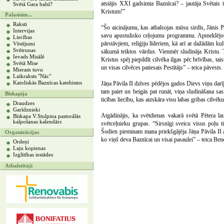
atstājis XXI gadsimta Baznīcai? – jautāja Svētais t
Svētā Gara balsī?
Kristum!”
Palasīsim...
Raksti
“Šo aicinājumu, kas atbalsojas mūsu sirdīs, Jānis Pā
Intervijas
savu apustulisko ceļojumu programmu. Apmeklējot p
Liecības
pārstāvjiem, reliģiju līderiem, kā arī ar dažādām ku
Vēstījumi
Svētrunas
sākumā teiktos vārdus. Vienmēr sludināja Kristu. T
Ievads Misālē
Kristus spēj piepildīt cilvēka ilgas pēc brīvības, tai
Svētā Mise
un visas cilvēces patiesais Pestītājs” – teica pāvests.
Mieram tuvu
Laikraksts "Nāc"
Katoliskās Baznīcas katehisms
Jāņa Pāvila II dzīves pēdējos gados Dievs viņu darīj
tam paiet un beigās pat runāt, viņa sludināšana sa
Bīskapija
ticības liecību, kas aizskāra visu labas gribas cilvēku
Draudzes
Garīdznieki
Atgādinājis, ka svētdienas vakarā svētā Pētera la
Bīskapa V.Stulpina pastorālās
kalpošanas kalendārs
svētceļnieku grupas. “Sirsnīgi sveicu visus poļu t
Šodien pieminam mana priekšgājēja Jāņa Pāvila II 
Organizācijas
ko viņš deva Baznīcai un visai pasaulei” – teica Be
Ordeņi
Laju kopienas
Izglītības iestādes
Atbalstītāji