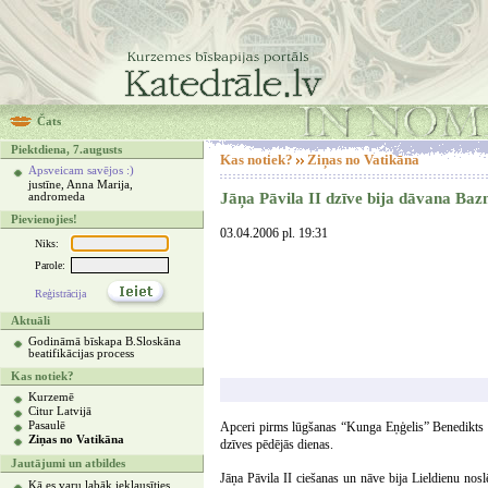
Čats
Piektdiena, 7.augusts
Kas notiek?
Ziņas no Vatikāna
Apsveicam savējos :)
justīne, Anna Marija,
Jāņa Pāvila II dzīve bija dāvana Bazn
andromeda
Pievienojies!
03.04.2006 pl. 19:31
Niks:
Parole:
Reģistrācija
Aktuāli
Godināmā bīskapa B.Sloskāna
beatifikācijas process
Kas notiek?
Kurzemē
Citur Latvijā
Pasaulē
Apceri pirms lūgšanas “Kunga Eņģelis” Benedikts X
Ziņas no Vatikāna
dzīves pēdējās dienas.
Jautājumi un atbildes
Jāņa Pāvila II ciešanas un nāve bija Lieldienu nos
Kā es varu labāk ieklausīties