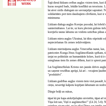
Šajā dienā lūdzam cerības augļus visiem tiem, kuri il
kuras nospiež bads, lokālie konflikti un terorisms
lai atver sirdis dialogam un savstarpējai sapratnei. 
solidaritātes pret tiem daudzajiem cilvēkiem, kuri i
minimuma.
Lūdzam dialoga augļus Korejas pussalai, lai šobrīd 
samierināšanos. Lai tie, uz kuru pleciem gulstas tieša 
korejiešu tautas labumu un veidotu uzticības pilnas 
Lūdzam miera augļus Ukrainai, lai tiktu stiprināti soļ
nepieciešamas šīs zemes iedzīvotājiem.
Lūdzam mierinājuma augļus Venecuēlas tautai, kas, kā
pateicoties Kunga Jēzus Augšāmcelšanās spēkam, tiktu
izejai no politiskās un humanitārās krīzes, kurā tā i
sniegšanas tiem šīs zemes dēliem, kuri ir spiesti pa
Lai Augšāmcēlušais Kristus nes jaunās dzīves augļus 
un saņemt veselības aprūpi, kā arī – vecajiem ļaudī
"produktīvi".
Lūdzam gudrības augļus visiem tiem visā pasaulē, kuru
cieņu, nesavtīgi kalpotu kopējam labumam un nodroši
Dārgie brāļi un māsas,
tāpat kā pie kapa atskrējušajām sievietēm, tāpat arī 
Viņa šeit nav, Viņš ir augšāmcēlies!" (
Lk
24, 5-6). N
sniedzas visam pāri, un ko tikai Dievs var izteikt: t