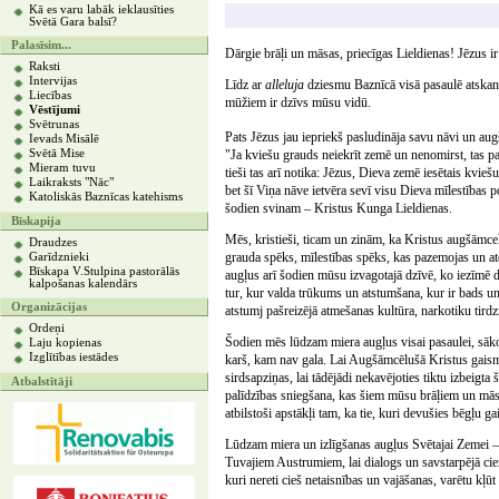
Kā es varu labāk ieklausīties
Svētā Gara balsī?
Palasīsim...
Dārgie brāļi un māsas, priecīgas Lieldienas! Jēzus 
Raksti
Intervijas
Līdz ar
alleluja
dziesmu Baznīcā visā pasaulē atskan 
Liecības
mūžiem ir dzīvs mūsu vidū.
Vēstījumi
Svētrunas
Pats Jēzus jau iepriekš pasludināja savu nāvi un au
Ievads Misālē
Svētā Mise
"Ja kviešu grauds neiekrīt zemē un nenomirst, tas pal
Mieram tuvu
tieši tas arī notika: Jēzus, Dieva zemē iesētais kvie
Laikraksts "Nāc"
bet šī Viņa nāve ietvēra sevī visu Dieva mīlestības pot
Katoliskās Baznīcas katehisms
šodien svinam – Kristus Kunga Lieldienas.
Bīskapija
Mēs, kristieši, ticam un zinām, ka Kristus augšāmcelš
Draudzes
grauda spēks, mīlestības spēks, kas pazemojas un atd
Garīdznieki
Bīskapa V.Stulpina pastorālās
augļus arī šodien mūsu izvagotajā dzīvē, ko iezīmē 
kalpošanas kalendārs
tur, kur valda trūkums un atstumšana, kur ir bads u
Organizācijas
atstumj pašreizējā atmešanas kultūra, narkotiku tird
Ordeņi
Šodien mēs lūdzam miera augļus visai pasaulei, sākot
Laju kopienas
Izglītības iestādes
karš, kam nav gala. Lai Augšāmcēlušā Kristus gaisma
sirdsapziņas, lai tādējādi nekavējoties tiktu izbeigta
Atbalstītāji
palīdzības sniegšana, kas šiem mūsu brāļiem un māsā
atbilstoši apstākļi tam, ka tie, kuri devušies bēgļu ga
Lūdzam miera un izlīgšanas augļus Svētajai Zemei 
Tuvajiem Austrumiem, lai dialogs un savstarpējā cie
kuri nereti cieš netaisnības un vajāšanas, varētu kļ