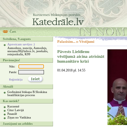
Čats
Svētdiena, 9.augusts
Palasīsim...
Vēstījumi
Apsveicam savējos :)
Asmodeus, nuncijs, Asmodejs,
Pāvests Lieldienu
snezana38@inbox.lv, jeeekabs,
reinjonkulis, K99
vēstījumā aicina atrisināt
Pievienojies!
humanitāro krīzi
Niks:
01.04.2018 pl. 14:55
Parole:
Reģistrācija
Aktuāli
Godināmā bīskapa B.Sloskāna
beatifikācijas process
Kas notiek?
Kurzemē
Citur Latvijā
Pasaulē
Ziņas no Vatikāna
Jautājumi un atbildes