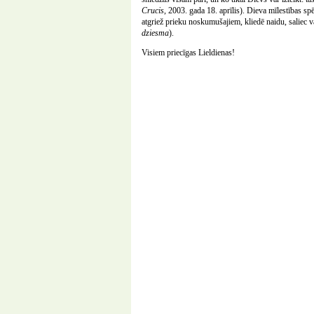
Crucis
, 2003. gada 18. aprīlis). Dieva mīlestības s
atgriež prieku noskumušajiem, kliedē naidu, saliec 
dziesma
).
Visiem priecīgas Lieldienas!