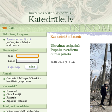
Čats
Piektdiena, 7.augusts
Kas notiek?
Pasaulē
Apsveicam savējos :)
justīne, Anna Marija,
Ukraina: asiņainā
andromeda
Pūpolu svētdiena
Pievienojies!
Sumu pilsētā
Niks:
Parole:
14.04.2025 pl. 13:47
Reģistrācija
Aktuāli
Godināmā bīskapa B.Sloskāna
beatifikācijas process
Kas notiek?
Kurzemē
Citur Latvijā
Pasaulē
Ziņas no Vatikāna
Jautājumi un atbildes
Kā es varu labāk ieklausīties