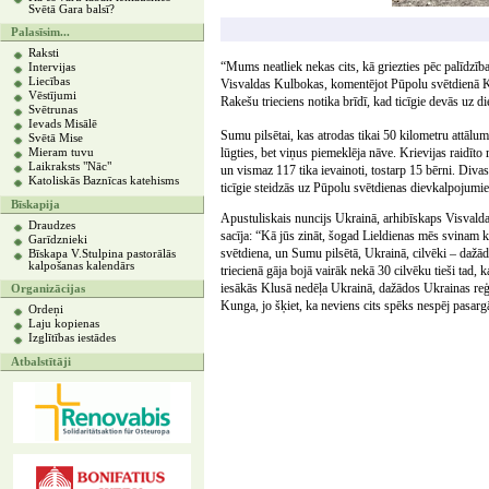
Svētā Gara balsī?
Palasīsim...
Raksti
“Mums neatliek nekas cits, kā griezties pēc palīdzīb
Intervijas
Liecības
Visvaldas Kulbokas, komentējot Pūpolu svētdienā K
Vēstījumi
Rakešu trieciens notika brīdī, kad ticīgie devās uz 
Svētrunas
Ievads Misālē
Sumu pilsētai, kas atrodas tikai 50 kilometru attālum
Svētā Mise
lūgties, bet viņus piemeklēja nāve. Krievijas raidīto
Mieram tuvu
Laikraksts "Nāc"
un vismaz 117 tika ievainoti, tostarp 15 bērni. Divas 
Katoliskās Baznīcas katehisms
ticīgie steidzās uz Pūpolu svētdienas dievkalpojumi
Bīskapija
Apustuliskais nuncijs Ukrainā, arhibīskaps Visvald
Draudzes
sacīja: “Kā jūs zināt, šogad Lieldienas mēs svinam 
Garīdznieki
svētdiena, un Sumu pilsētā, Ukrainā, cilvēki – dažā
Bīskapa V.Stulpina pastorālās
kalpošanas kalendārs
triecienā gāja bojā vairāk nekā 30 cilvēku tieši tad,
iesākās Klusā nedēļa Ukrainā, dažādos Ukrainas reģi
Organizācijas
Kunga, jo šķiet, ka neviens cits spēks nespēj pasar
Ordeņi
Laju kopienas
Izglītības iestādes
Atbalstītāji