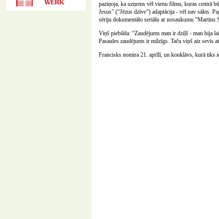
paziņoja, ka uzņems vēl vienu filmu, kuras centrā b
Jesus” (“Jēzus dzīve”) adaptācija - vēl nav sākts. 
sēriju dokumentālo seriālu ar nosaukumu "Martins S
Viņš piebilda: “Zaudējums man ir dziļš - man bija la
Pasaules zaudējums ir milzīgs. Taču viņš aiz sevis a
Francisks nomira 21. aprīlī, un konklāvs, kurā tiks i