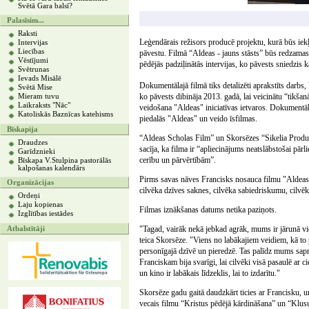
Svētā Gara balsī?
Palasīsim...
Raksti
Leģendārais režisors producē projektu, kurā būs iekļ
Intervijas
Liecības
pāvestu. Filmā “Aldeas - jauns stāsts” būs redzamas
Vēstījumi
pēdējās padziļinātās intervijas, ko pāvests sniedzis 
Svētrunas
Ievads Misālē
Dokumentālajā filmā tiks detalizēti aprakstīts darbs,
Svētā Mise
ko pāvests dibināja 2013. gadā, lai veicinātu “tikšan
Mieram tuvu
Laikraksts "Nāc"
veidošana "Aldeas" iniciatīvas ietvaros. Dokumentāla
Katoliskās Baznīcas katehisms
piedalās "Aldeas" un veido īsfilmas.
Bīskapija
“Aldeas Scholas Film” un Skorsēzes “Sikelia Product
Draudzes
sacīja, ka filma ir “apliecinājums neatslābstošai pārli
Garīdznieki
cerību un pārvērtībām”.
Bīskapa V.Stulpina pastorālās
kalpošanas kalendārs
Pirms savas nāves Francisks nosauca filmu "Aldeas" p
Organizācijas
cilvēka dzīves saknes, cilvēka sabiedriskumu, cilvēk
Ordeņi
Laju kopienas
Filmas iznākšanas datums netika paziņots.
Izglītības iestādes
"Tagad, vairāk nekā jebkad agrāk, mums ir jārunā vi
Atbalstītāji
teica Skorsēze. "Viens no labākajiem veidiem, kā to 
personīgajā dzīvē un pieredzē. Tas palīdz mums sapr
Franciskam bija svarīgi, lai cilvēki visā pasaulē ar c
un kino ir labākais līdzeklis, lai to izdarītu."
Skorsēze gadu gaitā daudzkārt ticies ar Francisku, 
vecais filmu “Kristus pēdējā kārdināšana” un “Klus