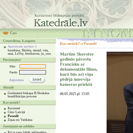
Čats
Ceturtdiena, 6.augusts
Kas notiek?
Pasaulē
Apsveicam savējos :)
bumbina, Shirley, siniad, vita,
Martins Skorsēze
sasa, LaVey, btreleaven, ju_ona
godinās pāvestu
Pievienojies!
Francisku ar
Niks:
dokumentālo filmu,
Parole:
kurā būs arī viņa
pēdējā intervija
Reģistrācija
kameras priekšā
Aktuāli
Godināmā bīskapa B.Sloskāna
06.05.2025 pl. 15:05
beatifikācijas process
Kas notiek?
Kurzemē
Citur Latvijā
Pasaulē
Ziņas no Vatikāna
Jautājumi un atbildes
Kā es varu labāk ieklausīties