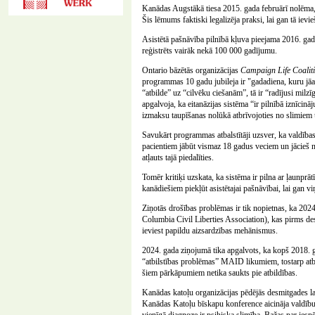
Kanādas Augstākā tiesa 2015. gada februārī nolēma, 
Šis lēmums faktiski legalizēja praksi, lai gan tā ievie
Asistētā pašnāvība pilnībā kļuva pieejama 2016. gad
reģistrēts vairāk nekā 100 000 gadījumu.
Ontario bāzētās organizācijas
Campaign Life Coalit
programmas 10 gadu jubileja ir "gadadiena, kuru jā
“atbilde” uz “cilvēku ciešanām”, tā ir “radījusi mi
apgalvoja, ka eitanāzijas sistēma “ir pilnībā iznīcinā
izmaksu taupīšanas nolūkā atbrīvojoties no slimiem
Savukārt programmas atbalstītāji uzsver, ka valdība
pacientiem jābūt vismaz 18 gadus veciem un jācieš 
atļauts tajā piedalīties.
Tomēr kritiķi uzskata, ka sistēma ir pilna ar ļaunpr
kanādiešiem piekļūt asistētajai pašnāvībai, lai gan viņ
Ziņotās drošības problēmas ir tik nopietnas, ka 2024
Columbia Civil Liberties Association), kas pirms de
ieviest papildu aizsardzības mehānismus.
2024. gada ziņojumā tika apgalvots, ka kopš 2018. ga
“atbilstības problēmas” MAID likumiem, tostarp atbi
šiem pārkāpumiem netika saukts pie atbildības.
Kanādas katoļu organizācijas pēdējās desmitgades la
Kanādas Katoļu bīskapu konference aicināja valdīb