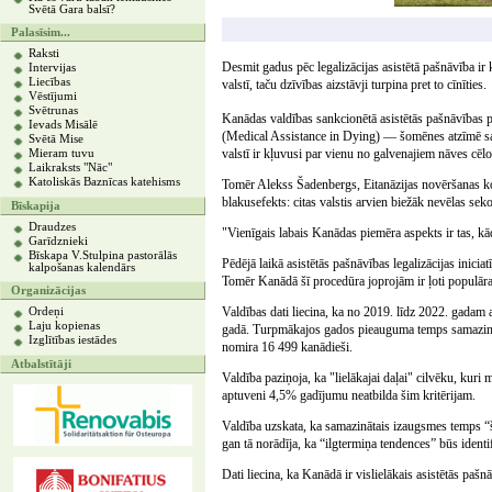
Svētā Gara balsī?
Palasīsim...
Raksti
Desmit gadus pēc legalizācijas asistētā pašnāvība i
Intervijas
Liecības
valstī, taču dzīvības aizstāvji turpina pret to cīnīties.
Vēstījumi
Svētrunas
Kanādas valdības sankcionētā asistētās pašnāvība
Ievads Misālē
(Medical Assistance in Dying) — šomēnes atzīmē sav
Svētā Mise
valstī ir kļuvusi par vienu no galvenajiem nāves cēl
Mieram tuvu
Laikraksts "Nāc"
Katoliskās Baznīcas katehisms
Tomēr Alekss Šadenbergs, Eitanāzijas novēršanas koal
blakusefekts: citas valstis arvien biežāk nevēlas s
Bīskapija
Draudzes
"Vienīgais labais Kanādas piemēra aspekts ir tas, kādu
Garīdznieki
Bīskapa V.Stulpina pastorālās
Pēdējā laikā asistētās pašnāvības legalizācijas inici
kalpošanas kalendārs
Tomēr Kanādā šī procedūra joprojām ir ļoti populāra
Organizācijas
Valdības dati liecina, ka no 2019. līdz 2022. gadam
Ordeņi
Laju kopienas
gadā. Turpmākajos gados pieauguma temps samazināj
Izglītības iestādes
nomira 16 499 kanādieši.
Atbalstītāji
Valdība paziņoja, ka "lielākajai daļai" cilvēku, kuri
aptuveni 4,5% gadījumu neatbilda šim kritērijam.
Valdība uzskata, ka samazinātais izaugsmes temps “šķi
gan tā norādīja, ka “ilgtermiņa tendences” būs ident
Dati liecina, ka Kanādā ir vislielākais asistētās pašn