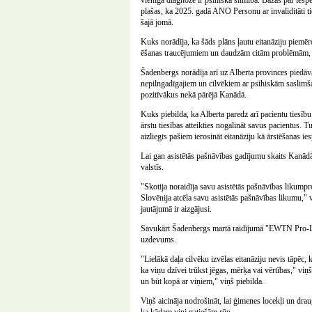
vienīgā diagnoze ir psihiska slimība. Bažas par iespē
plašas, ka 2025. gadā ANO Personu ar invaliditāti 
šajā jomā.
Kuks norādīja, ka šāds plāns ļautu eitanāziju piemēro
ēšanas traucējumiem un daudzām citām problēmām, k
Šadenbergs norādīja arī uz Alberta provinces piedāv
nepilngadīgajiem un cilvēkiem ar psihiskām saslimš
pozitīvākus nekā pārējā Kanādā.
Kuks piebilda, ka Alberta paredz arī pacientu tiesību
ārstu tiesības atteikties nogalināt savus pacientus. 
aizliegts pašiem ierosināt eitanāziju kā ārstēšanas ie
Lai gan asistētās pašnāvības gadījumu skaits Kanādā 
valstīs.
"Skotija noraidīja savu asistētās pašnāvības likumpr
Slovēnija atcēla savu asistētās pašnāvības likumu," viņ
jautājumā ir aizgājusi.
Savukārt Šadenbergs martā raidījumā "EWTN Pro-Life
uzdevums.
"Lielākā daļa cilvēku izvēlas eitanāziju nevis tāpēc, 
ka viņu dzīvei trūkst jēgas, mērķa vai vērtības," viņ
un būt kopā ar viņiem," viņš piebilda.
Viņš aicināja nodrošināt, lai ģimenes locekļi un draug