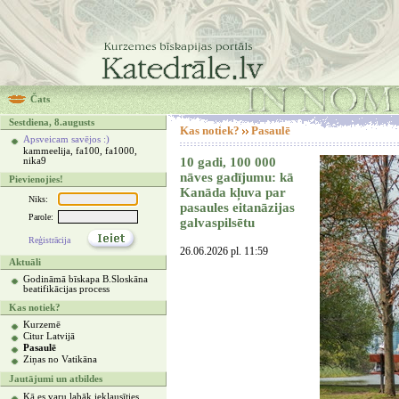
Čats
Sestdiena, 8.augusts
Kas notiek?
Pasaulē
Apsveicam savējos :)
kammeelija, fa100, fa1000,
10 gadi, 100 000
nika9
nāves gadījumu: kā
Pievienojies!
Kanāda kļuva par
Niks:
pasaules eitanāzijas
Parole:
galvaspilsētu
Reģistrācija
26.06.2026 pl. 11:59
Aktuāli
Godināmā bīskapa B.Sloskāna
beatifikācijas process
Kas notiek?
Kurzemē
Citur Latvijā
Pasaulē
Ziņas no Vatikāna
Jautājumi un atbildes
Kā es varu labāk ieklausīties