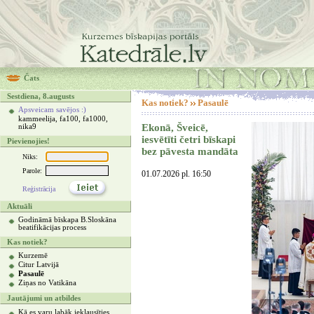
Čats
Sestdiena, 8.augusts
Kas notiek?
Pasaulē
Apsveicam savējos :)
kammeelija, fa100, fa1000,
Ekonā, Šveicē,
nika9
iesvētīti četri bīskapi
Pievienojies!
bez pāvesta mandāta
Niks:
Parole:
01.07.2026 pl. 16:50
Reģistrācija
Aktuāli
Godināmā bīskapa B.Sloskāna
beatifikācijas process
Kas notiek?
Kurzemē
Citur Latvijā
Pasaulē
Ziņas no Vatikāna
Jautājumi un atbildes
Kā es varu labāk ieklausīties