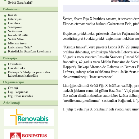
Svētā Gara balsī?
Palasīsim...
Raksti
Šveicē, Svētā Pija X brālības sastāvā, ir iesvētīti če
Intervijas
Liecības
Ekonas ciematā vadīja bīskapi Galareta un Felē, pieda
Vēstījumi
Svētrunas
Kopienas priekšnieks, priesteris Davide Paļjarani šo
Ievads Misālē
cenzūrām pret šo aktu priekš viņiem nav nekādas n
Svētā Mise
Mieram tuvu
“Kristus tunika”, kuru pāvests Leons XIV 29. jūnijā i
Laikraksts "Nāc"
Katoliskās Baznīcas katehisms
brālības dibinātāja, arhibīskapa Marsela Lefevra sek
53 gadus veco šveicieti Paskālu Šraiberu (Pascal S
Bīskapija
francūžus, 42 gadus veco Mišelu Puansine de Sivri
Draudzes
Happier). Bīskapi Alfonso de Galareta un Bernārs Fel
Garīdznieki
Lefevrs, izdarīja roku uzlikšanas žestu. Ja šis žest
Bīskapa V.Stulpina pastorālās
kalpošanas kalendārs
ekskomunikāciju “latae sententiae”.
Organizācijas
Liturģijas sākumā Svētā Pija X brālības vadītājs, pr
Ordeņi
maksāt jebkuru cenu, lai glābtu Baznīcu.” Viņš piemi
Laju kopienas
līdz mūsu dienām Baznīcas autoritātes izrāda ticībai pr
Izglītības iestādes
“neatliekamu pienākumu” saskaņā ar Paļjarani, ir “pi
Atbalstītāji
1. jūlijs Svētā Pija X brālībai ir lieli svētki, taču uni