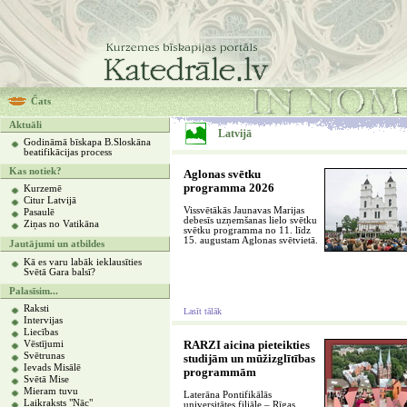
Čats
Aktuāli
Latvijā
Godināmā bīskapa B.Sloskāna
beatifikācijas process
Kas notiek?
Aglonas svētku
programma 2026
Kurzemē
Citur Latvijā
Vissvētākās Jaunavas Marijas
Pasaulē
debesīs uzņemšanas lielo svētku
Ziņas no Vatikāna
svētku programma no 11. līdz
15. augustam Aglonas svētvietā.
Jautājumi un atbildes
Kā es varu labāk ieklausīties
Svētā Gara balsī?
Palasīsim...
Raksti
Lasīt tālāk
Intervijas
Liecības
Vēstījumi
RARZI aicina pieteikties
Svētrunas
studijām un mūžizglītības
Ievads Misālē
programmām
Svētā Mise
Mieram tuvu
Laterāna Pontifikālās
Laikraksts "Nāc"
universitātes filiāle – Rīgas