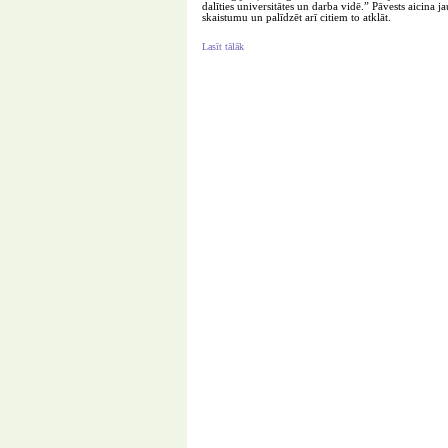
dalīties universitātes un darba vidē.” Pāvests aicina j
skaistumu un palīdzēt arī citiem to atklāt.
Lasīt tālāk