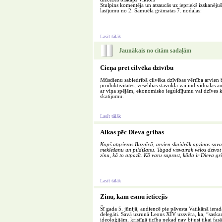
Stulpins komentēja un atsaucās uz iepriekš izskanēju
lasījumu no 2. Samuēla grāmatas 7. nodaļas:
Lasīt tālāk
Jaunākais no citām sadaļām
Cieņa pret cilvēka dzīvību
Mūsdienu sabiedrībā cilvēka dzīvības vērtība arvien bi
produktivitātes, veselības stāvokļa vai individuālās au
ar viņa spējām, ekonomisko ieguldījumu vai dzīves kval
skatījumu.
Lasīt tālāk
Alkas pēc Dieva gribas
Kopš atgriezos Baznīcā, arvien skaidrāk apzinos savas
meklēšanu un pildīšanu. Tagad visvairāk vēlos dzīvot
zinu, kā to atpazīt. Kā varu saprast, kāda ir Dieva g
Lasīt tālāk
Zinu, kam esmu ieticējis
Šī gada 5. jūnijā, audiencē pie pāvesta Vatikānā iera
delegāti. Savā uzrunā Leons XIV uzsvēra, ka, “saska
ideoloģijām, kristīgā ticība nekad nav bijusi tikai fas