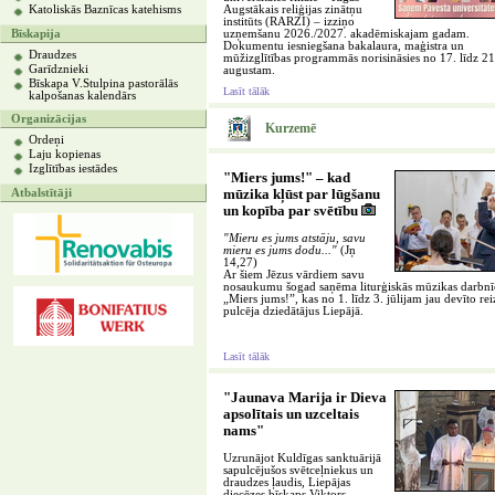
Katoliskās Baznīcas katehisms
Augstākais reliģijas zinātņu
institūts (RARZI) – izziņo
Bīskapija
uzņemšanu 2026./2027. akadēmiskajam gadam.
Dokumentu iesniegšana bakalaura, maģistra un
Draudzes
mūžizglītības programmās norisināsies no 17. līdz 21
Garīdznieki
augustam.
Bīskapa V.Stulpina pastorālās
Lasīt tālāk
kalpošanas kalendārs
Organizācijas
Kurzemē
Ordeņi
Laju kopienas
Izglītības iestādes
"Miers jums!" – kad
Atbalstītāji
mūzika kļūst par lūgšanu
un kopība par svētību
"Mieru es jums atstāju, savu
mieru es jums dodu..."
(Jņ
14,27)
Ar šiem Jēzus vārdiem savu
nosaukumu šogad saņēma liturģiskās mūzikas darbnī
„Miers jums!”, kas no 1. līdz 3. jūlijam jau devīto rei
pulcēja dziedātājus Liepājā.
Lasīt tālāk
"Jaunava Marija ir Dieva
apsolītais un uzceltais
nams"
Uzrunājot Kuldīgas sanktuārijā
sapulcējušos svētceļniekus un
draudzes ļaudis, Liepājas
diecēzes bīskaps Viktors