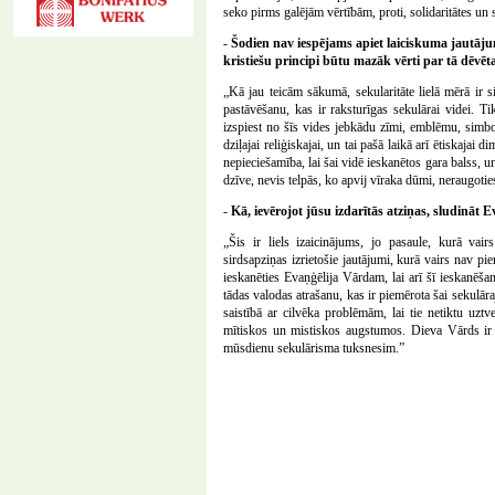
seko pirms galējām vērtībām, proti, solidaritātes un 
-
Šodien nav iespējams apiet laiciskuma jautājum
kristiešu principi būtu mazāk vērti par tā dēvē
„Kā jau teicām sākumā, sekularitāte lielā mērā ir 
pastāvēšanu, kas ir raksturīgas sekulārai videi. Ti
izspiest no šīs vides jebkādu zīmi, emblēmu, simbolu
dziļajai reliģiskajai, un tai pašā laikā arī ētiskajai
nepieciešamība, lai šai vidē ieskanētos gara balss, un
dzīve, nevis telpās, ko apvij vīraka dūmi, neraugoties 
-
Kā, ievērojot jūsu izdarītās atziņas, sludināt 
„Šis ir liels izaicinājums, jo pasaule, kurā vair
sirdsapziņas izrietošie jautājumi, kurā vairs nav pi
ieskanēties Evaņģēlija Vārdam, lai arī šī ieskanēšan
tādas valodas atrašanu, kas ir piemērota šai sekulāraj
saistībā ar cilvēka problēmām, lai tie netiktu uztve
mītiskos un mistiskos augstumos. Dieva Vārds ir kā
mūsdienu sekulārisma tuksnesim.”