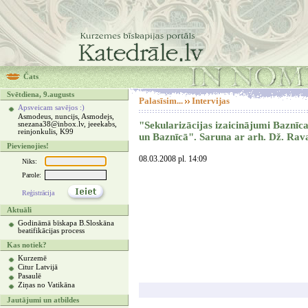
Čats
Svētdiena, 9.augusts
Palasīsim...
Intervijas
Apsveicam savējos :)
Asmodeus, nuncijs, Asmodejs,
"Sekularizācijas izaicinājumi Baznīca
snezana38@inbox.lv, jeeekabs,
reinjonkulis, K99
un Baznīcā". Saruna ar arh. Dž. Rav
Pievienojies!
08.03.2008 pl. 14:09
Niks:
Parole:
Reģistrācija
Aktuāli
Godināmā bīskapa B.Sloskāna
beatifikācijas process
Kas notiek?
Kurzemē
Citur Latvijā
Pasaulē
Ziņas no Vatikāna
Jautājumi un atbildes