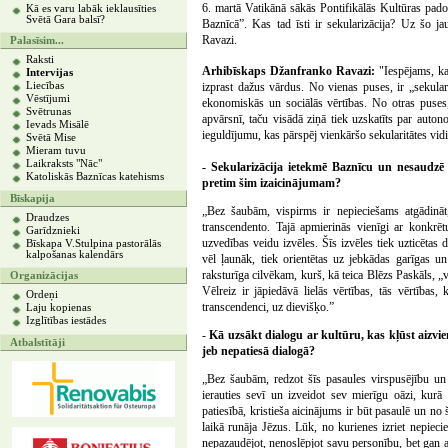
6. martā Vatikānā sākās Pontifikālās Kultūras pado
Kā es varu labāk ieklausīties
Svētā Gara balsī?
Baznīcā”. Kas tad īsti ir sekularizācija? Uz šo j
Ravazi.
Palasīsim...
Raksti
Arhibīskaps Džanfranko Ravazi:
"Iespējams, ka
Intervijas
Liecības
izprast dažus vārdus. No vienas puses, ir „sekularit
Vēstījumi
ekonomiskās un sociālās vērtības. No otras puses, 
Svētrunas
apvārsnī, taču visādā ziņā tiek uzskatīts par aut
Ievads Misālē
ieguldījumu, kas pārspēj vienkāršo sekularitātes vidi
Svētā Mise
Mieram tuvu
Laikraksts "Nāc"
- Sekularizācija ietekmē Baznīcu un nesaudzē p
Katoliskās Baznīcas katehisms
pretim šim izaicinājumam?
Bīskapija
„Bez šaubām, vispirms ir nepieciešams atgādināt, 
Draudzes
transcendento. Tajā apmierinās vienīgi ar konkrēt
Garīdznieki
uzvedības veidu izvēles. Šīs izvēles tiek uzticētas 
Bīskapa V.Stulpina pastorālās
kalpošanas kalendārs
vēl ļaunāk, tiek orientētas uz jebkādas garīgas un
raksturīga cilvēkam, kurš, kā teica Blēzs Paskāls, 
Organizācijas
Vēlreiz ir jāpiedāvā lielās vērtības, tās vērtības
Ordeņi
transcendenci, uz dievišķo.”
Laju kopienas
Izglītības iestādes
-
Kā uzsākt dialogu ar kultūru, kas kļūst aizvie
Atbalstītāji
jeb nepatiesā dialogā?
„Bez šaubām, redzot šīs pasaules virspusējību un 
ierauties sevī un izveidot sev mierīgu oāzi, kurā
patiesībā, kristieša aicinājums ir būt pasaulē un no
laikā runāja Jēzus. Lūk, no kurienes izriet nepiecie
nepazaudējot, nenoslēpjot savu personību, bet gan au