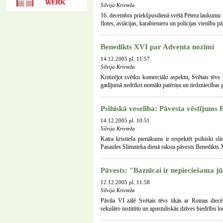
Silvija Krivteža
16. decembra priekšpusdienā svētā Pētera laukumu un
flotes, aviācijas, karabienieru un policijas vienību pā
Benedikts XVI par Adventa nozīmi
14.12.2005 pl. 11:57
Silvija Krivteža
Kritizējot svētku komerciālo aspektu, Svētais tēvs
gadījumā nedrīkst nomākt patēriņa un tirdzniecības 
Psihiskā veselība: Pāvesta vēstījums 
14.12.2005 pl. 10:51
Silvija Krivteža
Katra kristieša pienākums ir respektēt psihiski sl
Pasaules Slimnieka dienā raksta pāvests Benedikts
Pāvests: "Baznīcai ir nepieciešama jū
12.12.2005 pl. 11:58
Silvija Krivteža
Pāvila VI zālē Svētais tēvs tikās ar Romas diecē
sekulāro institūtu un apustuliskās dzīves biedrību lo