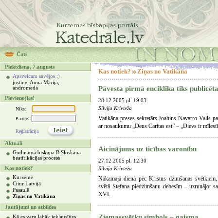
Čats
Piektdiena, 7.augusts
Kas notiek?
Ziņas no Vatikāna
Apsveicam savējos :)
justīne, Anna Marija,
Pāvesta pirmā enciklika tiks publicēt
andromeda
Pievienojies!
28.12.2005 pl. 19:03
Silvija Krivteža
Niks:
Vatikāna preses sekretārs Joahins Navarro Valls p
Parole:
ar nosaukumu „Deus Caritas est” – „Dievs ir mīlestī
Reģistrācija
Aktuāli
Aicinājums uz ticības varonību
Godināmā bīskapa B.Sloskāna
beatifikācijas process
27.12.2005 pl. 12:30
Kas notiek?
Silvija Krivteža
Kurzemē
Nākamajā dienā pēc Kristus dzimšanas svētkiem, 
Citur Latvijā
svētā Stefana piedzimšanu debesīm – uzrunājot sap
Pasaulē
XVI.
Ziņas no Vatikāna
Jautājumi un atbildes
Ziemassvētku simbols – gaisma
Kā es varu labāk ieklausīties