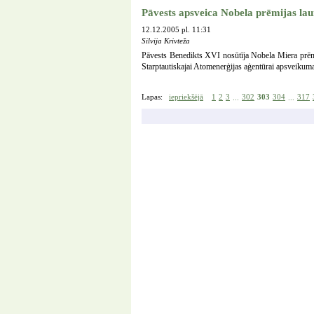
Pāvests apsveica Nobela prēmijas lau
12.12.2005 pl. 11:31
Silvija Krivteža
Pāvests Benedikts XVI nosūtīja Nobela Miera pr
Starptautiskajai Atomenerģijas aģentūrai apsveikum
Lapas:
iepriekšējā
1
2
3
302
303
304
317
...
...