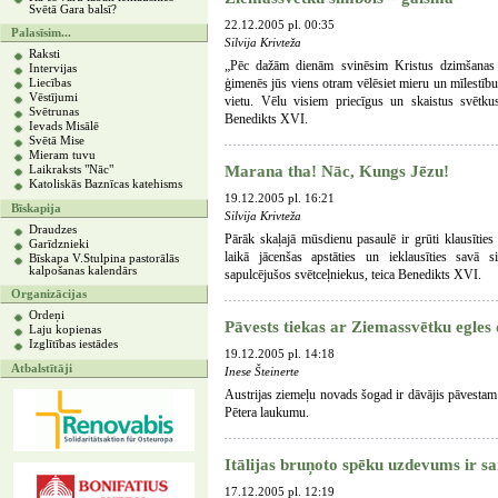
Svētā Gara balsī?
22.12.2005 pl. 00:35
Palasīsim...
Silvija Krivteža
Raksti
„Pēc dažām dienām svinēsim Kristus dzimšanas s
Intervijas
ģimenēs jūs viens otram vēlēsiet mieru un mīlestību
Liecības
Vēstījumi
vietu. Vēlu visiem priecīgus un skaistus svētkus
Svētrunas
Benedikts XVI.
Ievads Misālē
Svētā Mise
Mieram tuvu
Marana tha! Nāc, Kungs Jēzu!
Laikraksts "Nāc"
Katoliskās Baznīcas katehisms
19.12.2005 pl. 16:21
Bīskapija
Silvija Krivteža
Draudzes
Pārāk skaļajā mūsdienu pasaulē ir grūti klausīti
Garīdznieki
laikā jācenšas apstāties un ieklausīties savā 
Bīskapa V.Stulpina pastorālās
kalpošanas kalendārs
sapulcējušos svētceļniekus, teica Benedikts XVI.
Organizācijas
Ordeņi
Pāvests tiekas ar Ziemassvētku egles
Laju kopienas
Izglītības iestādes
19.12.2005 pl. 14:18
Atbalstītāji
Inese Šteinerte
Austrijas ziemeļu novads šogad ir dāvājis pāvestam 
Pētera laukumu.
Itālijas bruņoto spēku uzdevums ir s
17.12.2005 pl. 12:19