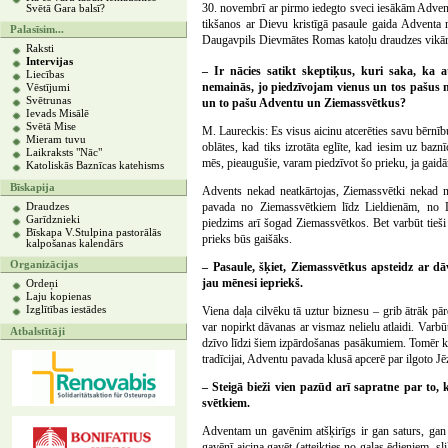
30. novembrī ar pirmo iedegto sveci iesākām Advent
Svētā Gara balsī?
tikšanos ar Dievu kristīgā pasaule gaida Adventa 
Palasīsim...
Daugavpils Dievmātes Romas katoļu draudzes vikār
Raksti
Intervijas
– Ir nācies satikt skeptiķus, kuri saka, ka 
Liecības
nemainās, jo piedzīvojam vienus un tos pašus
Vēstījumi
Svētrunas
un to pašu Adventu un Ziemassvētkus?
Ievads Misālē
Svētā Mise
M. Laureckis: Es visus aicinu atcerēties savu bērnī
Mieram tuvu
oblātes, kad tiks izrotāta eglīte, kad iesim uz baz
Laikraksts "Nāc"
mēs, pieaugušie, varam piedzīvot šo prieku, ja gai
Katoliskās Baznīcas katehisms
Bīskapija
Advents nekad neatkārtojas, Ziemassvētki nekad na
pavada no Ziemassvētkiem līdz Lieldienām, no L
Draudzes
Garīdznieki
piedzims arī šogad Ziemassvētkos. Bet varbūt tieš
Bīskapa V.Stulpina pastorālās
prieks būs gaišāks.
kalpošanas kalendārs
Organizācijas
– Pasaule, šķiet, Ziemassvētkus apsteidz ar 
jau mēnesi iepriekš.
Ordeņi
Laju kopienas
Izglītības iestādes
Viena daļa cilvēku tā uztur biznesu – grib ātrāk pār
var nopirkt dāvanas ar vismaz nelielu atlaidi. Varb
Atbalstītāji
dzīvo līdzi šiem izpārdošanas pasākumiem. Tomēr krist
tradīcijai, Adventu pavada klusā apcerē par ilgoto 
– Steigā bieži vien pazūd arī sapratne par to,
svētkiem.
Adventam un gavēnim atšķirīgs ir gan saturs, gan 
gavēnī aicina gavēt (atteikties no gaļas ēdieniem, s