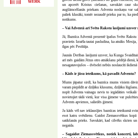
un apcerēt Kristus ciešanas, savukārt caur s
augšāmcelšanās priekam. Adventa noskaņu var salīd
paliek klusāki, tomēr nezaudē prieku par to, ka pie
notikums.
– Vai Adventā arī Svēto Rakstu lasījumi uzsve
Jā, Baznīca Adventā prezentē īpašus Svēto Rakstu 
pravietis Izraēla tautai pasludina, ka atnāks Mesija,
ilgas pēc Pestītāja.
Jaunās Derības lasījumi uzsver, ka Kunga Svaidītais 
arī mēs gaidām Jēzus otro atnākšanu pēdējā dienā, kā
nesagatavojušos – dvēselei nebūs noslaucīti ikdienā s
– Kāds ir jūsu ieteikums, kā pavadīt Adventu?
Mums jāpatur sirdī, ka baznīca mums visiem dāvina 
varam piepildīt ar dziļāku klusumu, dziļāku lūgšanu.
nopīt Adventa vainagu nevis to iegādāties veikalā 
novietojiet tādā vietā, kur visa ģimene var pulcēti
Advents apvienos, saliedēs ģimeni.
Ja kāds vēl nav ieklausījies baznīcas ieteikumā svi
esot katru svētdienu. Gaidot Ziemassvētkus kopā 
satikšanās prieks. Savukārt, kad cilvēks skrien un 
negaida.
– Sagaidot Ziemassvētkus, notiek koncerti, lab