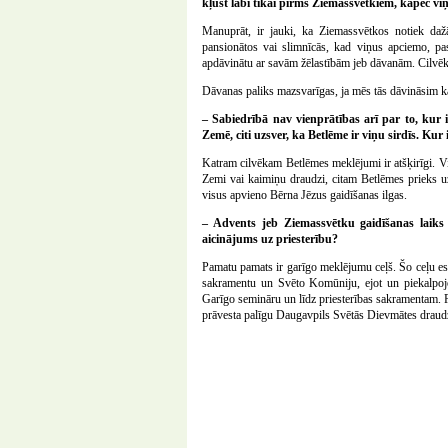
kļūst labi tikai pirms Ziemassvētkiem, kāpēc vi
Manuprāt, ir jauki, ka Ziemassvētkos notiek dažā
pansionātos vai slimnīcās, kad viņus apciemo, pas
apdāvinātu ar savām žēlastībām jeb dāvanām. Cilvēks d
Dāvanas paliks mazsvarīgas, ja mēs tās dāvināsim k
– Sabiedrībā nav vienprātības arī par to, kur 
Zemē, citi uzsver, ka Betlēme ir viņu sirdīs. Kur 
Katram cilvēkam Betlēmes meklējumi ir atšķirīgi. V
Zemi vai kaimiņu draudzi, citam Betlēmes prieks u
visus apvieno Bērna Jēzus gaidīšanas ilgas.
– Advents jeb Ziemassvētku gaidīšanas laiks
aicinājums uz priesterību?
Pamatu pamats ir garīgo meklējumu ceļš. Šo ceļu es
sakramentu un Svēto Komūniju, ejot un piekalpojo
Garīgo semināru un līdz priesterības sakramentam. 
prāvesta palīgu Daugavpils Svētās Dievmātes draud