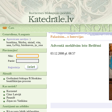
Čats
Ceturtdiena, 6.augusts
Palasīsim...
Intervijas
Apsveicam savējos :)
bumbina, Shirley, siniad, vita,
Adventā meklēsim īsto Betlēmi
sasa, LaVey, btreleaven, ju_ona
Pievienojies!
03.12.2008 pl. 08:57
Niks:
Parole:
Reģistrācija
Aktuāli
Godināmā bīskapa B.Sloskāna
beatifikācijas process
Kas notiek?
Kurzemē
Citur Latvijā
Pasaulē
Ziņas no Vatikāna
Jautājumi un atbildes
Kā es varu labāk ieklausīties