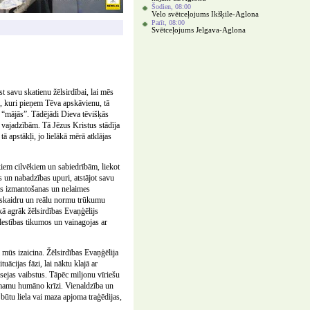
Šodien, 08:00
Velo svētceļojums Ikšķile-Aglona
Parīt, 08:00
Svētceļojums Jelgava-Aglona
st savu skatienu žēlsirdībai, lai mēs
os, kuri pieņem Tēva apskāvienu, tā
os “mājās”. Tādējādi Dieva tēvišķās
s vajadzībām. Tā Jēzus Kristus stādīja
ā apstākļi, jo lielākā mērā atklājas
ķiem cilvēkiem un sabiedrībām, liekot
s un nabadzības upuri, atstājot savu
gas izmantošanas un nelaimes
ot skaidru un reālu normu trūkumu
kā agrāk žēlsirdības Evaņģēlijs
īlestības tikumos un vainagojas ar
 mūs izaicina. Žēlsirdības Evaņģēlija
tuācijas fāzi, lai nāktu klajā ar
sejas vaibstus. Tāpēc miljonu vīriešu
ņemamu humāno krīzi. Vienaldzība un
būtu liela vai maza apjoma traģēdijas,