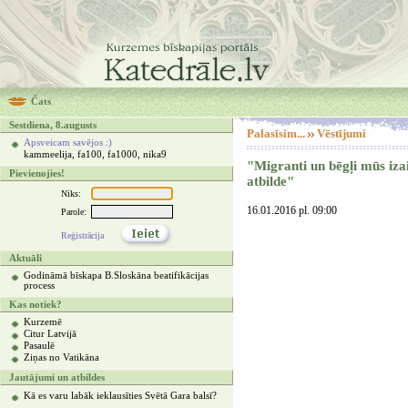
Čats
Sestdiena, 8.augusts
Palasīsim...
Vēstījumi
Apsveicam savējos :)
kammeelija, fa100, fa1000, nika9
"Migranti un bēgļi mūs izai
Pievienojies!
atbilde"
Niks:
16.01.2016 pl. 09:00
Parole:
Reģistrācija
Aktuāli
Godināmā bīskapa B.Sloskāna beatifikācijas
process
Kas notiek?
Kurzemē
Citur Latvijā
Pasaulē
Ziņas no Vatikāna
Jautājumi un atbildes
Kā es varu labāk ieklausīties Svētā Gara balsī?