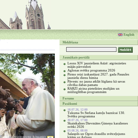
English
Meklēšana
Jaunākais portālā
Leons XIV jauniešiem Asīzē: atgriezieties
mājās pārveidoti
Aglonas svētku programma 2026
Pirmo reizi izskanējusi 2027. gada Pasaules
jauniešu dienu himna
Pāvests: no jauna atklāt lūgšanu kā savas
cilvēka dabas pamatu
RARZI aicina pieteikties studijām un
mūžizglītības programmām
Forums
Pasākumi
18.07.26, 12:00
Tukuma Sv.Stefana katoļu baznīcai 130.
Svētku programma
30.07.26, 17:00
Skaistkalnes Dievmātes Ģimeņu karalienes
svētki 2026
03.08.26, 08:00
Salaspils un Ogres draudžu svētceļojums
kājām uz Aglonu