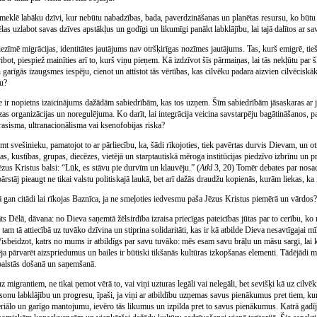
meklē labāku dzīvi, kur nebūtu nabadzības, bada, paverdzināšanas un planētas resursu, ko būtu v
ēlas uzlabot savas dzīves apstākļus un godīgi un likumīgi panākt labklājību, lai tajā dalītos ar s
i iezīmē migrācijas, identitātes jautājums nav otršķirīgas nozīmes jautājums. Tas, kurš emigrē, tie
t, piespiež mainīties arī to, kurš viņu pieņem. Kā izdzīvot šīs pārmaiņas, lai tās nekļūtu par šķērs
n garīgās izaugsmes iespēju, cienot un attīstot tās vērtības, kas cilvēku padara aizvien cilvēciskāk
bu?
e ir nopietns izaicinājums dažādām sabiedrībām, kas tos uzņem. Šīm sabiedrībām jāsaskaras ar j
eizas organizācijas un noregulējuma. Ko darīt, lai integrācija veicina savstarpēju bagātināšanos
 rasisma, ultranacionālisma vai ksenofobijas riska?
 svešinieku, pamatojot to ar pārliecību, ka, šādi rīkojoties, tiek pavērtas durvis Dievam, un ot
ijas, kustības, grupas, diecēzes, vietējā un starptautiskā mēroga institūcijas piedzīvo izbrīnu un
 Jēzus Kristus balsi: “Lūk, es stāvu pie durvīm un klauvēju.” (
Atkl
3, 20) Tomēr debates par nosa
ārstāj pieaugt ne tikai valstu politiskajā laukā, bet arī dažās draudžu kopienās, kurām liekas, ka 
gan citādi lai rīkojas Baznīca, ja ne smeļoties iedvesmu paša Jēzus Kristus piemērā un vārdos? E
āts Dēlā, dāvana: no Dieva saņemtā žēlsirdība izraisa priecīgas pateicības jūtas par to cerību, 
m tā attiecībā uz tuvāko dzīvina un stiprina solidaritāti, kas ir kā atbilde Dieva nesavtīgajai mīle
Visbeidzot, katrs no mums ir atbildīgs par savu tuvāko: mēs esam savu brāļu un māsu sargi, lai 
a pārvarēt aizspriedumus un bailes ir būtiski tikšanās kultūras izkopšanas elementi. Tādējādi mē
 balstās došanā un saņemšanā.
uz migrantiem, ne tikai ņemot vērā to, vai viņi uzturas legāli vai nelegāli, bet sevišķi kā uz cilvēk
rsonu labklājību un progresu, īpaši, ja viņi ar atbildību uzņemas savus pienākumus pret tiem, ku
riālo un garīgo mantojumu, ievēro tās likumus un izpilda pret to savus pienākumus. Katrā gadīj