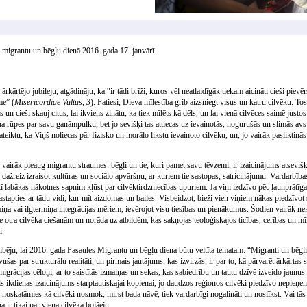
 migrantu un bēgļu dienā 2016. gada 17. janvārī.
ārkārtējo jubileju, atgādināju, ka “ir tādi brīži, kuros vēl neatlaidīgāk tiekam aicināti cieši pievēr
me” (
Misericordiae Vultus, 3
). Patiesi, Dieva mīlestība grib aizsniegt visus un katru cilvēku. T
s un cieši skauj citus, lai ikviens zinātu, ka tiek mīlēts kā dēls, un lai vienā cilvēces saimē just
ana rūpes par savu ganāmpulku, bet jo sevišķi tas attiecas uz ievainotās, nogurušās un slimās av
ktu, ka Viņš noliecas pār fizisko un morālo likstu ievainoto cilvēku, un, jo vairāk pasliktinās t
airāk pieaug migrantu straumes: bēgļi un tie, kuri pamet savu tēvzemi, ir izaicinājums atseviš
 dažreiz izraisot kultūras un sociālo apvāršņu, ar kuriem tie sastopas, satricinājumu. Vardarbība
etī labākas nākotnes sapnim kļūst par cilvēktirdzniecības upuriem. Ja viņi izdzīvo pēc ļaunprātī
stapties ar tādu vidi, kur mīt aizdomas un bailes. Visbeidzot, bieži vien viņiem nākas piedzīv
iņa vai ilgtermiņa integrācijas mēriem, ievērojot visu tiesības un pienākumus. Šodien vairāk ne
ie otra cilvēka ciešanām un norāda uz atbildēm, kas sakņojas teoloģiskajos ticības, cerības un m
i.
bēju, lai 2016. gada Pasaules Migrantu un bēgļu diena būtu veltīta tematam: “Migranti un bēgļi
šas par strukturālu realitāti, un pirmais jautājums, kas izvirzās, ir par to, kā pārvarēt ārkārtas si
rācijas cēloņi, ar to saistītās izmaiņas un sekas, kas sabiedrību un tautu dzīvē izveido jaunus 
eāls ikdienas izaicinājums starptautiskajai kopienai, jo daudzos reģionos cilvēki piedzīvo nepie
noskatāmies kā cilvēki nosmok, mirst bada nāvē, tiek vardarbīgi nogalināti un noslīkst. Vai tās 
na ir tikai par viena cilvēka bojāeju.