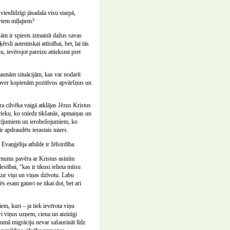
ienlīdzīgi jāsadala visu starpā,
aviem mīļajiem?
šām ir spiests izmainīt dažus savas
li autentiskai attīstībai, bet, lai tās
u, ievērojot pareizu attieksmi pret
aunām situācijām, kas var nodarīt
, paver kopienām pozitīvus apvāršņus un
ra cilvēka vaigā atklājas Jēzus Kristus
 prieku, ko sniedz tikšanās, apmaiņas un
cījumiem un ierobežojumiem, ko
ir apdraudēts ierastais miers.
vaņģēlija atbilde ir žēlsirdība.
ko mums pavēra ar Kristus asinīm
stībai, “kas ir tikusi ielieta mūsu
kur viņi un viņas dzīvotu. Labu
s esam gatavi ne tikai dot, bet arī
iem, kuri – ja tiek ievērota viņu
ri viņus uzņem, ciena un atzinīgi
umā migrāciju nevar sašaurināt līdz