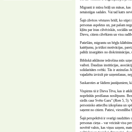
Migranti ir mūsu brāļi un māsas, kas 
netaisnīgas sadales. Vai tad katrs nev
Šajā cilvēces vēstures brīdī, ko stipr
personas aspektus un, pat pašam negribo
kļūtu par īstas cilvēciskās, sociālās u
Dievu, citiem cilvēkiem un visu radī
Patiešām, migrantu un bēgļu klātbūtn
kaitējumu, ja trūkst motivācijas, par
palīdz izsargāties no diskriminācijas,
Bibliskā atklāsme iedrošina mūs uzņemt
vaibsti. Daudzas institūcijas, asociāc
solidaritātes svētki. Tās ir atzinušas
vajadzētu izvirzīt pie uzņemšanas, nep
Saskaroties ar šādiem jautājumiem, kā 
Vispirms tā ir Dieva Tēva, kas ir atkl
nopelnītās pestīšanas noslēpums. Bez ta
sirdīs caur Svēto Garu” (
Rom
5, 5). 
personisko attiecību izkopšana un spēj
saņemt no citiem. Patiesi, viesmīlība
Šajā perspektīvā ir svarīgi raudzīties 
personas cieņa – var veicināt visu pe
novērtē valsts, kas viņus uzņem, mate