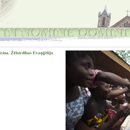
cina. Žēlsirdības Evaņģēlija