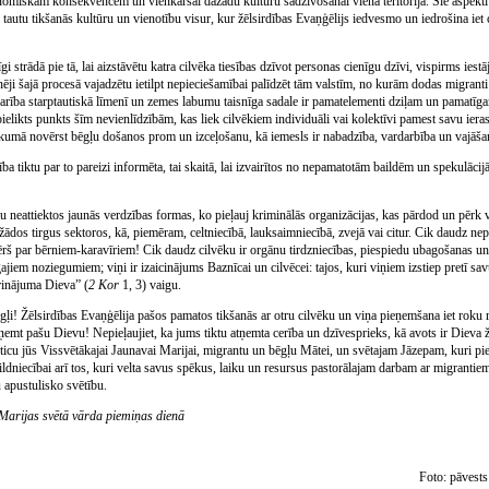
konomiskām konsekvencēm un vienkāršai dažādu kultūru sadzīvošanai vienā teritorijā. Šie aspekti
 tautu tikšanās kultūru un vienotību visur, kur žēlsirdības Evaņģēlijs iedvesmo un iedrošina iet
gi strādā pie tā, lai aizstāvētu katra cilvēka tiesības dzīvot personas cienīgu dzīvi, vispirms iestā
tnēji šajā procesā vajadzētu ietilpt nepieciešamībai palīdzēt tām valstīm, no kurām dodas migranti 
atkarība starptautiskā līmenī un zemes labumu taisnīga sadale ir pamatelementi dziļam un pamat
pielikts punkts šīm nevienlīdzībām, kas liek cilvēkiem individuāli vai kolektīvi pamest savu ieras
ākumā novērst bēgļu došanos prom un izceļošanu, kā iemesls ir nabadzība, vardarbība un vajāša
drība tiktu par to pareizi informēta, tai skaitā, lai izvairītos no nepamatotām baildēm un spekulāc
iņu neattiektos jaunās verdzības formas, ko pieļauj kriminālās organizācijas, kas pārdod un pērk 
žādos tirgus sektoros, kā, piemēram, celtniecībā, lauksaimniecībā, zvejā vai citur. Cik daudz nep
ārvērš par bērniem-karavīriem! Cik daudz cilvēku ir orgānu tirdzniecības, piespiedu ubagošanas 
iem noziegumiem; viņi ir izaicinājums Baznīcai un cilvēcei: tajos, kuri viņiem izstiep pretī sav
rinājuma Dieva” (
2 Kor
1, 3) vaigu.
gļi! Žēlsirdības Evaņģēlija pašos pamatos tikšanās ar otru cilvēku un viņa pieņemšana iet roku 
mt pašu Dievu! Nepieļaujiet, ka jums tiktu atņemta cerība un dzīvesprieks, kā avots ir Dieva žē
Uzticu jūs Vissvētākajai Jaunavai Marijai, migrantu un bēgļu Mātei, un svētajam Jāzepam, kuri pi
ildniecībai arī tos, kuri velta savus spēkus, laiku un resursus pastorālajam darbam ar migrantiem
 apustulisko svētību.
 Marijas svētā vārda piemiņas dienā
Foto: pāvest