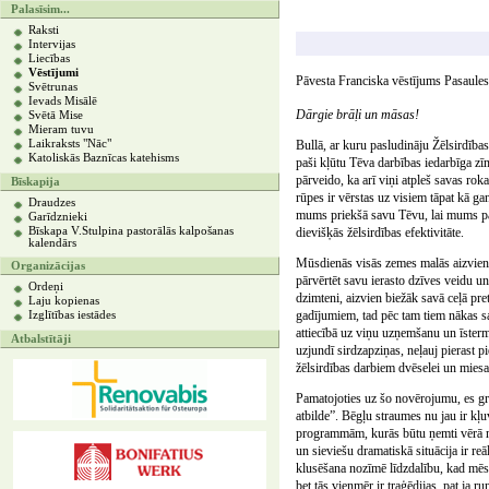
Palasīsim...
Raksti
Intervijas
Liecības
Vēstījumi
Pāvesta Franciska vēstījums Pasaules
Svētrunas
Ievads Misālē
Dārgie brāļi un māsas!
Svētā Mise
Mieram tuvu
Laikraksts "Nāc"
Bullā, ar kuru pasludināju Žēlsirdības 
Katoliskās Baznīcas katehisms
paši kļūtu Tēva darbības iedarbīga zī
pārveido, ka arī viņi atpleš savas roka
Bīskapija
rūpes ir vērstas uz visiem tāpat kā g
Draudzes
mums priekšā savu Tēvu, lai mums patei
Garīdznieki
Bīskapa V.Stulpina pastorālās kalpošanas
dievišķās žēlsirdības efektivitāte.
kalendārs
Mūsdienās visās zemes malās aizvien v
Organizācijas
pārvērtēt savu ierasto dzīves veidu un
Ordeņi
dzimteni, aizvien biežāk savā ceļā pr
Laju kopienas
gadījumiem, tad pēc tam tiem nākas sa
Izglītības iestādes
attiecībā uz viņu uzņemšanu un īsterm
Atbalstītāji
uzjundī sirdzapziņas, neļauj pierast p
žēlsirdības darbiem dvēselei un miesa
Pamatojoties uz šo novērojumu, es gri
atbilde”. Bēgļu straumes nu jau ir kļuvu
programmām, kurās būtu ņemti vērā mig
un sieviešu dramatiskā situācija ir r
klusēšana nozīmē līdzdalību, kad mēs 
bet tās vienmēr ir traģēdijas, pat ja ru