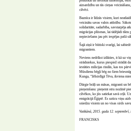
politiskai un tiesiskai dimensijai, e
aizsardzību un tās cieņas veicināšanu,
cilvēci.
Baznīca ir līdzās visiem, kuri neatlaidī
veicinātu savas valsts attīstību. Sāko
solidaritāte, sadarbība, savstarpēja 
migrācijas plūsmas, lai tādējādi tiktu 
nepieciešams jau pēc iespējas pašā s
Šajā ziņā ir būtiski svarīgi, lai sabie
migrantiem.
Neviens nedrīkst izlikties, it kā uz v
strādniekus, kurus piespiež strādāt da
iestāties milicijas rindās, kas tos p
Mūsdienu bēgļi bēg no šiem briesmīgaj
Kunga, “žēlsirdīgā Tēva, ikviena mie
Dārgie brāļi un māsas, migranti un bē
pieņemšanu: pieņemt otru nozīmē pieņe
cilvēkos, ko jūs satiekat savā ceļā. 
emigrācijā Ēģiptē. Es uzticu viņu aizb
sniedzu visiem un no visas sirds savu
Vatikānā, 2015. gada 12. septembrī,
FRANCISKS