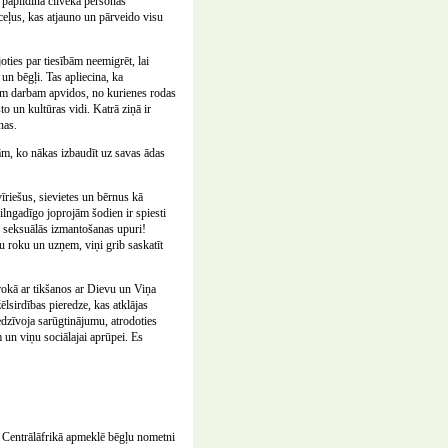
 papildina cilvēka personas
 ceļus, kas atjauno un pārveido visu
joties par tiesībām neemigrēt, lai
un bēgļi. Tas apliecina, ka
īgam darbam apvidos, no kurienes rodas
to un kultūras vidi. Katrā ziņā ir
nas.
ijām, ko nākas izbaudīt uz savas ādas
vīriešus, sievietes un bērnus kā
ilngadīgo joprojām šodien ir spiesti
un seksuālās izmantošanas upuri!
u roku un uzņem, viņi grib saskatīt
rokā ar tikšanos ar Dievu un Viņa
lsirdības pieredze, kas atklājas
edzīvoja sarūgtinājumu, atrodoties
 un viņu sociālajai aprūpei. Es
s Centrālāfrikā apmeklē bēgļu nometni