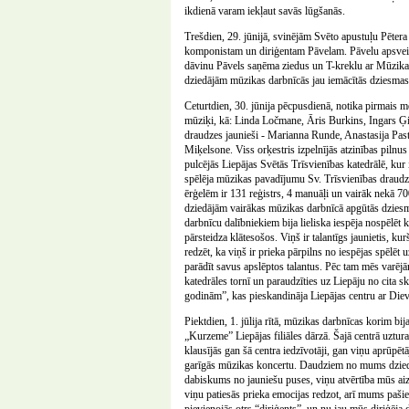
ikdienā varam iekļaut savās lūgšanās.
Trešdien, 29. jūnijā, svinējām Svēto apustuļu Pētera
komponistam un diriģentam Pāvelam. Pāvelu apsveic
dāvinu Pāvels saņēma ziedus un T-kreklu ar Mūzikas
dziedājām mūzikas darbnīcās jau iemācītās dziesmas
Ceturtdien, 30. jūnija pēcpusdienā, notika pirmais mē
mūziķi, kā: Linda Ločmane, Āris Burkins, Ingars Ģir
draudzes jaunieši - Marianna Runde, Anastasija Past
Miķelsone. Viss orķestris izpelnījās atzinības piln
pulcējās Liepājas Svētās Trīsvienības katedrālē, ku
spēlēja mūzikas pavadījumu Sv. Trīsvienības draudze
ērģelēm ir 131 reģistrs, 4 manuāļi un vairāk nekā 7
dziedājām vairākas mūzikas darbnīcā apgūtās dziesm
darbnīcu dalībniekiem bija lieliska iespēja nospēlē
pārsteidza klātesošos. Viņš ir talantīgs jaunietis, ku
redzēt, ka viņš ir prieka pārpilns no iespējas spēlēt 
parādīt savus apslēptos talantus. Pēc tam mēs varējā
katedrāles tornī un paraudzīties uz Liepāju no cita 
godinām”, kas pieskandināja Liepājas centru ar Di
Piektdien, 1. jūlija rītā, mūzikas darbnīcas korim bi
„Kurzeme” Liepājas filiāles dārzā. Šajā centrā uztu
klausījās gan šā centra iedzīvotāji, gan viņu aprūpētā
garīgās mūzikas koncertu. Daudziem no mums dziedāša
dabiskums no jauniešu puses, viņu atvērtība mūs aizskā
viņu patiesās prieka emocijas redzot, arī mums paši