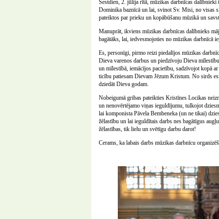
Sestdien, 2. jūlija rītā, mūzikas darbnīcas dalībnieki
Dominika baznīcā un lai, svinot Sv. Misi, no visas 
pateiktos par prieku un kopābūšanu mūzikā un savsta
Manuprāt, ikviens mūzikas darbnīcas dalībnieks māj
bagātāks, lai, iedvesmojoties no mūzikas darbnīcā i
Es, personīgi, pirmo reizi piedalījos mūzikas darbnī
Dieva varenos darbus un piedzīvoju Dieva mīlestību u
un mīlestībā, iemācījos pacietību, sadzīvojot kopā a
ticību patiesam Dievam Jēzum Kristum. No sirds es
dziedāt Dieva godam.
Nobeigumā gribas pateikties Kristīnes Locikas neiz
un nenovērtējamo viņas ieguldījumu, tulkojot dziesmu
lai komponista Pāvela Bembeneka (un ne tikai) dzie
žēlastību un lai ieguldītais darbs nes bagātīgus augļ
žēlastības, tik lielu un svētīgu darbu darot!
Cerams, ka labais darbs mūzikas darbnīcu organizēšan