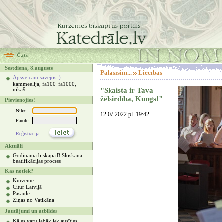
Čats
Sestdiena, 8.augusts
Palasīsim...
Liecības
Apsveicam savējos :)
kammeelija, fa100, fa1000,
"Skaista ir Tava
nika9
žēlsirdība, Kungs!"
Pievienojies!
Niks:
12.07.2022 pl. 19:42
Parole:
Reģistrācija
Aktuāli
Godināmā bīskapa B.Sloskāna
beatifikācijas process
Kas notiek?
Kurzemē
Citur Latvijā
Pasaulē
Ziņas no Vatikāna
Jautājumi un atbildes
Kā es varu labāk ieklausīties