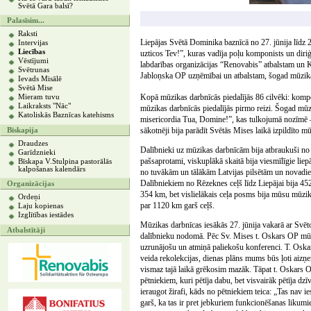
Svētā Gara balsī?
Palasīsim...
Raksti
Liepājas Svētā Dominika baznīcā no 27. jūnija līdz 2
Intervijas
Liecības
uzticos Tev!”, kuras vadīja poļu komponists un dir
Vēstījumi
labdarības organizācijas “Renovabis” atbalstam un 
Svētrunas
Jabloņska OP uzņēmībai un atbalstam, šogad mūzikas 
Ievads Misālē
Svētā Mise
Kopā mūzikas darbnīcās piedalījās 86 cilvēki: kompon
Mieram tuvu
Laikraksts "Nāc"
mūzikas darbnīcās piedalījās pirmo reizi. Šogad mūz
Katoliskās Baznīcas katehisms
misericordia Tua, Domine!”, kas tulkojumā nozīmē –
sākotnēji bija parādīt Svētās Mises laikā izpildīto
Bīskapija
Draudzes
Dalībnieki uz mūzikas darbnīcām bija atbraukuši no 
Garīdznieki
pašsaprotami, viskuplākā skaitā bija viesmīlīgie liepā
Bīskapa V.Stulpina pastorālās
kalpošanas kalendārs
no tuvākām un tālākām Latvijas pilsētām un novadi
Dalībniekiem no Rēzeknes ceļš līdz Liepājai bija 452
Organizācijas
354 km, bet vislielākais ceļa posms bija mūsu mūzik
Ordeņi
par 1120 km garš ceļš.
Laju kopienas
Izglītības iestādes
Mūzikas darbnīcas iesākās 27. jūnija vakarā ar Svē
Atbalstītāji
dalībnieku nodomā. Pēc Sv. Mises t. Oskars OP mūzik
uzrunājošu un atmiņā paliekošu konferenci. T. Osk
veida rekolekcijas, dienas plāns mums būs ļoti aizņe
vismaz tajā laikā grēkosim mazāk. Tāpat t. Oskars OP
pētniekiem, kuri pētīja dabu, bet visvairāk pētīja dzīv
ieraugot žirafi, kāds no pētniekiem teica: „Tas nav ie
garš, ka tas ir pret jebkuriem funkcionēšanas likum