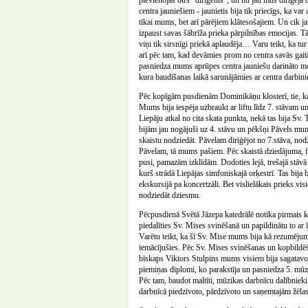
pievienojās otrs “diriģents”, un nu jau mūs diriģēja d
centra jauniešiem - jaunietis bija tik priecīgs, ka va
tikai mums, bet arī pārējiem klātesošajiem. Un cik ja
izpaust savas šābrīža prieka pārpilnības emocijas. T
viņi tik sirsnīgi priekā aplaudēja… Varu teikt, ka tu
arī pēc tam, kad devāmies prom no centra savās gaitā
pasniedza mums aprūpes centra jauniešu darināto mo
kura baudīšanas laikā sarunājāmies ar centra darbini
Pēc kopīgām pusdienām Dominikāņu klosterī, tie, kas
Mums bija iespēja uzbraukt ar liftu līdz 7. stāvam un
Liepāju atkal no cita skata punkta, nekā tas bija Sv
bijām jau nogājuši uz 4. stāvu un pēkšņi Pāvels mum
skaistu nodziedāt. Pāvelam diriģējot no 7.stāva, nod
Pāvelam, tā mums pašiem. Pēc skaistā dziedājuma, fo
pusi, pamazām izklīdām. Dodoties lejā, trešajā stāvā
kurš strādā Liepājas simfoniskajā orķestrī. Tas bija
ekskursijā pa koncertzāli. Bet vislielākais prieks vis
nodziedāt dziesmu.
Pēcpusdienā Svētā Jāzepa katedrālē notika pirmais k
piedalīties Sv. Mises svinēšanā un papildinātu to a
Varētu teikt, ka šī Sv. Mise mums bija kā rezumēju
iemācījušies. Pēc Sv. Mises svinēšanas un kopbildēša
bīskaps Viktors Stulpins mums visiem bija sagatavoji
piemiņas diplomi, ko parakstīja un pasniedza 5. mū
Pēc tam, baudot maltīti, mūzikas darbnīcu dalībnieki
darbnīcā piedzīvoto, pārdzīvoto un saņemtajām žēla