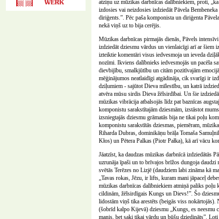
atziņu uz mūzikas darbnīcas dalībniekiem, proti, „k
izdosies vai neizdosies izdziedāt Pāvela Bembeneka d
diriģents.”. Pēc paša komponista un diriģenta Pāvela
nekā viņš uz to bija cerējis.
Mūzikas darbnīcas pirmajās dienās, Pāvels intensīvi s
izdziedāt dziesmu vārdus un vienlaicīgi arī ar šiem
izteiktie komentāri visus iedvesmoja un ieveda dziļā
nozīmi. Ikviens dalībnieks iedvesmojās un pacēla sav
dievbijību, smalkjūtību un citām pozitīvajām emocij
mēģinājumos neatlaidīgi atgādināja, cik svarīgi ir iz
dziļumiem - sajūtot Dieva mīlestību, un katrā izdzi
atvēra mūsu sirdis Dieva žēlsirdībai. Un šie izdziedā
mūzikas vibrācija atbalsojās līdz pat baznīcas augsta
komponistu sarakstītajām dziesmām, izstāstot mums p
izsniegtajās dziesmu grāmatās bija ne tikai poļu ko
komponistu sarakstītās dziesmas, piemēram, mūzikas
Riharda Dubras, dominikāņu brāļa Tomaša Samuļni
Kłos) un Pētera Palkas (Piotr Pałka), kā arī vācu 
Jāatzīst, ka daudzas mūzikas darbnīcā izdziedātās 
uzrunāja īpaši un to brīvajos brīžos dungoja daudzi 
svētās Terēzes no Lizjē (daudziem labi zināma kā ma
„Tavas rokas, Jēzu, ir lifts, kuram mani jāpaceļ debe
mūzikas darbnīcas dalībniekiem atmiņā paliks poļu 
cildinām, žēlsirdīgais Kungs un Dievs!”. Šo dziesm
lidostām viņš tika arestēts (beigās viss nokārtojā
(šobrīd kalpo Kijevā) dziesmu „Kungs, es neesmu ci
manis, bet saki tikai vārdu un būšu dziedināts”
.
Ļoti 