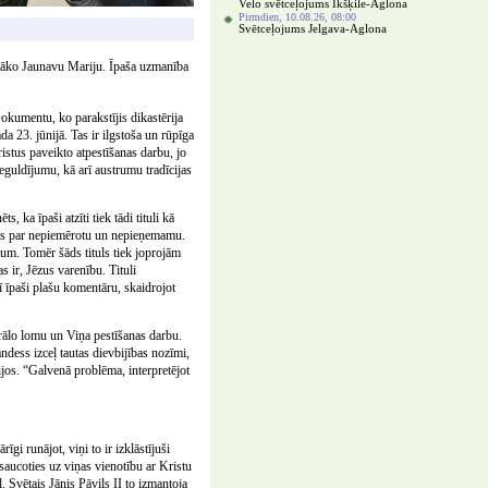
Velo svētceļojums Ikšķile-Aglona
Pirmdien, 10.08.26, 08:00
Svētceļojums Jelgava-Aglona
ētāko Jaunavu Mariju. Īpaša uzmanība
okumentu, ko parakstījis dikastērija
 23. jūnijā. Tas ir ilgstoša un rūpīga
istus paveikto atpestīšanas darbu, jo
guldījumu, kā arī austrumu tradīcijas
s, ka īpaši atzīti tiek tādi tituli kā
tīts par nepiemērotu un nepieņemamu.
tum. Tomēr šāds tituls tiek joprojām
s ir, Jēzus varenību. Tituli
ī īpaši plašu komentāru, skaidrojot
ntrālo lomu un Viņa pestīšanas darbu.
nandess izceļ tautas dievbijības nozīmi,
ijos. “Galvenā problēma, interpretējot
īgi runājot, viņi to ir izklāstījuši
tsaucoties uz viņas vienotību ar Kristu
Svētais Jānis Pāvils II to izmantoja