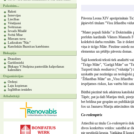
Palasīsim...
Raksti
Intervijas
Pāvesta Leona XIV apstiprinātais Tic
Liecības
jāpievērš titulam “Visu žēlastību vidut
Vēstījumi
Svētrunas
Ievads Misālē
“Mater populi fidelis” ir Doktrinālās
Svētā Mise
prefekts kardināls Viktors Manuels Fe
Mieram tuvu
kolektīvā darba rezultāts. Tas ir dok
Laikraksts "Nāc"
viņa ir ticīgo Māte. Piezīme sniedz 
Katoliskās Baznīcas katehisms
elementus un pēdējo pāvestu domas.
Bīskapija
Draudzes
Šajā kontekstā tekstā tiek analizēti vair
Garīdznieki
“Ticīgo Māte”, “Garīgā Māte” un “Tic
Bīskapa V.Stulpina pastorālās kalpošanas
Turpretī tituls
mediatrix
(“vidutāja”) 
kalendārs
uzskatīts par nozīmīgu un teoloģiski pa
Organizācijas
“Žēlastības Māte” un „Visu žēlastību 
Ordeņi
iespējamos riskus, kas varētu būt saist
Laju kopienas
Izglītības iestādes
Būtībā piezīmē tiek atkārtota katolisk
Atbalstītāji
Tāpēc, pat ja daži Marijas tituli, pieej
bet brīdina par grupām un publikācijā
šos uz Jaunavu Mariju attiecinātos titu
Co-redemptrix
Attiecībā uz titulu
Co-redemptrix
doku
divos konkrētos veidos: saistībā ar di
pie pestījošā krusta. Vatikāna II konci