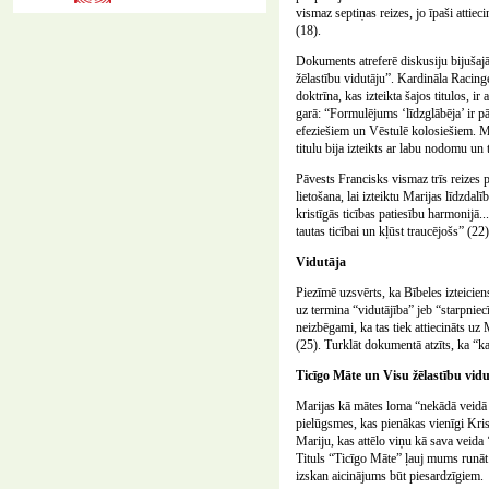
vismaz septiņas reizes, jo īpaši attie
(18).
Dokuments atreferē diskusiju bijušajā
žēlastību vidutāju”. Kardināla Racing
doktrīna, kas izteikta šajos titulos, 
garā: “Formulējums ‘līdzglābēja’ ir pā
efeziešiem un Vēstulē kolosiešiem. Ma
titulu bija izteikts ar labu nodomu un t
Pāvests Francisks vismaz trīs reizes p
lietošana, lai izteiktu Marijas līdzdal
kristīgās ticības patiesību harmonijā.
tautas ticībai un kļūst traucējošs” (22)
Vidutāja
Piezīmē uzsvērts, ka Bībeles izteiciens
uz termina “vidutājība” jeb “starpniec
neizbēgami, ka tas tiek attiecināts uz
(25). Turklāt dokumentā atzīts, ka “k
Ticīgo Māte un Visu žēlastību vid
Marijas kā mātes loma “nekādā veidā n
pielūgsmes, kas pienākas vienīgi Krist
Mariju, kas attēlo viņu kā sava veida 
Tituls “Ticīgo Māte” ļauj mums runāt 
izskan aicinājums būt piesardzīgiem.