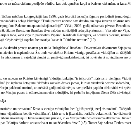
cinot to uz mūsu ciešanu pestījošo vērtību, kas tiek upurētas kopā ar Kristus ciešanām, ar kuru Ma
 Ticības mācības kongregācijā, kas 1996. gada februārī izskatīja lūgumu pasludināt jaunu dogm
era viedoklis nebija labvēlīgs: “Titulu precīzā nozīme nav skaidra, un tajos ietvertā doktrīna na
ir atspoguļota Rakstos un apustuliskajā tradīcijā”. Vēlāk, 2002. gadā, nākamais pāvests Benedikts 
rāk tālu no Rakstu un Baznīcas tēvu valodas un tādējādi rada pārpratumus... Viss nāk no Viņa, kā
rija ir tāda, kāda viņa ir, pateicoties Viņam”. Kardināls Racingers, kā norādīts piezīmē, nenoli
ajā slēpās vērtīgi aspekti, bet uzstāja, ka tas ir “kļūdains termins” (19).
auda skaidri pretēju nostāju par titula “līdzglābēja” lietošanu. Doktrinālais dokuments šajā jautā
ību, aizvien ir nepiemērota. Šis tituls var aizēnot Kristus vienīgo pestīšanas vidutājību un tādējād
.. Ja izteicienam ir vajadzīgi daudzi un pastāvīgi paskaidrojumi, lai novērstu tā novirzīšanos no
.
, kas attiecas uz Kristus kā vienīgā Vidutāja funkciju, “ir izšķirošs”. Kristus ir vienīgais Vidutā
ība” ļoti izplatīto lietojumu “dažādās sociālās dzīves jomās, kur tas vienkārši nozīmē sadarbību, 
 Mariju pakārtotā nozīmē, un nekādā gadījumā tā mērķis nav piešķirt papildu efektivitāti vai spēk
a no Marijas puses ir acīmredzama reāla vidutājība, lai padarītu iespējamu Dieva Dēla cilvēktap
utāja
eaizēno un nemazina” Kristus vienīgo vidutājību, bet “gluži pretēji, izceļ tās nozīmi”. Tādējād
um, vājināšana, bet tās veicināšana”. Līdz ar to ir jāizvairās, norādīts dokumentā, “no tādiem tit
‘zibens novadītāju’ Dieva taisnīguma priekšā, it kā Marija būtu nepieciešamā alternatīva Dieva ne
par “Marijas darbību arī saistībā ar mūsu žēlastības dzīvi” (45). Tomēr šajā sakarā Ticības mācī