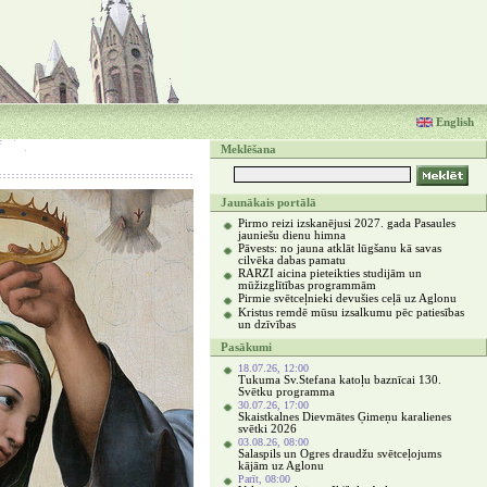
English
Meklēšana
Jaunākais portālā
Pirmo reizi izskanējusi 2027. gada Pasaules
jauniešu dienu himna
Pāvests: no jauna atklāt lūgšanu kā savas
cilvēka dabas pamatu
RARZI aicina pieteikties studijām un
mūžizglītības programmām
Pirmie svētceļnieki devušies ceļā uz Aglonu
Kristus remdē mūsu izsalkumu pēc patiesības
un dzīvības
Pasākumi
18.07.26, 12:00
Tukuma Sv.Stefana katoļu baznīcai 130.
Svētku programma
30.07.26, 17:00
Skaistkalnes Dievmātes Ģimeņu karalienes
svētki 2026
03.08.26, 08:00
Salaspils un Ogres draudžu svētceļojums
kājām uz Aglonu
Parīt, 08:00