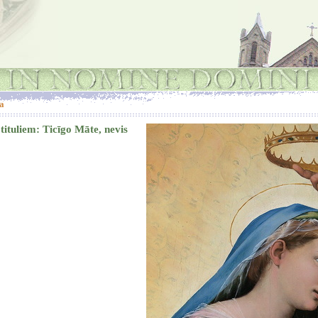
a
ituliem: Ticīgo Māte, nevis