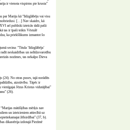
rija ir vienota vispirms pie krusta”
u par Mariju kā “līdzglābēju vai visu
v nobriedusi. […] Nav skaidrs, kā
XVI arī publiski izteicās tādā pašā
 tas ir īpaši teikts Vēstulē
edza, ka priekšlikums izmantot šo
jumā secina: “Titula ‘līdzglābēja’
i radīt neskaidrības un nelīdzsvarotību
 pareizās nozīmes, tas nekalpo Dieva
js (24). No otras puses, tajā norādīts
palīdzību, aizstāvību. Tāpēc ir
u vienīgajai Jēzus Kristus vidutājībai”
šanu” (26).
i “Marijas mātišķības mērķis nav
uliem un izteicieniem attiecībā uz
pietiekamajai žēlsirdībai” (37, b).
bas dikastērija izdotajā Piezīmē