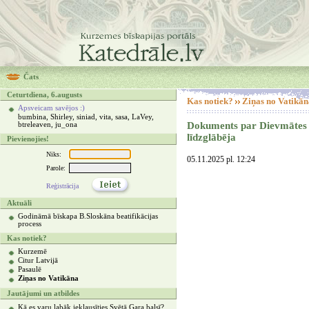
Čats
Ceturtdiena, 6.augusts
Kas notiek?
Ziņas no Vatikān
Apsveicam savējos :)
bumbina, Shirley, siniad, vita, sasa, LaVey,
Dokuments par Dievmātes t
btreleaven, ju_ona
līdzglābēja
Pievienojies!
Niks:
05.11.2025 pl. 12:24
Parole:
Reģistrācija
Aktuāli
Godināmā bīskapa B.Sloskāna beatifikācijas
process
Kas notiek?
Kurzemē
Citur Latvijā
Pasaulē
Ziņas no Vatikāna
Jautājumi un atbildes
Kā es varu labāk ieklausīties Svētā Gara balsī?