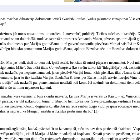
ības mācības dikastērija dokuments ievieš skaidrību titulos, kādus jāizmanto runājot par Vissv
āja”.
 piezīmes jeb notas nosaukums, ko otrdien, 4. novembrī, publicēja Ticības mācības dikastērijs. D
rnandess un doktrinālās nodaļas sekretārs priesteris Armando Mateo, pāvests apstiprināja šī gada
trināls dokuments par Marijas godināšanu, kurā galvenā uzmanība pievērsta Marijai saistībā ar Kr
nozīmīgu biblisko pamatojumu Marijas godināšanai, apkopo Baznīcas tēvu un Baznīcas doktoru ie
āki Marijas tituli; daži no tiem tiek īpaši izcelti, bet citus tā autori pieprasa neizmantot. Notā minēt
īgo tautas Māte”. Savukārt tituls
Co-redemptrix
(ko varētu tulkot kā “līdzglābēja”) tiek uzska
tiek uzskatīts par nepieņemamu tad, ja tas piedēvē Marijai lomu, kāda pienākas tikai Jēzum Kris
matotu, ja ar to tiek izteikta Marijas līdzdalība Kristus pestīšanas misijā, aizvien izceļot Viņa, ta
vidutāja” tiek uzskatīti par pieņemamiem noteiktā, ļoti konkrētā nozīmē, un dokuments tiem velt
īti ar šo terminu nepareizu izpratni.
ā mācība, kurā vienmēr ir bijis skaidri uzsvērts, ka viss Marijā ir vērsts uz Kristu – uz Viņa ce
ot pareizi, var tikt izskaidroti, tomēr ir labāk no tiem izvairīties. Savā prezentācijā kardināls Fer
m, kas piedāvā noteiktu dogmatisku attīstību un rada šaubas ticīgo vidū, jo īpaši sociālajos med
lus, ir saprast, kā Marija ir saistīta ar Kristus pestīšanas darbu” (3).
mentā atgādināts, ka daži pāvesti “ir to izmantojuši, taču tas nav ticis pietiekoši skaidrots. Vispār
evišķo mātišķību, ciktāl Marija kā Māte ir padarījusi iespējamu Kristū paveikto pestīšanu, vai a
ls izvairījās izmantot titulu
Co-redemptrix
dogmatisku, pastorālu un ekumenisku apsvērumu dēļ. 