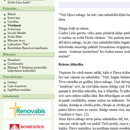
Svētā Gara balsī?
Palasīsim...
Raksti
"Viņš kļuva nabags, lai mēs viņa nabadzībā kļūtu bag
Intervijas
tēma.
Liecības
Vēstījumi
Dārgie brāļi un māsas,
Svētrunas
Gaidot Lielo gavēni, vēlos jums piedāvāt dažas pārd
Ievads Misālē
Svētā Mise
ir smeltas no svētā Pāvila vārdiem: "Jūs pazīstat m
Mieram tuvu
dēļ kļuva nabags, lai jūs viņa nabadzībā kļūtu bagāti
Laikraksts "Nāc"
iedrošinātu nesavtīgi palīdzēt Jeruzalemes ticīgajiem
Katoliskās Baznīcas katehisms
mums - šodienas kristiešiem? Ko šodien mums nozī
Bīskapija
nozīmē?
Draudzes
Garīdznieki
Kristus žēlastība
Bīskapa V.Stulpina pastorālās
kalpošanas kalendārs
Vispirms šie vārdi mums atklāj, kāds ir Dieva rīcība
Organizācijas
bet caur vājumu un nabadzību: "Viņš, bagāts būdams
Tēva varenība un godība, kļuva nabags; Viņš dzīvoj
Ordeņi
Laju kopienas
"iztukšoja" sevi, lai visā kļūtu mums līdzīgs (sal. F
Izglītības iestādes
pamatā ir dievišķā mīlestība, kas ir žēlastība. Šī mīl
sevi savu mīļoto radību labā. Būt žēlsirdīgam un mīlē
Atbalstītāji
tā panāk vienlīdzību, nojauc mūrus un attālumus. Tie
rokām, domāja ar cilvēka prātu, rīkojās ar cilvēka gr
patiesi kļuva viens no mums, līdzīgs mums visā, izņ
Gaudium et Spes, 22).
Jēzus kļuva nabags nevis pašas nabadzības dēļ, bet, 
runa par vārdu spēli vai saukli! Tieši pretēji, runa i
loģiku. Dievs nepieļāva, ka pestīšana mums nonākt