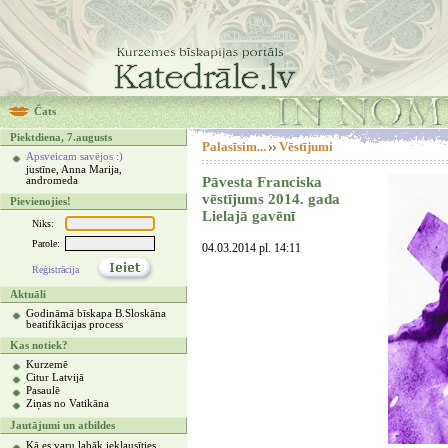
Čats
Piektdiena, 7.augusts
Palasīsim...
Vēstījumi
Apsveicam savējos :)
justīne, Anna Marija,
Pāvesta Franciska
andromeda
vēstījums 2014. gada
Pievienojies!
Lielajā gavēnī
Niks:
Parole:
04.03.2014 pl. 14:11
Reģistrācija
Aktuāli
Godināmā bīskapa B.Sloskāna
beatifikācijas process
Kas notiek?
Kurzemē
Citur Latvijā
Pasaulē
Ziņas no Vatikāna
Jautājumi un atbildes
Kā es varu labāk ieklausīties