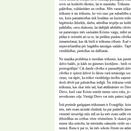
sevis un konkrēti rīkoties, lai to mazinātu. Trūkums 
paļāvības, solidaritātes un cerības. Mēs varam izšķi
trūkums ir tas trūkums, ko visi sauc par nabadzību un
tos, kuru pamattiesības tiek bradātas un kuriem trū
higiēnisko līdzekļu, darba, attīstības iespēju un ku
palīdzību, savu
diakonia
, lai tādējādi atbildētu cil
un pamestajos mēs saskatām Kristus vaigu; mīlot 
pūliņi ir orientēti arī uz to, lai pieliktu punktu cilv
izmantošanai, kas tik bieži ir trūkuma cēlonis. Kad va
nepieciešamībai pēc bagātību taisnīgas sadales. Tāpē
vienlīdzības, pieticības un dalīšanās.
Ne mazāka problēma ir morālais trūkums, kas pastāv
dzīvo bailēs, jo kāds no ģimenes locekļiem - bieži vie
pornogrāfijas! Cik daudz cilvēku ir pazaudējuši dzī
cilvēku ir spiesti dzīvot šo likstu varā netaisnīgu s
cieņu, vai tāpēc, ka trūkst vienlīdzīgu tiesību saņe
droši dēvēt par pašnāvības iedīgli. Šis trūkuma veid
trūkumu, kas skar mūs tad, kad attālināmies no Die
Dievs, kurš caur Kristu sniedz mums savu roku, jo 
neveiksmes ceļa. Vienīgi Dievs var mūs patiesi izglā
Īstā pretinde garīgajam trūkumam ir Evaņģēlijs: kristi
ietu, mēs esam aicināti sludināt, ka par padarīto ļa
vienmēr nesavtīgi mūs mīl un ka mēs esam radīti vie
žēlsirdības un cerības vēsts vēstnešiem. Ir skaisti pi
mums tika uzticēta, lai mierinātu salauztās sirdis u
tumsā. Runa ir par to, lai mēs sekotu Jēzum un atdar