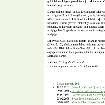
grēciniekiem kā gans pazudušo avju meklējumos. Vi
humānā progresa ceļus.
Dārgie brāļi un māsas, lai šajā Lielā gavēņa laikā vi
un garīgajā trūkumā, Evaņģēlija vēsti, tas ir, žēlsird
Mēs to varēsim darīt tik lielā mērā, cik būsim kļuvu
nabadzībā. Lielais gavēnis ir labvēlīgs laiks tam, lai
pajautātu, no kā varam atteikties, lai palīdzētu citi
ir sāpīga: bez šīs gandares dimensijas sevis noliegš
nesāpīga.
Lai Svētais Gars, pateicoties kuram "esam kā nabagi,
(2 Kor 6, 10), atbalsta mūsu labos nodomus un vairo 
mēs kļūtu žēlsirdīgi un žēlsirdības sējēji. Līdz ar šo
auglīgi pavadītu šo Lielā gavēņa laiku. Es lūdzu jūs 
Marija jūs sargā!
Vatikānā, 2013. gada 23. decembrī
Diakona un pirmmocekļa svētā Stefana svētkos
Lielais gavēnis 2014
11.02.2013
-
Benedikta XVI vēstījums Liel
09.03.2011
-
Pāvesta Benedikta XVI vēstī
15.02.2010
-
Pāvesta Benedikta XVI vēstī
25.02.2009
-
Svētā Tēva Benedikta XVI vēs
06.02.2008
-
Viņa Svētības Pāvesta Benedi