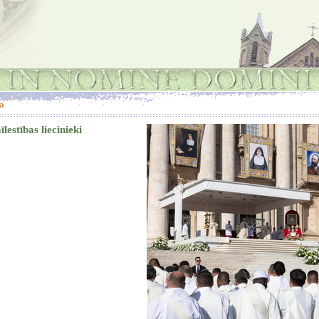
a
lestības liecinieki