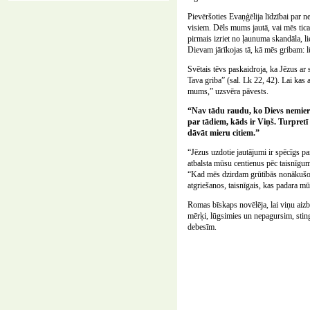
Pievēršoties Evaņģēlija līdzībai par n
visiem. Dēls mums jautā, vai mēs tic
pirmais izriet no ļaunuma skandāla, l
Dievam jārīkojas tā, kā mēs gribam: l
Svētais tēvs paskaidroja, ka Jēzus ar 
Tava griba” (sal. Lk 22, 42). Lai kas 
mums,” uzsvēra pāvests.
“Nav tādu raudu, ko Dievs nemieri
par tādiem, kāds ir Viņš. Turpretī
dāvāt mieru citiem.”
“Jēzus uzdotie jautājumi ir spēcīgs pa
atbalsta mūsu centienus pēc taisnīgum
“Kad mēs dzirdam grūtībās nonākušo ci
atgriešanos, taisnīgais, kas padara mūs 
Romas bīskaps novēlēja, lai viņu ai
mērķi, lūgsimies un nepagursim, sting
debesīm.