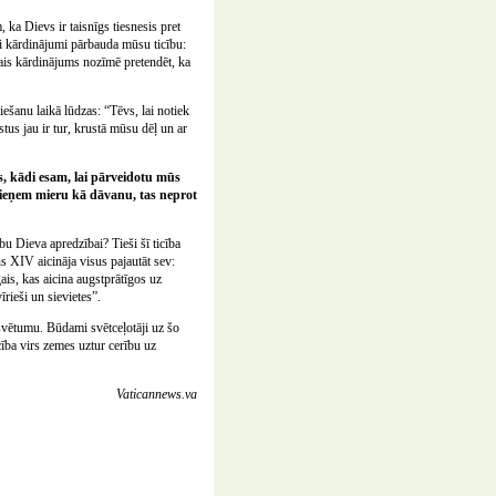
 ka Dievs ir taisnīgs tiesnesis pret
i kārdinājumi pārbauda mūsu ticību:
rais kārdinājums nozīmē pretendēt, ka
ešanu laikā lūdzas: “Tēvs, lai notiek
tus jau ir tur, krustā mūsu dēļ un ar
, kādi esam, lai pārveidotu mūs
nepieņem mieru kā dāvanu, tas neprot
bu Dieva apredzībai? Tieši šī ticība
s XIV aicināja visus pajautāt sev:
is, kas aicina augstprātīgos uz
īrieši un sievietes”.
vētumu. Būdami svētceļotāji uz šo
cība virs zemes uztur cerību uz
Vaticannews.va