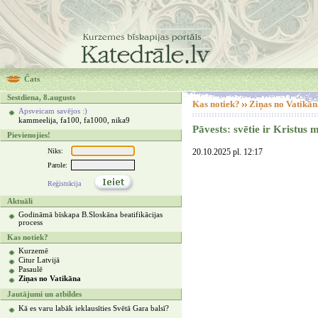
Čats
Sestdiena, 8.augusts
Kas notiek?
Ziņas no Vatikān
Apsveicam savējos :)
kammeelija, fa100, fa1000, nika9
Pāvests: svētie ir Kristus mī
Pievienojies!
Niks:
20.10.2025 pl. 12:17
Parole:
Reģistrācija
Aktuāli
Godināmā bīskapa B.Sloskāna beatifikācijas
process
Kas notiek?
Kurzemē
Citur Latvijā
Pasaulē
Ziņas no Vatikāna
Jautājumi un atbildes
Kā es varu labāk ieklausīties Svētā Gara balsī?