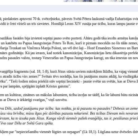
tā, piedaloties aptuveni 70 tk. svētceļnieku, pāvests Svētā Pētera laukumā vadīja Euharistijas svi
dū ir četri vīrieši un trīs sievietes. Homīlijā Leons XIV runāja par ticību, kuras lampu jaunie sv
zilikas fasādes bija izvietoti septiņi jauno svēto portreti. Altāru godā tika iecelts armēņu kato
 un katehēts no Papua Jaungvinejas Peters To Rots, kurš ir pirmais moceklis no šīs tālās zem
arija Tronkati un Vinčenca Marija Poloni, un vēl divi laji – Hozē Ernandezs Sisneross un Bart
tes godinātāju. Kā jau ierasts, kad notiek kanonizācijas, Kanonizācijas lietu dikastērija prefek
audzu pasaules valstu, tostarp Venecuēlas un Papua Jaungvinejas karogi, un tika ienestas un n
aņģēlija fragmentu (sal. 18, 1-8), kurā Jēzus stāsta saviem mācekļiem līdzību, ka vajag vienm
 atradīs ticību virs zemes?” Svētais tēvs norādīja, kas šis jautājums mums atklāj, ka visdārgākais
ēku”. “Tieši šodien mūsu priekšā stāv septiņi liecinieki – jaunie svētie un svētās, kas ar Dieva ž
uva par lampām, spējīgām izplatīt Kristus gaismu”.
iem un kultūras, zinātnes un mākslas labumiem, ticība izceļas ne tādēļ, ka šie labumi būtu nicināmi
s ar Dievu ir ārkārtīgi svarīgas,” viņš uzsvēra.
va Dēls, uzdod jautājumu par ticību: kas notiktu, ja tā pazustu no pasaules? Debesis un zeme 
ūsu visu brīvību; mūsu ilgas pēc dzīvības pazustu nekurienē. Bez ticības Dievam mēs nevaram
mirstam, ka to izsaka pats Jēzus. Kunga vārdi vienmēr paliek evaņģēlijs, tas ir, pestīšanas priec
ēva caur Dēlu ar Svētā Gara spēku.
ekļiem par “nepieciešamību vienmēr lūgties un nepagurt” (Lk 18,1). Lūgšana uztur dvēseles dzīvi