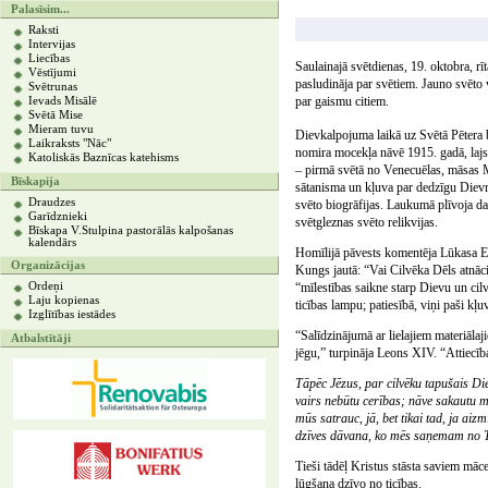
Palasīsim...
Raksti
Intervijas
Liecības
Saulainajā svētdienas, 19. oktobra, rī
Vēstījumi
pasludināja par svētiem. Jauno svēto vi
Svētrunas
par gaismu citiem.
Ievads Misālē
Svētā Mise
Mieram tuvu
Dievkalpojuma laikā uz Svētā Pētera ba
Laikraksts "Nāc"
nomira mocekļa nāvē 1915. gadā, lajs
Katoliskās Baznīcas katehisms
– pirmā svētā no Venecuēlas, māsas M
Bīskapija
sātanisma un kļuva par dedzīgu Dievmā
Draudzes
svēto biogrāfijas. Laukumā plīvoja d
Garīdznieki
svētgleznas svēto relikvijas.
Bīskapa V.Stulpina pastorālās kalpošanas
kalendārs
Homīlijā pāvests komentēja Lūkasa Ev
Organizācijas
Kungs jautā: “Vai Cilvēka Dēls atnācis
Ordeņi
“mīlestības saikne starp Dievu un cilv
Laju kopienas
ticības lampu; patiesībā, viņi paši kļ
Izglītības iestādes
“Salīdzinājumā ar lielajiem materiālaj
Atbalstītāji
jēgu,” turpināja Leons XIV. “Attiecība
Tāpēc Jēzus, par cilvēku tapušais Die
vairs nebūtu cerības; nāve sakautu m
mūs satrauc, jā, bet tikai tad, ja aiz
dzīves dāvana, ko mēs saņemam no T
Tieši tādēļ Kristus stāsta saviem māc
lūgšana dzīvo no ticības.