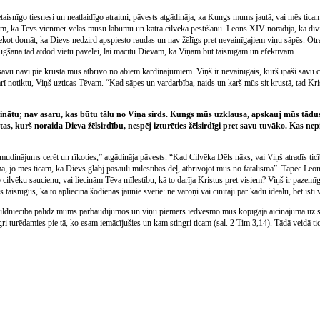
etaisnīgo tiesnesi un neatlaidīgo atraitni, pāvests atgādināja, ka Kungs mums jautā, vai mēs ticam,
am, ka Tēvs vienmēr vēlas mūsu labumu un katra cilvēka pestīšanu. Leons XIV norādīja, ka div
iekot domāt, ka Dievs nedzird apspiesto raudas un nav žēlīgs pret nevainīgajiem viņu sāpēs. Ot
ūgšana tad atdod vietu pavēlei, lai mācītu Dievam, kā Viņam būt taisnīgam un efektīvam.
savu nāvi pie krusta mūs atbrīvo no abiem kārdinājumiem. Viņš ir nevainīgais, kurš īpaši savu ci
arī notiktu, Viņš uzticas Tēvam. “Kad sāpes un vardarbība, naids un karš mūs sit krustā, tad Kris
nātu; nav asaru, kas būtu tālu no Viņa sirds. Kungs mūs uzklausa, apskauj mūs tādus
 tas, kurš noraida Dieva žēlsirdību, nespēj izturēties žēlsirdīgi pret savu tuvāko. Kas 
mudinājums cerēt un rīkoties,” atgādināja pāvests. “Kad Cilvēka Dēls nāks, vai Viņš atradīs ticī
a, jo mēs ticam, ka Dievs glābj pasauli mīlestības dēļ, atbrīvojot mūs no fatālisma”. Tāpēc Leon
lvēku saucienu, vai liecinām Tēva mīlestību, kā to darīja Kristus pret visiem? Viņš ir pazemīga
taisnīgus, kā to apliecina šodienas jaunie svētie: ne varoņi vai cīnītāji par kādu ideālu, bet īsti v
zbildniecība palīdz mums pārbaudījumos un viņu piemērs iedvesmo mūs kopīgajā aicinājumā uz s
ri turēdamies pie tā, ko esam iemācījušies un kam stingri ticam (sal. 2 Tim 3,14). Tādā veidā ti