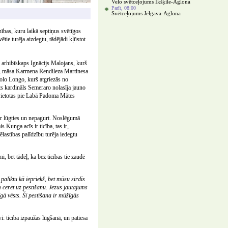
Velo svētceļojums Ikšķile-Aglona
Parīt, 08:00
Svētceļojums Jelgava-Aglona
nības, kuru laikā septiņus svētīgos
ētie turēja aizdegtu, tādējādi kļūstot
ļu arhibīskaps Ignācijs Malojans, kurš
es, māsa Karmena Rendileza Martinesa
olo Longo, kurš atgriezās no
ts kardināls Semeraro nolasīja jauno
ovietotas pie Labā Padoma Mātes
ēr lūgties un nepagurt. Noslēgumā
 Kunga acīs ir ticība, tas ir,
ēlastības palīdzību turēja iedegtu
, bet tādēļ, ka bez ticības tie zaudē
paliktu kā iepriekš, bet mūsu sirdīs
 cerēt uz pestīšanu. Jēzus jautājums
īgā vēsts. Šī pestīšana ir mūžīgās
: ticība izpaužas lūgšanā, un patiesa