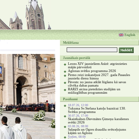
English
Meklēšana
Jaunākais portālā
Leons XIV jauniešiem Asīzē: atgriezieties
mājās pārveidoti
Aglonas svētku programma 2026
Pirmo reizi izskanējusi 2027. gada Pasaules
jauniešu dienu himna
Pāvests: no jauna atklāt lūgšanu kā savas
cilvēka dabas pamatu
RARZI aicina pieteikties studijām un
mūžizglītības programmām
Pasākumi
18.07.26, 12:00
Tukuma Sv.Stefana katoļu baznīcai 130.
Svētku programma
30.07.26, 17:00
Skaistkalnes Dievmātes Ģimeņu karalienes
svētki 2026
03.08.26, 08:00
Salaspils un Ogres draudžu svētceļojums
kājām uz Aglonu
Šodien, 08:00