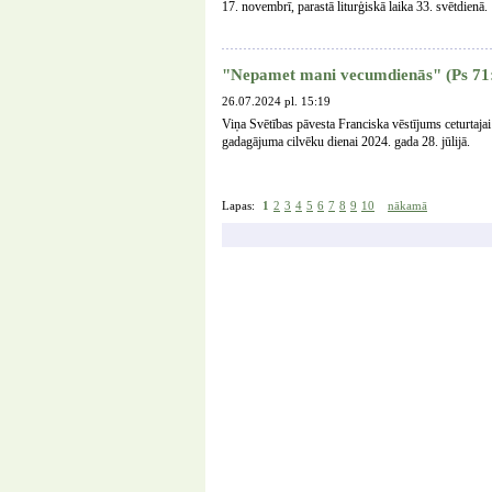
17. novembrī, parastā liturģiskā laika 33. svētdienā.
"Nepamet mani vecumdienās" (Ps 71
26.07.2024 pl. 15:19
Viņa Svētības pāvesta Franciska vēstījums ceturtaj
gadagājuma cilvēku dienai 2024. gada 28. jūlijā.
Lapas:
1
2
3
4
5
6
7
8
9
10
nākamā