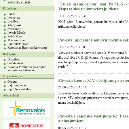
Svētā Gara balsī?
"Tu esi mana cerība" (sal. Ps 71, 5) -
Vispasaules trūkumcietēju dienā
Palasīsim...
Raksti
16.11.2025 pl. 20:34
Intervijas
Liecības
2025. gada 16. novembrī, parastā liturģiskā laika 33
Vēstījumi
trūkumcietēju diena.
Svētrunas
Ievads Misālē
Svētā Mise
Pāvests: apciemot senioru nozīmē sat
Mieram tuvu
Laikraksts "Nāc"
11.07.2025 pl. 15:03
Katoliskās Baznīcas katehisms
Vatikānā publicēts pāvesta Leona XIV vēstījums 5. 
Bīskapija
tiks atzīmēta 27. jūlijā. Romas bīskaps aicina diecēz
Draudzes
revolūcijā", apmeklējot vecāka gadagājuma cilvēkus, k
Garīdznieki
cerību".
Bīskapa V.Stulpina pastorālās
kalpošanas kalendārs
Organizācijas
Pāvesta Leona XIV vēstījums prieste
Ordeņi
Laju kopienas
28.06.2025 pl. 15:18
Izglītības iestādes
Vissvētās Jēzus Sirds svētkos un Lūgšanu dienā par p
Atbalstītāji
Leons XIV adresējis priesteriem speciālu vēstījumu,
miera veicinātājiem.
Pāvesta Franciska vēstījums 62. Pasa
aicinājumiem
06.05.2025 pl. 16:12