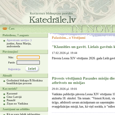
Čats
Piektdiena, 7.augusts
Palasīsim...
Vēstījumi
Apsveicam savējos :)
justīne, Anna Marija,
"Klausīties un gavēt. Lielais gavēnis 
andromeda
Pievienojies!
17.02.2026 pl. 19:44
Niks:
Pāvesta Leona XIV vēstījums 2026. gada Lielā gavēņ
Parole:
Reģistrācija
Aktuāli
Pāvests vēstījumā Pasaules misiju dien
Godināmā bīskapa B.Sloskāna
atbrīvots no misijas
beatifikācijas process
Kas notiek?
29.01.2026 pl. 19:01
Kurzemē
Vatikāns publicējis pāvesta Leona XIV vēstījumu 100
Citur Latvijā
atzīmēta 18. oktobrī. Tās temats: “Vienoti Kristū, vie
Pasaulē
ticīgo, atbilstoši savam aicinājumam un saņemtajām 
Ziņas no Vatikāna
evaņģelizācijas misijā, kas, kā viņš norāda, ir “mīles
Jautājumi un atbildes
Kā es varu labāk ieklausīties