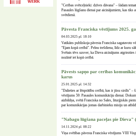
"Cerības svētceļnieki: dzīves dāvana" – šādam temat
Pasaules lūgšanu dienai par aicinājumiem, kas tiks 
svētdienā.
Pāvesta Franciska vēstījums 2025. ga
04.03.2025 pl. 18:10
Vatikāns publiskoja pāvesta Franciska sagatavoto v
“Ejam kopā cerībā”. Pelnu trešdiena, līdz ar kuru sāk
Svētais tēvs uzsver, ka Dieva aicinājums atgriezties
nozīmē iet kopā cerībā.
Pāvests sapņo par cerības komunikāci
karus
25.01.2025 pl. 14:32
"Dalieties ar lēnprātību cerībā, kas ir jūsu sirdīs" – 
vēstījums 59. Pasaules komunikāciju dienai. Dokumen
aizbildņa, svētā Franciska no Sales, liturģiskās pi
par komunikācijas jomas darbinieku misiju un atbild
"Nabagu lūgšana paceļas pie Dieva" (
14.11.2024 pl. 08:22
Viņa svētības pāvesta Franciska vēstījums VIII Vis