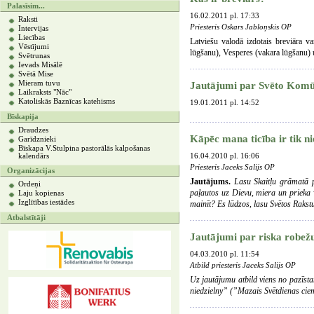
Palasīsim...
16.02.2011 pl. 17:33
Raksti
Priesteris Oskars Jabloņskis OP
Intervijas
Liecības
Latviešu valodā izdotais breviāra var
Vēstījumi
lūgšanu), Vesperes (vakara lūgšanu) 
Svētrunas
Ievads Misālē
Svētā Mise
Mieram tuvu
Jautājumi par Svēto Komū
Laikraksts "Nāc"
Katoliskās Baznīcas katehisms
19.01.2011 pl. 14:52
Bīskapija
Draudzes
Kāpēc mana ticība ir tik n
Garīdznieki
Bīskapa V.Stulpina pastorālās kalpošanas
kalendārs
16.04.2010 pl. 16:06
Priesteris Jaceks Salijs OP
Organizācijas
Jautājums.
Lasu Skaitļu grāmatā pa
Ordeņi
paļautos uz Dievu, miera un prieka 
Laju kopienas
Izglītības iestādes
mainīt? Es lūdzos, lasu Svētos Rakstu
Atbalstītāji
Jautājumi par riska robež
04.03.2010 pl. 11:54
Atbild priesteris Jaceks Salijs OP
Uz jautājumu atbild viens no pazīst
niedzielny” (”Mazais Svētdienas ciemi