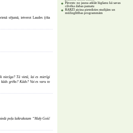
Pāvests: no jauna atklāt lūgšanu kā savas
cilvēka dabas pamatu
RARZI aicina pieteikties studijām un
mūžizglītības programmām
 vienā sējumā, ietverot Laudes (rīta
 niecīga? Tā vietā, lai es mierīgi
ir kāds grēks? Kāds? Vai es varu to
sniedz poļu laikrakstam “Mały Gość