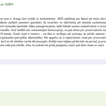
 ar AIDS
un man ir draugi, kuri strādā ar narkomāniem. AIDS epidēmija jau klauvē pie mūsu durvīm,
ākums palīdzēt jaunatnei apzināties, kā izvairīties no inficēšanās jeb mazināt saslimšan
ievērš uzmanību katoliskās ētikas pamatprincipiem, tādēļ būtiska nozīme izskaidrošanā ir prez
pretestību. Savā laulībā mēs neizmantojam kontracepciju, un pati doma par prezervatīviem mum
 tematu. Tomēr manī ir nemiers – vai tikai es nerīkojos pēc principa, ka mērķis attaisno l
rupulozitāte (pārspīlēta sīkumainība). Viņi apgalvo, ka ir nepieciešams runāt par prezervatīv
, kurš no šīs slimības varētu tikt pasargāts. Kolēģi mani mēģina pārliecināt, ka pat tad, ja pre
umu nekā pati slimība. Zinu, ka uzdodu ļoti grūtu jautājumu, tomēr pati dzīve mums to vaicā.
PAR PROJEKTU
|
AUTORTIESĪBAS
|
VEIDOTĀJI
|
VĀRDA BRĪVĪBA
|