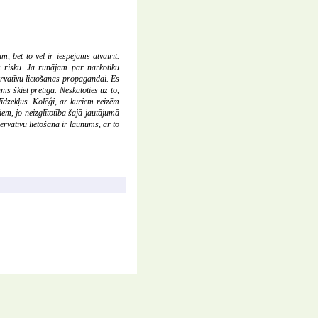
 bet to vēl ir iespējams atvairīt.
as risku. Ja runājam par narkotiku
ervatīvu lietošanas propagandai. Es
s šķiet pretīga. Neskatoties uz to,
īdzekļus. Kolēģi, ar kuriem reizēm
iem, jo neizglītotība šajā jautājumā
zervatīvu lietošana ir ļaunums, ar to
E-pasts:
redakcija@katedrale.lv
Dizains: NP Grafikas Darbnica
Izstrādne:
adamasto.lv