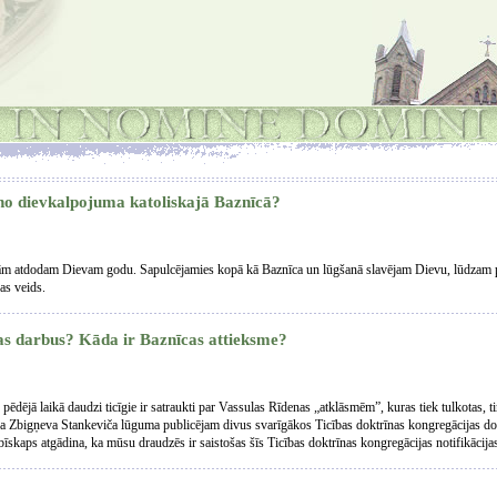
 no dievkalpojuma katoliskajā Baznīcā?
m atdodam Dievam godu. Sapulcējamies kopā kā Baznīca un lūgšanā slavējam Dievu, lūdzam p
as veids.
ulas darbus? Kāda ir Baznīcas attieksme?
pēdējā laikā daudzi ticīgie ir satraukti par Vassulas Rīdenas „atklāsmēm”, kuras tiek tulkotas, tir
a Zbigņeva Stankeviča lūguma publicējam divus svarīgākos Ticības doktrīnas kongregācijas do
bīskaps atgādina, ka mūsu draudzēs ir saistošas šīs Ticības doktrīnas kongregācijas notifikācija