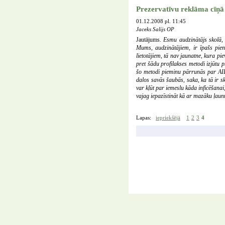
Prezervatīvu reklāma cīņā
01.12.2008 pl. 11:45
Jaceks Salijs OP
Jautājums.
Esmu audzinātājs skolā, 
Mums, audzinātājiem, ir īpašs pien
lietotājiem, tā nav jaunatne, kura p
pret šādu profilakses metodi izjūtu 
šo metodi pieminu pārrunās par AIDS
dalos savās šaubās, saka, ka tā ir sk
var kļūt par iemeslu kāda inficēšanai
vajag iepazīstināt kā ar mazāku ļaun
Lapas:
iepriekšējā
1
2
3
4
Copyright © 2004-2026
Romas katoļu Baznīca
Liepājas diecēze
Peldu iela 15