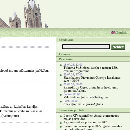
English
Meklēšana
Forums
Pasākumi
18.07.26, 12:00
Tukuma Sv.Stefana katoļu baznīcai 130.
iedošanu un izlūdzamies palīdzību.
Svētku programma
30.07.26, 17:00
Skaistkalnes Dievmātes Ģimeņu karalienes
svētki 2026
03.08.26, 08:00
Salaspils un Ogres draudžu svētceļojums
kājām uz Aglonu
Šodien, 08:00
Velo svētceļojums Ikšķile-Aglona
Parīt, 08:00
Svētceļojums Jelgava-Aglona
ažētas un izplatītas Latvijas
Jaunākais portālā
kumentus attiecībā uz Vassulas
s (paziņojumi).
Leons XIV jauniešiem Asīzē: atgriezieties
mājās pārveidoti
Aglonas svētku programma 2026
Pirmo reizi izskanējusi 2027. gada Pasaules
jauniešu dienu himna