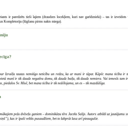
iants ir paredzēts tieši lajiem (draudzes locekļiem, kuri nav garīdznieki) – tas ir izveidots
un Kompletoriju (lūgšanu pirms nakts miega).
niju
iecīga?
r Izraēļa tautas nemitīgo neticību un redzu, ka ar mani ir tāpat. Kāpēc mana ticība ir tik
vietā manī ir tik daudz negatīvu domu, tik daudz baiļu, tik daudz nemiera. Vai iemesls tam 
s, piedalos Sv. Misē, bet mana ticība ir tik nožēlojama, un es – tik mazdūšīga.
u
amākajiem poļu dvēseļu ganiem – dominikāņu tēvs Jaceks Salijs. Autors atbildi uz jautājumu 
ņš”), kas ir īpaši veltīts pusaudžiem, bet to labprāt lasa arī pieaugušie.