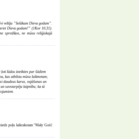
īvi veltīja ”lielākam Dieva godam”.
u dariet Dieva godam!” (1Kor 10,31).
ne sprediķos, ne mūsu reliģiskajā
ļoti lūdzu izteikties par šādiem
unu, kas atbilstu mūsu laikmetam;
sījusi daudzus karus, vajāšanas un
u un savstarpēju laipnību; ka tā
ežojumiem.
sniedz poļu laikrakstam “Mały Gość