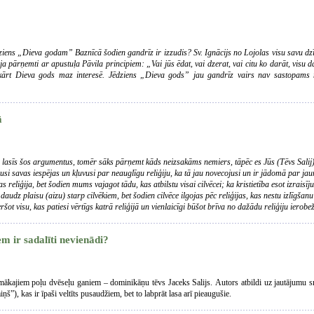
dziens „Dieva godam” Baznīcā šodien gandrīz ir izzudis? Sv. Ignācijs no Lojolas visu savu dz
ija pārņemti ar apustuļa Pāvila principiem: „Vai jūs ēdat, vai dzerat, vai citu ko darāt, vis
ažkārt Dieva gods maz interesē. Jēdziens „Dieva gods” jau gandrīz vairs nav sastopams 
ā
ai lasīs šos argumentus, tomēr sāks pārņemt kāds neizsakāms nemiers, tāpēc es Jūs (Tēvs Salij) 
ēlusi savas iespējas un kļuvusi par neauglīgu reliģiju, ka tā jau novecojusi un ir jādomā par ja
cijas reliģija, bet šodien mums vajagot tādu, kas atbilstu visai cilvēcei; ka kristietība esot izrai
i daudz plaisu (aizu) starp cilvēkiem, bet šodien cilvēce ilgojas pēc reliģijas, kas nestu izlīgšan
veršot visu, kas patiesi vērtīgs katrā reliģijā un vienlaicīgi būšot brīva no dažādu reliģiju ierob
em ir sadalīti nevienādi?
amākajiem poļu dvēseļu ganiem – dominikāņu tēvs Jaceks Salijs. Autors atbildi uz jautājumu 
š”), kas ir īpaši veltīts pusaudžiem, bet to labprāt lasa arī pieaugušie.