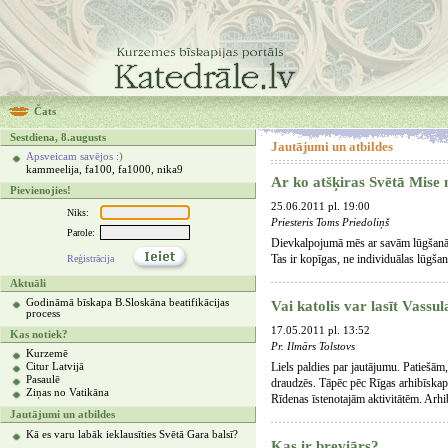
Čats
Sestdiena, 8.augusts
Jautājumi un atbildes
Apsveicam savējos :)
kammeelija, fa100, fa1000, nika9
Ar ko atšķiras Svētā Mise
Pievienojies!
25.06.2011 pl. 19:00
Niks:
Priesteris Toms Priedoliņš
Parole:
Dievkalpojumā mēs ar savām lūgšanā
Tas ir kopīgas, ne individuālas lūgšan
Reģistrācija
Aktuāli
Godināmā bīskapa B.Sloskāna beatifikācijas
Vai katolis var lasīt Vass
process
17.05.2011 pl. 13:52
Kas notiek?
Pr. Ilmārs Tolstovs
Kurzemē
Liels paldies par jautājumu. Patiešām, 
Citur Latvijā
Pasaulē
draudzēs. Tāpēc pēc Rīgas arhibīskap
Ziņas no Vatikāna
Rīdenas īstenotajām aktivitātēm. Arhi
Jautājumi un atbildes
Kā es varu labāk ieklausīties Svētā Gara balsī?
Kas ir breviārs?