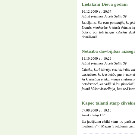
Lielākam Dieva godam
16.12.2009 pl. 20:37
Atbild priesteris Jaceks Salijs OP
Jautājums.
Vai esat pamanījis, ka jē
Daudzi vienkāršie kristieši ikdienā b
Šobrīd pat ļoti ticīgus cilvēkus d
domāšanā.
Neticība dievbijības aizseg
11.10.2009 pl. 10:26
Atbild priesteris Jaceks Salijs OP
Cilvēku, kurš kārtējo reizi dzirdēs v
uzskatiem: ka kristietība jau ir izsm
ka kristietība ir tikai vienas civilizā
netoleranci, ka radījusi jau pietiekoš
jaunā būšot virsreliģija, kas sevī iet
Kāpēc talanti starp cilvēki
07.08.2009 pl. 10:10
Jaceks Salijs OP
Uz jautājumu atbild viens no pazīst
niedzielny” (”Mazais Svētdienas ciemiņ