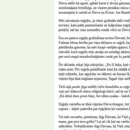
Dievu attēlo kā uguni, apkārt kurai ir deviņi gaismas p
neiedomājami brīnišķīgi, un viņiem pienākas mūsu mīl
nesaraujami ir saistīti ar Dievu un Kristu. Jau Baznī
Mēs aizvainotu eņģeļus, ja viņus godinātu tādā veid
neviens, kam patīk pazemošanās un kalpošana eņģeļie
priekšā, tad tas viņu uzmanību centās vērst uz Diev
Īsta un patiesa eņģeļu godināšana tuvina Dievam, bet v
Fatimas bērnu liecība par viņu tikšanos ar eņģeli, k
pārdabiska gaisotne, ka mēs knapi varējām apjaust, 
stāvoklī, kurā eņģelis mūs atstāja un nemitīgi atkārt
pat savā starpā neuzdrošinājāmies runāt par šo parādī
Šīs tikšanās sekas bija sekojošas: „No šī laika, ka
citām acīm. Pēc eņģeļa parādīšanās kaut kā citādāk izsk
izjūt ceļinieks, kas atgriežas no tālienes un kuram šķ
viņiem bija tikai miglaina nojausma. Tagad viņu iztē
Tieši tajā pastāv jēga meklēt ciešu draudzību ar eņģe
viņi nav klātesoši mūsu reliģiskajā dzīvē, tad tā var b
„Kā dūmi dzen prom bites, bet slikta smaka – baložu
Eņģeļu varenība ne tikai stiprina Dieva draugus, bet a
saprast – kāpēc patiesība par eņģeļiem kā vareniem
Vai mēs nevarētu, piemēram, lūgt Dievam, lai Viņš pi
manu, gan pret tavu grēku? Lai arī cik ļoti tas varēt
mīlestības. Nebaidīsimies lūgt Dievam, lai Viņš sūta