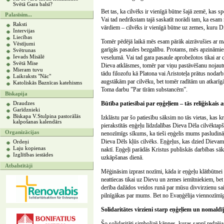
Svētā Gara balsī?
Bet tas, ka cilvēks ir vienīgā būtne šajā zemē, kas s
Palasīsim...
Vai tad nedrīkstam tajā saskatīt norādi tam, ka esam
Raksti
vārdiem – cilvēks ir vienīgā būtne uz zemes, kuru Di
Intervijas
Liecības
Tomēr pēdējā laikā mēs esam pārāk aizrāvušies ar ma
Vēstījumi
garīgās pasaules bezgalību. Protams, mēs apzināmies
Svētrunas
Ievads Misālē
veselumā. Vai tad gara pasaule aprobežotos tikai ar 
Svētā Mise
Dieva atklāsmes, tomēr par viņu pastāvēšanu nojautuš
Mieram tuvu
tādu filozofu kā Platona vai Aristoteļa prātus noda
Laikraksts "Nāc"
augstākām par cilvēku, bet tomēr radītām un atkarīg
Katoliskās Baznīcas katehisms
Toma darbu ”Par tīrām substancēm”.
Bīskapija
Būtība patiesībai par eņģeļiem – tās reliģiskais 
Draudzes
Garīdznieki
Bīskapa V.Stulpina pastorālās
Izklāstu par šo patiesību sāksim no tās vietas, kas kris
kalpošanas kalendārs
pierakstītās eņģeļu līdzdalības Dieva Dēla cilvēktapš
Organizācijas
nenozīmīgs sīkums, ka tieši eņģelis mums pasludināja
Dieva Dēls kļūs cilvēks. Eņģeļus, kas dzied Dieva
Ordeņi
Laju kopienas
naktī. Eņģeļi parādās Kristus publiskās darbības 
Izglītības iestādes
uzkāpšanas dienā.
Atbalstītāji
Mēģināsim izprast nozīmi, kāda ir eņģeļu klātbūtnei 
neattiecas tikai uz Dievu un zemes iemītniekiem, bet
derība dažādos veidos runā par mūsu divvirzienu sai
pilnīgākas par mums. Bet no Evaņģēlija viennozīmīgi 
Solidaritātes virzieni starp eņģeļiem un nomaldīj
Šo solidaritāti simbolizē kāpnes, kuras sapnī redzēj