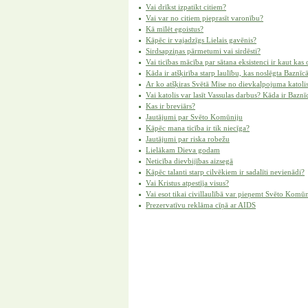
Vai drīkst izpatikt citiem?
Vai var no citiem pieprasīt varonību?
Kā mīlēt egoistus?
Kāpēc ir vajadzīgs Lielais gavēnis?
Sirdsapziņas pārmetumi vai sirdēsti?
Vai ticības mācība par sātana eksistenci ir kaut kas 
Kāda ir atšķirība starp laulību, kas noslēgta Baznīcā
Ar ko atšķiras Svētā Mise no dievkalpojuma katoli
Vai katolis var lasīt Vassulas darbus? Kāda ir Baznī
Kas ir breviārs?
Jautājumi par Svēto Komūniju
Kāpēc mana ticība ir tik niecīga?
Jautājumi par riska robežu
Lielākam Dieva godam
Neticība dievbijības aizsegā
Kāpēc talanti starp cilvēkiem ir sadalīti nevienādi?
Vai Kristus atpestīja visus?
Vai esot tikai civillaulībā var pieņemt Svēto Komū
Prezervatīvu reklāma cīņā ar AIDS