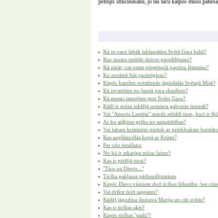
pelnījis iznīcināšanu, jo tas taču kalpos mūsu paties
Kā es varu labāk ieklausīties Svētā Gara balsī?
Kur mums meklēt dzīves piepildījumu?
Kā zināt, vai esam pieņēmuši pareizu lēmumu?
Ko nozīmē būt pacietīgiem?
Kāpēc katolim svētdienās jāpiedalās Svētajā Misē?
Kā izvairīties no ļaunā gara slazdiem?
Kā mums izturēties pret Svēto Garu?
Kādi ir mūsu iekšējā nemiera galvenie iemesli?
Vai "Amoris Laetitia" sniedz atbildi tiem, kuri ir šķī
Ar ko atšķiras grēks no samaitātības?
Vai labam kristietim pietiek ar priekšrakstu burtis
Kas augšāmcēlās kopā ar Kristu?
Par citu tiesāšanu
No kā ir atkarīga mūsu laime?
Kas ir pēdējā tiesa?
"Ticu uz Dievu..."
Ticība pakļauta pārbaudījumiem
Kāpēc Dievs vieniem dod ticības žēlastību, bet cit
Vai drīkst ticēt sapņiem?
Kādēļ jāgodina Jaunava Marija un citi svētie?
Kas ir ticības akts?
Kapēc ticības "gads"?