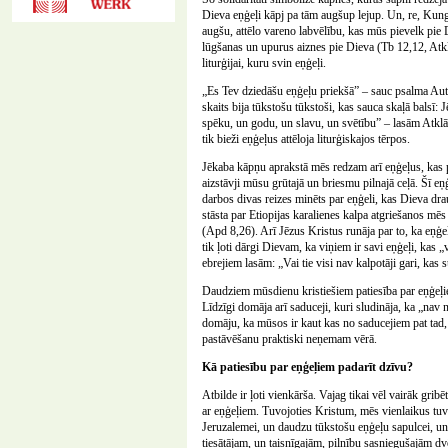
Dieva eņģeļi kāpj pa tām augšup lejup. Un, re, Kun
augšu, attēlo vareno labvēlību, kas mūs pievelk pie D
lūgšanas un upurus aiznes pie Dieva (Tb 12,12, Atkl 
liturģijai, kuru svin eņģeļi.
„Es Tev dziedāšu eņģeļu priekšā” – sauc psalma Auto
skaits bija tūkstošu tūkstoši, kas sauca skaļā balsī:
spēku, un godu, un slavu, un svētību” – lasām Atklā
tik bieži eņģeļus attēloja liturģiskajos tērpos.
Jēkaba kāpņu aprakstā mēs redzam arī eņģeļus, kas 
aizstāvji mūsu grūtajā un briesmu pilnajā ceļā. Šī eņ
darbos divas reizes minēts par eņģeli, kas Dieva d
stāsta par Etiopijas karalienes kalpa atgriešanos mē
(Apd 8,26). Arī Jēzus Kristus runāja par to, ka eņģe
tik ļoti dārgi Dievam, ka viņiem ir savi eņģeļi, kas
ebrejiem lasām: „Vai tie visi nav kalpotāji gari, kas
Daudziem mūsdienu kristiešiem patiesība par eņģeļiem
Līdzīgi domāja arī saduceji, kuri sludināja, ka „nav
domāju, ka mūsos ir kaut kas no saducejiem pat tad,
pastāvēšanu praktiski neņemam vērā.
Kā patiesību par eņģeļiem padarīt dzīvu?
Atbilde ir ļoti vienkārša. Vajag tikai vēl vairāk grib
ar eņģeļiem. Tuvojoties Kristum, mēs vienlaikus tu
Jeruzalemei, un daudzu tūkstošu eņģeļu sapulcei, u
tiesātājam, un taisnīgajām, pilnību sasniegušajām 