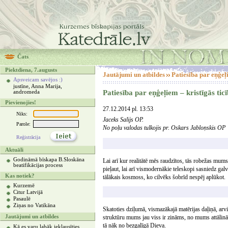
Čats
Piektdiena, 7.augusts
Jautājumi un atbildes
Patiesība par eņģeļi
Apsveicam savējos :)
justīne, Anna Marija,
Patiesība par eņģeļiem – kristīgās ti
andromeda
Pievienojies!
27.12.2014 pl. 13:53
Niks:
Jaceks Salijs OP.
Parole:
No poļu valodas tulkojis pr. Oskars Jabloņskis OP
Reģistrācija
Aktuāli
Godināmā bīskapa B.Sloskāna
Lai arī kur realitātē mēs raudzītos, tās robežas mu
beatifikācijas process
pieļaut, lai arī vismodernākie teleskopi sasniedz ga
Kas notiek?
tālākais kosmoss, ko cilvēks šobrīd nespēj aplūkot.
Kurzemē
Citur Latvijā
Pasaulē
Ziņas no Vatikāna
Skatoties dziļumā, vismazākajā matērijas daļiņā, arvi
Jautājumi un atbildes
struktūru mums jau viss ir zināms, no mums attālinās 
tā nāk no bezgalīgā Dieva.
Kā es varu labāk ieklausīties